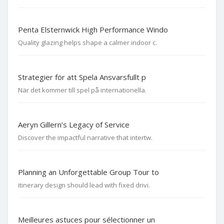
Penta Elsternwick High Performance Windo
Quality glazing helps shape a calmer indoor c.
Strategier för att Spela Ansvarsfullt p
När det kommer till spel på internationella.
Aeryn Gillern’s Legacy of Service
Discover the impactful narrative that intertw.
Planning an Unforgettable Group Tour to
itinerary design should lead with fixed drivi.
Meilleures astuces pour sélectionner un