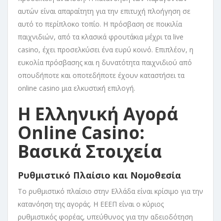
αυτών είναι απαραίτητη για την επιτυχή πλοήγηση σε
αυτό το περίπλοκο τοπίο. Η πρόσβαση σε ποικιλία
παιχνιδιών, από τα κλασικά φρουτάκια μέχρι τα live
casino, έχει προσελκύσει ένα ευρύ κοινό. Επιπλέον, η
ευκολία πρόσβασης και η δυνατότητα παιχνιδιού από
οπουδήποτε και οποτεδήποτε έχουν καταστήσει τα
online casino μια ελκυστική επιλογή.
Η Ελληνική Αγορά
Online Casino:
Βασικά Στοιχεία
Ρυθμιστικό Πλαίσιο και Νομοθεσία
Το ρυθμιστικό πλαίσιο στην Ελλάδα είναι κρίσιμο για την
κατανόηση της αγοράς. Η ΕΕΕΠ είναι ο κύριος
ρυθμιστικός φορέας, υπεύθυνος για την αδειοδότηση