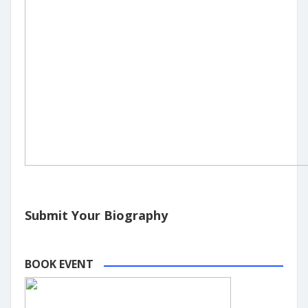
Submit Your Biography
BOOK EVENT