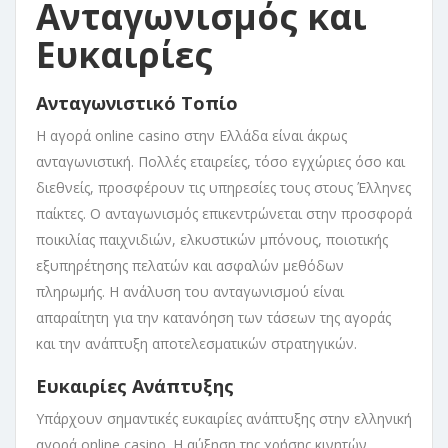
Ανταγωνισμός και
Ευκαιρίες
Ανταγωνιστικό Τοπίο
Η αγορά online casino στην Ελλάδα είναι άκρως
ανταγωνιστική. Πολλές εταιρείες, τόσο εγχώριες όσο και
διεθνείς, προσφέρουν τις υπηρεσίες τους στους Έλληνες
παίκτες. Ο ανταγωνισμός επικεντρώνεται στην προσφορά
ποικιλίας παιχνιδιών, ελκυστικών μπόνους, ποιοτικής
εξυπηρέτησης πελατών και ασφαλών μεθόδων
πληρωμής. Η ανάλυση του ανταγωνισμού είναι
απαραίτητη για την κατανόηση των τάσεων της αγοράς
και την ανάπτυξη αποτελεσματικών στρατηγικών.
Ευκαιρίες Ανάπτυξης
Υπάρχουν σημαντικές ευκαιρίες ανάπτυξης στην ελληνική
αγορά online casino. Η αύξηση της χρήσης κινητών