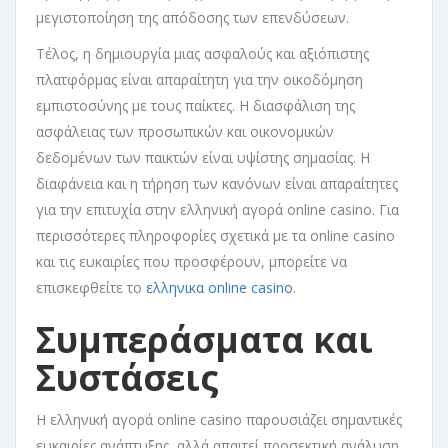
μεγιστοποίηση της απόδοσης των επενδύσεων.
Τέλος, η δημιουργία μιας ασφαλούς και αξιόπιστης
πλατφόρμας είναι απαραίτητη για την οικοδόμηση
εμπιστοσύνης με τους παίκτες. Η διασφάλιση της
ασφάλειας των προσωπικών και οικονομικών
δεδομένων των παικτών είναι υψίστης σημασίας. Η
διαφάνεια και η τήρηση των κανόνων είναι απαραίτητες
για την επιτυχία στην ελληνική αγορά online casino. Για
περισσότερες πληροφορίες σχετικά με τα online casino
και τις ευκαιρίες που προσφέρουν, μπορείτε να
επισκεφθείτε το
ελληνικα online casino
.
Συμπεράσματα και
Συστάσεις
Η ελληνική αγορά online casino παρουσιάζει σημαντικές
ευκαιρίες ανάπτυξης, αλλά απαιτεί προσεκτική ανάλυση