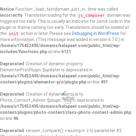
Notice
: Function _load_textdomain_just_in_time was called
incorrectly
. Translation loading for the
domain was
js_composer
triggered too early. This is usually an indicator for some code in the
plugin or theme running too early. Translations should be loaded at
the
action or later. Please see
Debugging in WordPress
for
init
more information. (This message was added in version 6.7.0.) in
/home/u175452495/domains/kalapeet.com/public_html/wp-
includes/functions.php
on line
6121
Deprecated
: Creation of dynamic property
ElementorPro\Plugin::$updater is deprecated in
/home/u175452495/domains/kalapeet.com/public_html/wp-
content/plugins/elementor-pro/plugin.php
on line
491
Deprecated
: Creation of dynamic property
Photo_Contest_Admin::$plugin_slug is deprecated in
/home/u175452495/domains/kalapeet.com/public_html/wp-
content/plugins/photo-contest/class-photo-contest-admin.php
Η Άνοδος του
on line
46
Deprecated
: version_compare(): Passing null to parameter #2