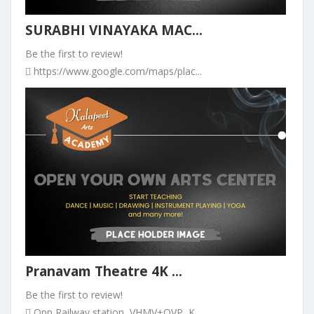
SURABHI VINAYAKA MAC...
Be the first to review!
https://www.google.com/maps/plac...
Pranavam Theatre 4K ...
Be the first to review!
Opp Railway station, VHMV+QVP, K...