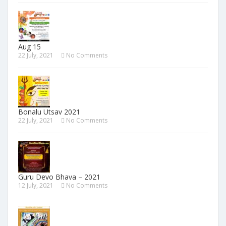
Aug 15
22 July, 2021
No Comments
Bonalu Utsav 2021
22 July, 2021
No Comments
Guru Devo Bhava – 2021
12 July, 2021
No Comments