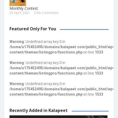
Monthly Contest
25 April, 2021
No Comments
Featured Only For You
Warning
: Undefined array key 0 in
/home/u175452495/domains/kalapeet.com/public_html/wp-
content/themes/listingpro/functions.php
on line
1533
Warning
: Undefined array key 0 in
/home/u175452495/domains/kalapeet.com/public_html/wp-
content/themes/listingpro/functions.php
on line
1533
Warning
: Undefined array key 0 in
/home/u175452495/domains/kalapeet.com/public_html/wp-
content/themes/listingpro/functions.php
on line
1533
Recently Added in Kalapeet