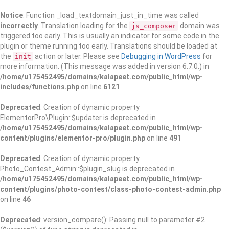
Notice
: Function _load_textdomain_just_in_time was called
incorrectly
. Translation loading for the
domain was
js_composer
triggered too early. This is usually an indicator for some code in the
plugin or theme running too early. Translations should be loaded at
the
action or later. Please see
Debugging in WordPress
for
init
more information. (This message was added in version 6.7.0.) in
/home/u175452495/domains/kalapeet.com/public_html/wp-
includes/functions.php
on line
6121
Deprecated
: Creation of dynamic property
ElementorPro\Plugin::$updater is deprecated in
/home/u175452495/domains/kalapeet.com/public_html/wp-
content/plugins/elementor-pro/plugin.php
on line
491
Deprecated
: Creation of dynamic property
Photo_Contest_Admin::$plugin_slug is deprecated in
/home/u175452495/domains/kalapeet.com/public_html/wp-
content/plugins/photo-contest/class-photo-contest-admin.php
on line
46
Deprecated
: version_compare(): Passing null to parameter #2