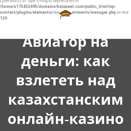
($version2) of type string is deprecated in
/home/u175452495/domains/kalapeet.com/public_html/wp-
content/plugins/elementor/core/experiments/manager.php
on line
129
Авиатор на
деньги: как
взлететь над
казахстанским
онлайн‑казино