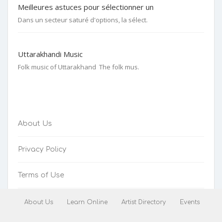
Meilleures astuces pour sélectionner un
Dans un secteur saturé d'options, la sélect.
Uttarakhandi Music
Folk music of Uttarakhand The folk mus.
About Us
Privacy Policy
Terms of Use
Refunds-Cancellations
About Us
Learn Online
Artist Directory
Events