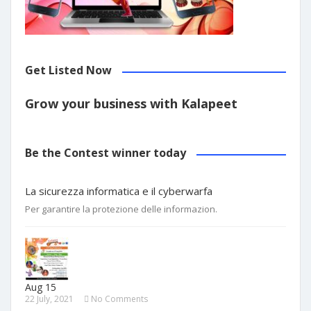
Get Listed Now
Grow your business with Kalapeet
Be the Contest winner today
La sicurezza informatica e il cyberwarfa
Per garantire la protezione delle informazion.
Aug 15
22 July, 2021
No Comments