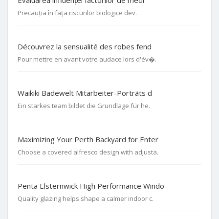
Evaluarea influenței factorilor de medi
Precauția în fața riscurilor biologice dev.
Découvrez la sensualité des robes fend
Pour mettre en avant votre audace lors d'év�.
Waikiki Badewelt Mitarbeiter-Porträts d
Ein starkes team bildet die Grundlage für he.
Maximizing Your Perth Backyard for Enter
Choose a covered alfresco design with adjusta.
Penta Elsternwick High Performance Windo
Quality glazing helps shape a calmer indoor c.