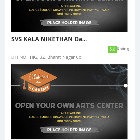
SVS KALA NIKETHAN Da...
5.0
Rating
H NO : HIG, 32, Bharat Nagar Col...