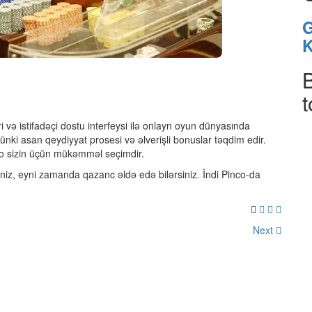
G
K
i və istifadəçi dostu interfeysi ilə onlayn oyun dünyasında
çünki asan qeydiyyat prosesi və əlverişli bonuslar təqdim edir.
co sizin üçün mükəmməl seçimdir.
niz, eyni zamanda qazanc əldə edə bilərsiniz. İndi Pinco-da
Next