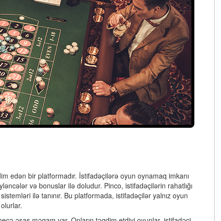
dim edən bir platformadır. İstifadəçilərə oyun oynamaq imkanı
əncələr və bonuslar ilə doludur. Pinco, istifadəçilərin rahatlığı
istemləri ilə tanınır. Bu platformada, istifadəçilər yalnız oyun
lurlar.
eçə əsas məqam var. Onların təqdim etdiyi oyunlar, istifadəçi