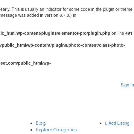
arly. This is usually an indicator for some code in the plugin or theme
 message was added in version 6.7.0.) in
c_html/wp-content/plugins/elementor-pro/plugin.php
on line
491
public_html/wp-content/plugins/photo-contest/class-photo-
eet.com/public_html/wp-
Sign In
Add Listing
Blog
Explore Categories