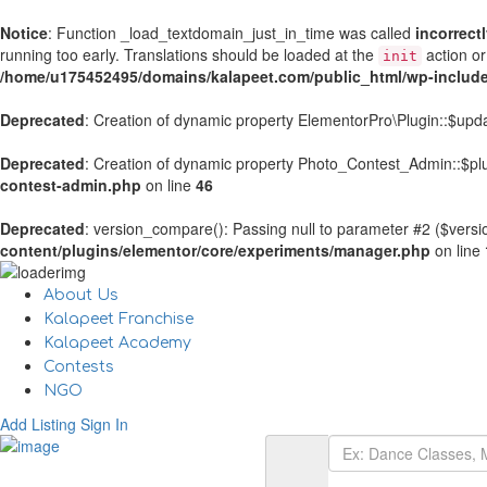
Notice
: Function _load_textdomain_just_in_time was called
incorrect
running too early. Translations should be loaded at the
action or
init
/home/u175452495/domains/kalapeet.com/public_html/wp-include
Deprecated
: Creation of dynamic property ElementorPro\Plugin::$upd
Deprecated
: Creation of dynamic property Photo_Contest_Admin::$plu
contest-admin.php
on line
46
Deprecated
: version_compare(): Passing null to parameter #2 ($versio
content/plugins/elementor/core/experiments/manager.php
on line
About Us
Kalapeet Franchise
Kalapeet Academy
Contests
NGO
Add Listing
Sign In