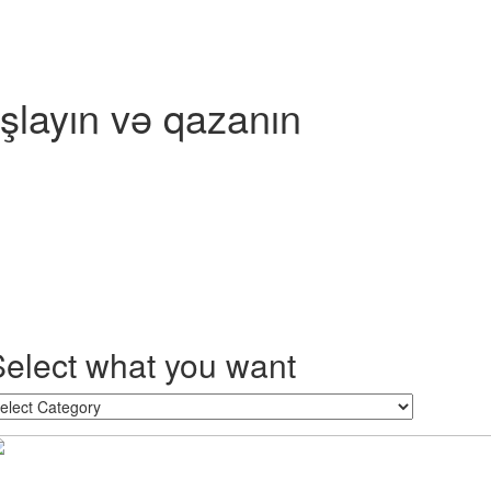
şlayın və qazanın
Select what you want
lect
hat
ou
ant