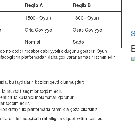
Rəqib A
Rəqib B
1500+ Oyun
1800+ Oyun
ə
Orta Səviyyə
Əsas Səviyyə
S
Normal
Sadə
də nə qədər rəqabət qabiliyyətli olduğunu göstərir. Oyun
istifadəçilərin platformadan daha çox yararlanmasını təmin edir.
ağıda, bu faydaların bəziləri qeyd olunmuşdur:
lə müxtəlif seçimlər təqdim edir.
emləri ilə kullanıcı məlumatları qorunur.
r təqdim edilir.
ilən dizayn ilə platformada rahatlıqla gəzə bilərsiniz.
ərdir. İstifadəçilərin rahatlığına diqqət yetirilməsi, bu