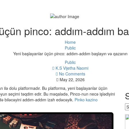
 üçün pinco: addım-addım ba
Home
Public
Yeni başlayanlar üçün pinco: addım-addım başlayın və qazanın
Public
K.S Vijetha Naomi
No Comments
May 22, 2026
 ilə dolu platformadır. Bu platforma, yeni başlayanlar üçün
yun seçimi təqdim edir. Bu məqalədə, Pinco-nun necə işlədiyini
edə biləcəyini addım-addım izah edəcəyik.
Pinko kazino
Se
w
y
w