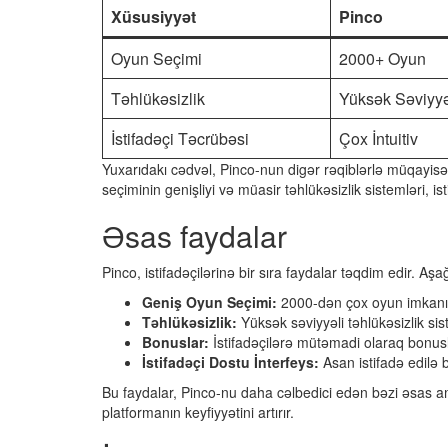
Xüsusiyyət
Pinco
Oyun Seçimi
2000+ Oyun
Təhlükəsizlik
Yüksək Səviyy
İstifadəçi Təcrübəsi
Çox İntuitiv
Yuxarıdakı cədvəl, Pinco-nun digər rəqiblərlə müqayisə
seçiminin genişliyi və müasir təhlükəsizlik sistemləri, 
Əsas faydalar
Pinco, istifadəçilərinə bir sıra faydalar təqdim edir. Aş
Geniş Oyun Seçimi:
2000-dən çox oyun imkanı i
Təhlükəsizlik:
Yüksək səviyyəli təhlükəsizlik sist
Bonuslar:
İstifadəçilərə mütəmadi olaraq bonusla
İstifadəçi Dostu İnterfeys:
Asan istifadə edilə b
Bu faydalar, Pinco-nu daha cəlbedici edən bəzi əsas amill
platformanın keyfiyyətini artırır.