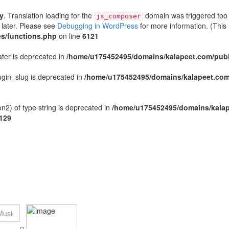
ly
. Translation loading for the
domain was triggered too e
js_composer
 later. Please see
Debugging in WordPress
for more information. (This
s/functions.php
on line
6121
ater is deprecated in
/home/u175452495/domains/kalapeet.com/publi
gin_slug is deprecated in
/home/u175452495/domains/kalapeet.com/
n2) of type string is deprecated in
/home/u175452495/domains/kalap
129