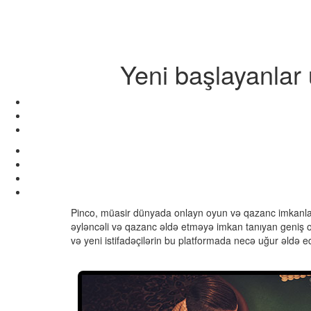
Yeni başlayanlar
Pinco, müasir dünyada onlayn oyun və qazanc imkanları
əyləncəli və qazanc əldə etməyə imkan tanıyan geniş o
və yeni istifadəçilərin bu platformada necə uğur əldə 