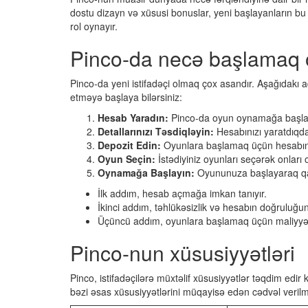
dostu dizayn və xüsusi bonuslar, yeni başlayanların bu
rol oynayır.
Pinco-da necə başlamaq 
Pinco-da yeni istifadəçi olmaq çox asandır. Aşağıdakı
etməyə başlaya bilərsiniz:
Hesab Yaradın:
Pinco-da oyun oynamağa başlama
Detallarınızı Təsdiqləyin:
Hesabınızı yaratdıqda
Depozit Edin:
Oyunlara başlamaq üçün hesabınız
Oyun Seçin:
İstədiyiniz oyunları seçərək onları
Oynamağa Başlayın:
Oyununuza başlayaraq qaz
İlk addım, hesab açmağa imkan tanıyır.
İkinci addım, təhlükəsizlik və hesabın doğruluğunu
Üçüncü addım, oyunlara başlamaq üçün maliyyə 
Pinco-nun xüsusiyyətləri
Pinco, istifadəçilərə müxtəlif xüsusiyyətlər təqdim edir 
bəzi əsas xüsusiyyətlərini müqayisə edən cədvəl verilm