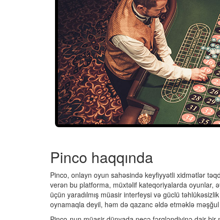
Pinco haqqında
Pinco, onlayn oyun sahəsində keyfiyyətli xidmətlər təq
verən bu platforma, müxtəlif kateqoriyalarda oyunlar, əyl
üçün yaradılmış müasir interfeysi və güclü təhlükəsizlik s
oynamaqla deyil, həm də qazanc əldə etməklə məşğul o
Pinco-nun müasir dünyada necə fərqləndiyinə dair bir n