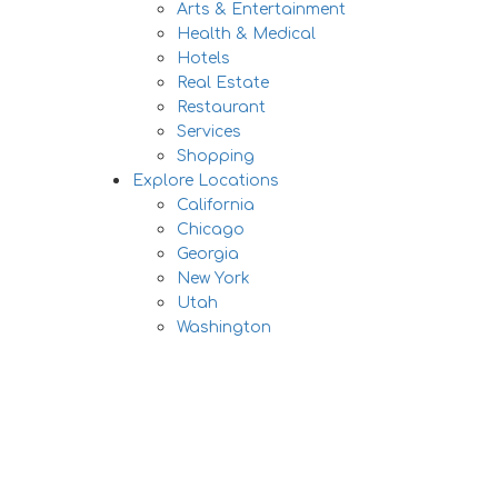
Arts & Entertainment
Health & Medical
Hotels
Real Estate
Restaurant
Services
Shopping
Explore Locations
California
Chicago
Georgia
New York
Utah
Washington