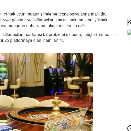
əmin etmək üçün müasir şifrələmə texnologiyalarına malikdir.
iyyət göstərir və istifadəçilərin şəxsi məlumatlarını yüksək
n oynamaqdan daha rahat olmalarını təmin edir.
 İstifadəçilər, hər hansı bir problemi olduqda, müştəri xidməti ilə
ir və platformaya olan inamı artırır.