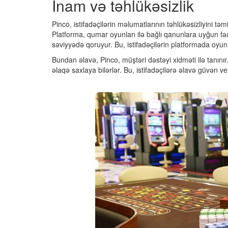
İnam və təhlükəsizlik
Pinco, istifadəçilərin məlumatlarının təhlükəsizliyini t
Platforma, qumar oyunları ilə bağlı qanunlara uyğun fəal
səviyyədə qoruyur. Bu, istifadəçilərin platformada oyu
Bundan əlavə, Pinco, müştəri dəstəyi xidməti ilə tanınır.
əlaqə saxlaya bilərlər. Bu, istifadəçilərə əlavə güvən ver