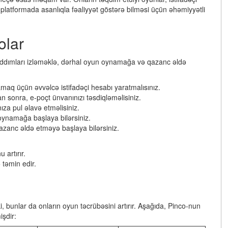
 platformada asanlıqla fəaliyyət göstərə bilməsi üçün əhəmiyyətli
olar
 addımları izləməklə, dərhal oyun oynamağa və qazanc əldə
q üçün əvvəlcə istifadəçi hesabı yaratmalısınız.
n sonra, e-poçt ünvanınızı təsdiqləməlisiniz.
a pul əlavə etməlisiniz.
 oynamağa başlaya bilərsiniz.
anc əldə etməyə başlaya bilərsiniz.
 artırır.
təmin edir.
ki, bunlar da onların oyun təcrübəsini artırır. Aşağıda, Pinco-nun
işdir: