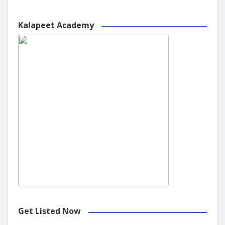
Kalapeet Academy
Get Listed Now