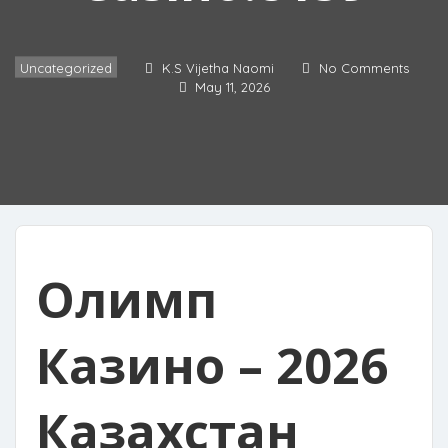
Uncategorized
K.S Vijetha Naomi
No Comments
May 11, 2026
Олимп
Казино – 2026
Казахстан