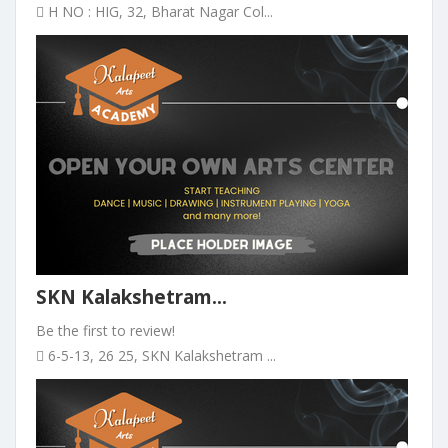
H NO : HIG, 32, Bharat Nagar Col...
SKN Kalakshetram...
Be the first to review!
6-5-13, 26 25, SKN Kalakshetram ...