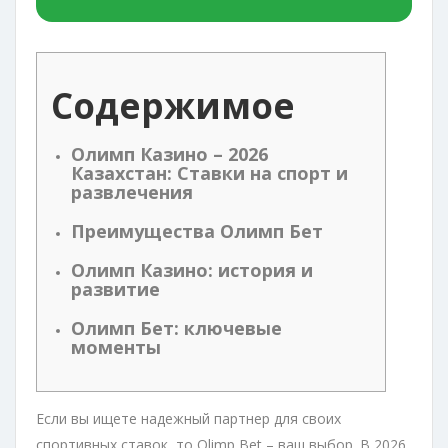
Содержимое
Олимп Казино – 2026
Казахстан: Ставки на спорт и
развлечения
Преимущества Олимп Бет
Олимп Казино: история и
развитие
Олимп Бет: ключевые
моменты
Если вы ищете надежный партнер для своих
спортивных ставок, то Olimp Bet – ваш выбор. В 2026