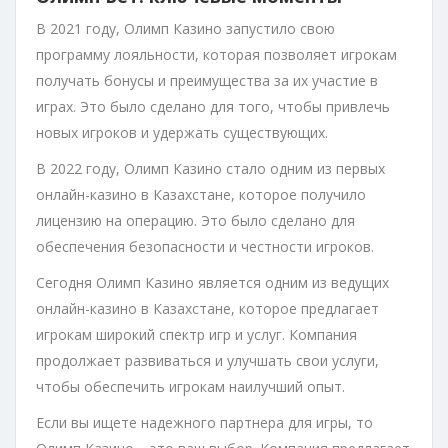
В 2021 году, Олимп Казино запустило свою
программу лояльности, которая позволяет игрокам
получать бонусы и преимущества за их участие в
играх. Это было сделано для того, чтобы привлечь
новых игроков и удержать существующих.
В 2022 году, Олимп Казино стало одним из первых
онлайн-казино в Казахстане, которое получило
лицензию на операцию. Это было сделано для
обеспечения безопасности и честности игроков.
Сегодня Олимп Казино является одним из ведущих
онлайн-казино в Казахстане, которое предлагает
игрокам широкий спектр игр и услуг. Компания
продолжает развиваться и улучшать свои услуги,
чтобы обеспечить игрокам наилучший опыт.
Если вы ищете надежного партнера для игры, то