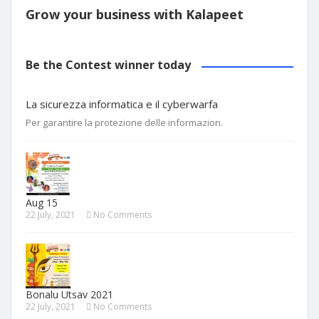
Grow your business with Kalapeet
Be the Contest winner today
La sicurezza informatica e il cyberwarfa
Per garantire la protezione delle informazion.
Aug 15
22 July, 2021
No Comments
Bonalu Utsav 2021
22 July, 2021
No Comments