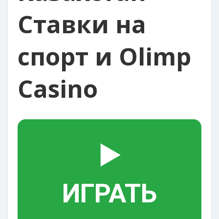
Ставки на
спорт и Olimp
Casino
▶️
ИГРАТЬ