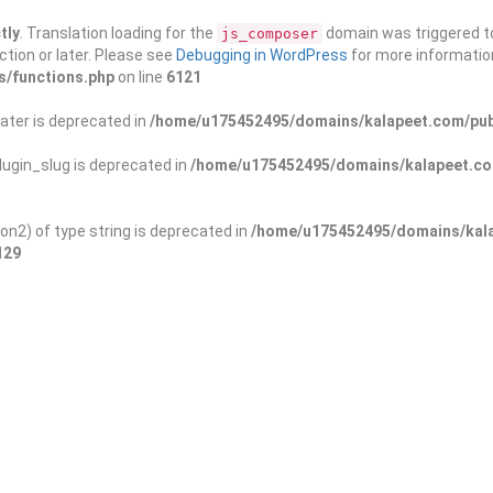
tly
. Translation loading for the
domain was triggered too
js_composer
ction or later. Please see
Debugging in WordPress
for more information
s/functions.php
on line
6121
ater is deprecated in
/home/u175452495/domains/kalapeet.com/publ
ugin_slug is deprecated in
/home/u175452495/domains/kalapeet.com
on2) of type string is deprecated in
/home/u175452495/domains/kala
129
ontests
NGO
Blog
Exp