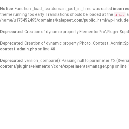
Notice
: Function _load_textdomain_just_in_time was called
incorrec
theme running too early. Translations should be loaded at the
a
init
/home/u175452495/domains/kalapeet.com/public_html/wp-include
Deprecated
: Creation of dynamic property ElementorPro\Plugin::$upd
Deprecated
: Creation of dynamic property Photo_Contest_Admin::$pl
contest-admin.php
on line
46
Deprecated
: version_compare(): Passing null to parameter #2 ($versi
content/plugins/elementor/core/experiments/manager.php
on line
About Us
Kalapeet Franchise
Kalapeet Academy
C