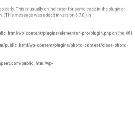
 early. This is usually an indicator for some code in the plugin or
. (This message was added in version 6.7.0.) in
ic_html/wp-content/plugins/elementor-pro/plugin.php
on line
491
/public_html/wp-content/plugins/photo-contest/class-photo-
peet.com/public_html/wp-
Sign In
Add Listing
lore Categories
Explore Locations