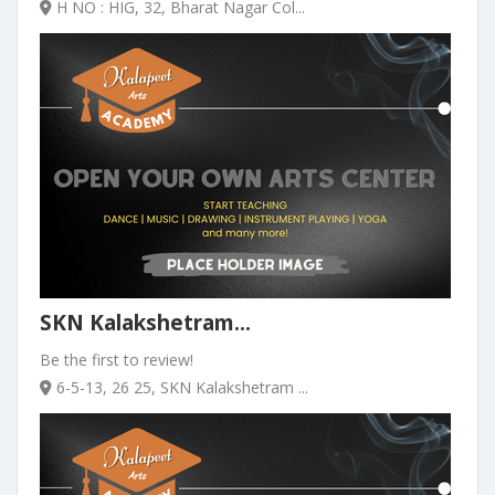
H NO : HIG, 32, Bharat Nagar Col...
SKN Kalakshetram...
Be the first to review!
6-5-13, 26 25, SKN Kalakshetram ...