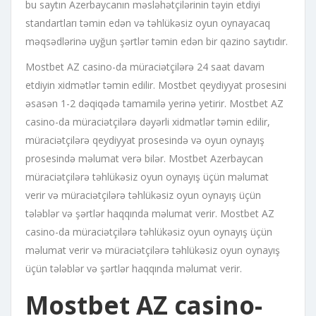
bu saytın Azerbaycanın məsləhətçilərinin təyin etdiyi
standartları təmin edən və təhlükəsiz oyun oynayacaq
məqsədlərinə uyğun şərtlər təmin edən bir qazino saytıdır.
Mostbet AZ casino-da müraciətçilərə 24 saat davam
etdiyin xidmətlər təmin edilir. Mostbet qeydiyyat prosesini
əsasən 1-2 dəqiqədə tamamilə yerinə yetirir. Mostbet AZ
casino-da müraciətçilərə dəyərli xidmətlər təmin edilir,
müraciətçilərə qeydiyyat prosesində və oyun oynayış
prosesində məlumat verə bilər. Mostbet Azerbaycan
müraciətçilərə təhlükəsiz oyun oynayış üçün məlumat
verir və müraciətçilərə təhlükəsiz oyun oynayış üçün
tələblər və şərtlər haqqında məlumat verir. Mostbet AZ
casino-da müraciətçilərə təhlükəsiz oyun oynayış üçün
məlumat verir və müraciətçilərə təhlükəsiz oyun oynayış
üçün tələblər və şərtlər haqqında məlumat verir.
Mostbet AZ casino-