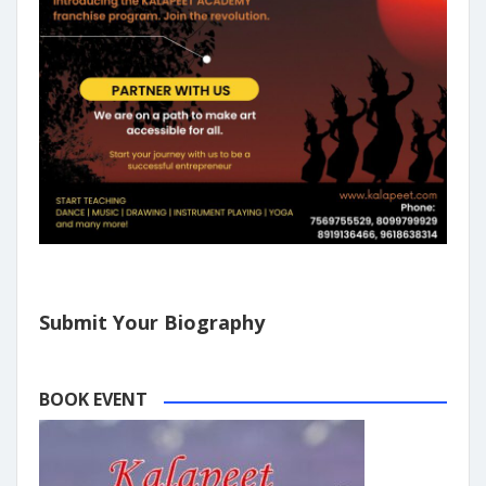
Submit Your Biography
BOOK EVENT