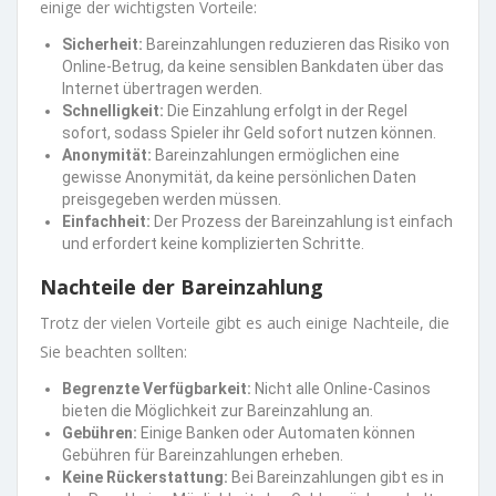
einige der wichtigsten Vorteile:
Sicherheit:
Bareinzahlungen reduzieren das Risiko von
Online-Betrug, da keine sensiblen Bankdaten über das
Internet übertragen werden.
Schnelligkeit:
Die Einzahlung erfolgt in der Regel
sofort, sodass Spieler ihr Geld sofort nutzen können.
Anonymität:
Bareinzahlungen ermöglichen eine
gewisse Anonymität, da keine persönlichen Daten
preisgegeben werden müssen.
Einfachheit:
Der Prozess der Bareinzahlung ist einfach
und erfordert keine komplizierten Schritte.
Nachteile der Bareinzahlung
Trotz der vielen Vorteile gibt es auch einige Nachteile, die
Sie beachten sollten:
Begrenzte Verfügbarkeit:
Nicht alle Online-Casinos
bieten die Möglichkeit zur Bareinzahlung an.
Gebühren:
Einige Banken oder Automaten können
Gebühren für Bareinzahlungen erheben.
Keine Rückerstattung:
Bei Bareinzahlungen gibt es in