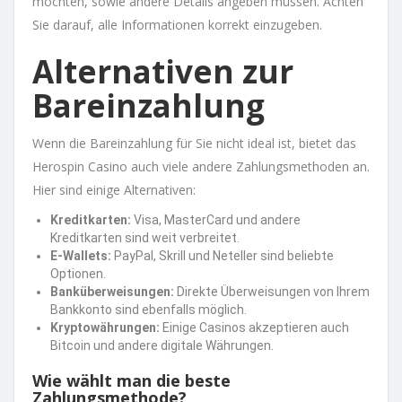
möchten, sowie andere Details angeben müssen. Achten
Sie darauf, alle Informationen korrekt einzugeben.
Alternativen zur
Bareinzahlung
Wenn die Bareinzahlung für Sie nicht ideal ist, bietet das
Herospin Casino auch viele andere Zahlungsmethoden an.
Hier sind einige Alternativen:
Kreditkarten:
Visa, MasterCard und andere
Kreditkarten sind weit verbreitet.
E-Wallets:
PayPal, Skrill und Neteller sind beliebte
Optionen.
Banküberweisungen:
Direkte Überweisungen von Ihrem
Bankkonto sind ebenfalls möglich.
Kryptowährungen:
Einige Casinos akzeptieren auch
Bitcoin und andere digitale Währungen.
Wie wählt man die beste
Zahlungsmethode?