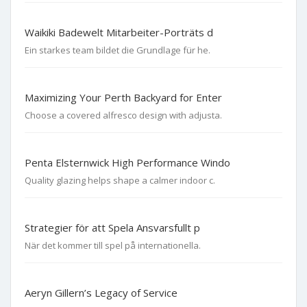
Waikiki Badewelt Mitarbeiter-Porträts d
Ein starkes team bildet die Grundlage für he.
Maximizing Your Perth Backyard for Enter
Choose a covered alfresco design with adjusta.
Penta Elsternwick High Performance Windo
Quality glazing helps shape a calmer indoor c.
Strategier för att Spela Ansvarsfullt p
När det kommer till spel på internationella.
Aeryn Gillern’s Legacy of Service