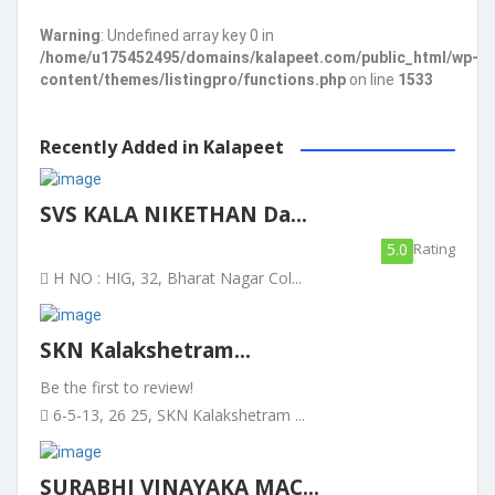
Warning
: Undefined array key 0 in
/home/u175452495/domains/kalapeet.com/public_html/wp-
content/themes/listingpro/functions.php
on line
1533
Recently Added in Kalapeet
SVS KALA NIKETHAN Da...
5.0
Rating
H NO : HIG, 32, Bharat Nagar Col...
SKN Kalakshetram...
Be the first to review!
6-5-13, 26 25, SKN Kalakshetram ...
SURABHI VINAYAKA MAC...