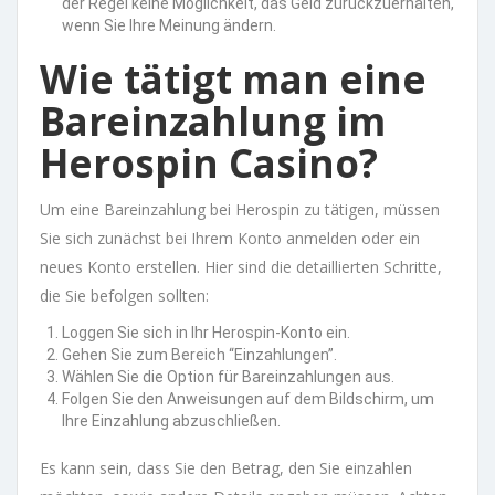
der Regel keine Möglichkeit, das Geld zurückzuerhalten,
wenn Sie Ihre Meinung ändern.
Wie tätigt man eine
Bareinzahlung im
Herospin Casino?
Um eine Bareinzahlung bei Herospin zu tätigen, müssen
Sie sich zunächst bei Ihrem Konto anmelden oder ein
neues Konto erstellen. Hier sind die detaillierten Schritte,
die Sie befolgen sollten:
Loggen Sie sich in Ihr Herospin-Konto ein.
Gehen Sie zum Bereich “Einzahlungen”.
Wählen Sie die Option für Bareinzahlungen aus.
Folgen Sie den Anweisungen auf dem Bildschirm, um
Ihre Einzahlung abzuschließen.
Es kann sein, dass Sie den Betrag, den Sie einzahlen