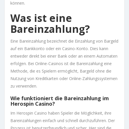
können.
Was ist eine
Bareinzahlung?
Eine Bareinzahlung bezeichnet die Einzahlung von Bargeld
auf ein Bankkonto oder ein Casino-Konto. Dies kann
entweder direkt bei einer Bank oder an einem Automaten
erfolgen. Bei Online-Casinos ist die Bareinzahlung eine
Methode, die es Spielern ermöglicht, Bargeld ohne die
Nutzung von Kreditkarten oder Online-Zahlungssystemen
zu verwenden.
Wie funktioniert die Bareinzahlung im
Herospin Casino?
Im Herospin Casino haben Spieler die Möglichkeit, ihre
Bareinzahlungen einfach und schnell durchzuführen. Der
Prozess ist benutzerfreundlich und sicher. Hier sind die