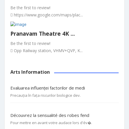
Be the first to review!
https://www.google.com/maps/plac...
Pranavam Theatre 4K ...
Be the first to review!
Opp Railway station, VHMV+QVP, K...
Arts Information
Evaluarea influenței factorilor de medi
Precauția în fața riscurilor biologice dev.
Découvrez la sensualité des robes fend
Pour mettre en avant votre audace lors d'év�.