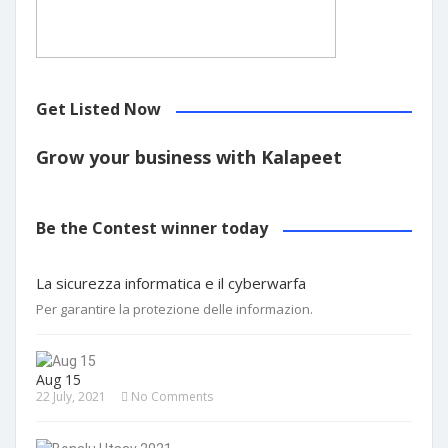
Get Listed Now
Grow your business with Kalapeet
Be the Contest winner today
La sicurezza informatica e il cyberwarfa
Per garantire la protezione delle informazion.
Aug 15
22 July, 2021
No Comments