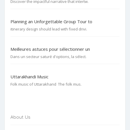
Discover the impactful narrative that intertw.
Planning an Unforgettable Group Tour to
itinerary design should lead with fixed drivi.
Meilleures astuces pour sélectionner un
Dans un secteur saturé d'options, la sélect.
Uttarakhandi Music
Folk music of Uttarakhand The folk mus.
About Us