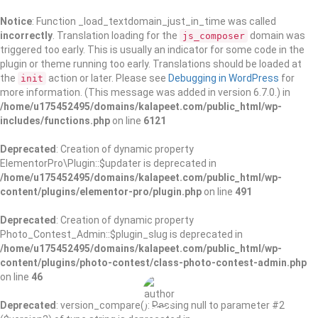
Notice
: Function _load_textdomain_just_in_time was called
incorrectly
. Translation loading for the
domain was
js_composer
triggered too early. This is usually an indicator for some code in the
plugin or theme running too early. Translations should be loaded at
the
action or later. Please see
Debugging in WordPress
for
init
more information. (This message was added in version 6.7.0.) in
/home/u175452495/domains/kalapeet.com/public_html/wp-
includes/functions.php
on line
6121
Deprecated
: Creation of dynamic property
ElementorPro\Plugin::$updater is deprecated in
/home/u175452495/domains/kalapeet.com/public_html/wp-
content/plugins/elementor-pro/plugin.php
on line
491
Deprecated
: Creation of dynamic property
Photo_Contest_Admin::$plugin_slug is deprecated in
/home/u175452495/domains/kalapeet.com/public_html/wp-
content/plugins/photo-contest/class-photo-contest-admin.php
on line
46
Deprecated
: version_compare(): Passing null to parameter #2