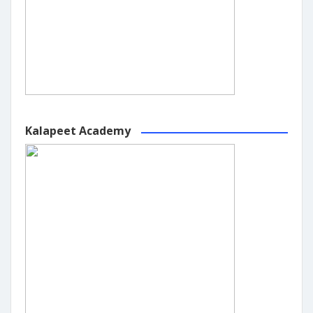
Kalapeet Academy