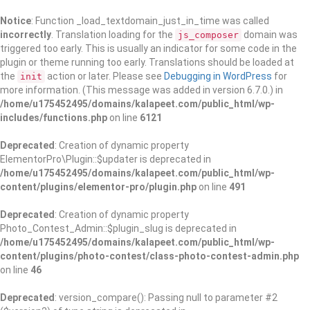
Notice
: Function _load_textdomain_just_in_time was called
incorrectly
. Translation loading for the
domain was
js_composer
triggered too early. This is usually an indicator for some code in the
plugin or theme running too early. Translations should be loaded at
the
action or later. Please see
Debugging in WordPress
for
init
more information. (This message was added in version 6.7.0.) in
/home/u175452495/domains/kalapeet.com/public_html/wp-
includes/functions.php
on line
6121
Deprecated
: Creation of dynamic property
ElementorPro\Plugin::$updater is deprecated in
/home/u175452495/domains/kalapeet.com/public_html/wp-
content/plugins/elementor-pro/plugin.php
on line
491
Deprecated
: Creation of dynamic property
Photo_Contest_Admin::$plugin_slug is deprecated in
/home/u175452495/domains/kalapeet.com/public_html/wp-
content/plugins/photo-contest/class-photo-contest-admin.php
on line
46
Deprecated
: version_compare(): Passing null to parameter #2