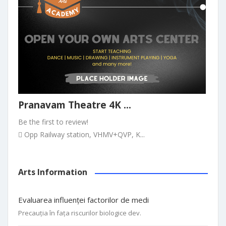
Pranavam Theatre 4K ...
Be the first to review!
Opp Railway station, VHMV+QVP, K...
Arts Information
Evaluarea influenței factorilor de medi
Precauția în fața riscurilor biologice dev.