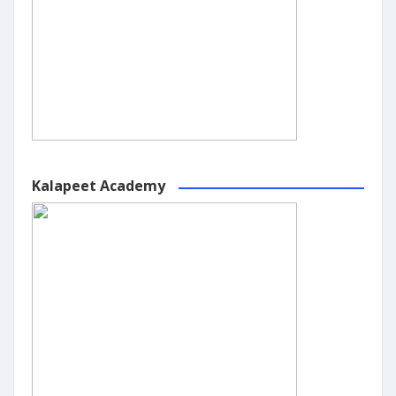
Kalapeet Academy