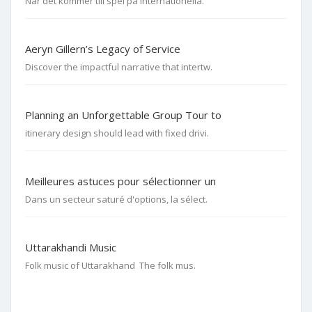
När det kommer till spel på internationella.
Aeryn Gillern’s Legacy of Service
Discover the impactful narrative that intertw.
Planning an Unforgettable Group Tour to
itinerary design should lead with fixed drivi.
Meilleures astuces pour sélectionner un
Dans un secteur saturé d'options, la sélect.
Uttarakhandi Music
Folk music of Uttarakhand The folk mus.