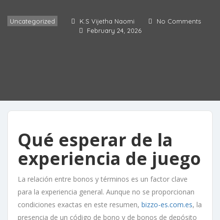
Uncategorized
K.S Vijetha Naomi
No Comments
February 24, 2026
Qué esperar de la
experiencia de juego
La relación entre bonos y términos es un factor clave
para la experiencia general. Aunque no se proporcionan
condiciones exactas en este resumen,
bizzo-es.com.es
, la
presencia de un código de bono y de bonos de depósito