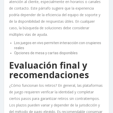
atención al cliente, especialmente en horarios o canales
de contacto. Este párrafo sugiere que la experiencia
podría depender de la eficiencia del equipo de soporte y
de la disponibilidad de respuestas útiles. En cualquier
caso, la búsqueda de soluciones debe considerar
múltiples vías de ayuda.
Los juegos en vivo permiten interacción con crupieres
reales
Opciones de mesa y cartas disponibles
Evaluación final y
recomendaciones
¿Cómo funcionan los retiros? En general, las plataformas
de juego requieren verificar la identidad y completar
ciertos pasos para garantizar retiros sin contratiempos.
Los plazos pueden variar y depender de la jurisdicción y
del método de pago elegido. Es recomendable conservar