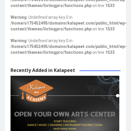
content/themes/listingpro/functions.php
on line
1533
Warning
: Undefined array key 0 in
/home/u175452495/domains/kalapeet.com/public_html/wp-
content/themes/listingpro/functions.php
on line
1533
Warning
: Undefined array key 0 in
/home/u175452495/domains/kalapeet.com/public_html/wp-
content/themes/listingpro/functions.php
on line
1533
Recently Added in Kalapeet