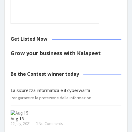
Get Listed Now
Grow your business with Kalapeet
Be the Contest winner today
La sicurezza informatica e il cyberwarfa
Per garantire la protezione delle informazion.
Aug 15
22 July, 2021
No Comments