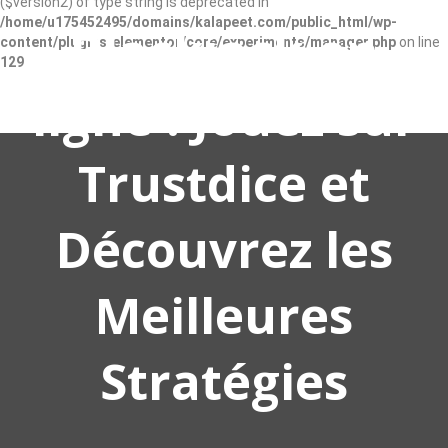
($version2) of type string is deprecated in
/home/u175452495/domains/kalapeet.com/public_html/wp-
Blackjack en
content/plugins/elementor/core/experiments/manager.php
on line
129
ligne : Jouez sur
Trustdice et
Découvrez les
Meilleures
Stratégies