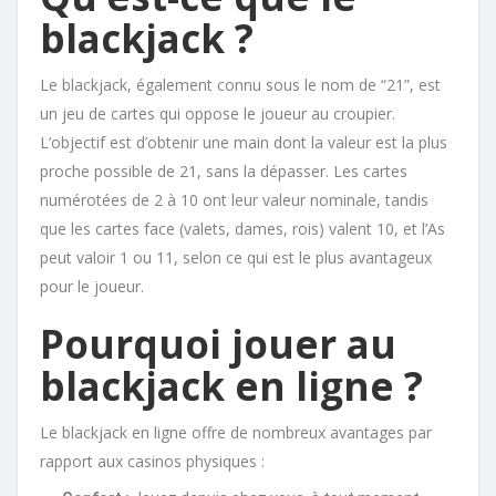
blackjack ?
Le blackjack, également connu sous le nom de “21”, est
un jeu de cartes qui oppose le joueur au croupier.
L’objectif est d’obtenir une main dont la valeur est la plus
proche possible de 21, sans la dépasser. Les cartes
numérotées de 2 à 10 ont leur valeur nominale, tandis
que les cartes face (valets, dames, rois) valent 10, et l’As
peut valoir 1 ou 11, selon ce qui est le plus avantageux
pour le joueur.
Pourquoi jouer au
blackjack en ligne ?
Le blackjack en ligne offre de nombreux avantages par
rapport aux casinos physiques :