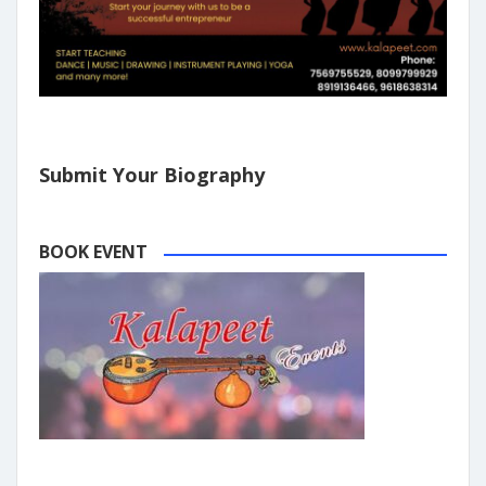
Submit Your Biography
BOOK EVENT