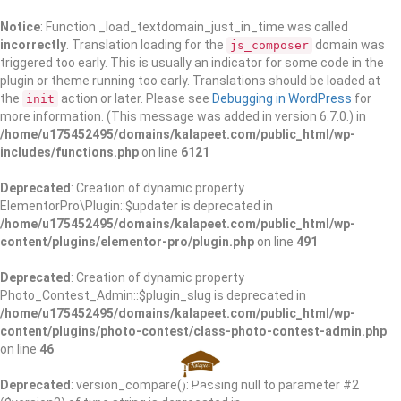
Notice
: Function _load_textdomain_just_in_time was called
incorrectly
. Translation loading for the
domain was
js_composer
triggered too early. This is usually an indicator for some code in the
plugin or theme running too early. Translations should be loaded at
the
action or later. Please see
Debugging in WordPress
for
init
more information. (This message was added in version 6.7.0.) in
/home/u175452495/domains/kalapeet.com/public_html/wp-
includes/functions.php
on line
6121
Deprecated
: Creation of dynamic property
ElementorPro\Plugin::$updater is deprecated in
/home/u175452495/domains/kalapeet.com/public_html/wp-
content/plugins/elementor-pro/plugin.php
on line
491
Deprecated
: Creation of dynamic property
Photo_Contest_Admin::$plugin_slug is deprecated in
/home/u175452495/domains/kalapeet.com/public_html/wp-
content/plugins/photo-contest/class-photo-contest-admin.php
on line
46
Deprecated
: version_compare(): Passing null to parameter #2