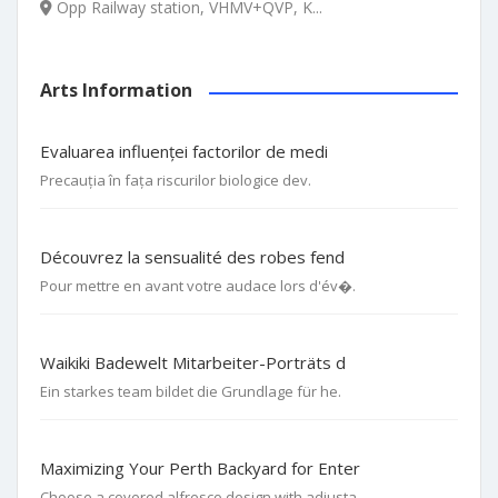
Opp Railway station, VHMV+QVP, K...
Arts Information
Evaluarea influenței factorilor de medi
Precauția în fața riscurilor biologice dev.
Découvrez la sensualité des robes fend
Pour mettre en avant votre audace lors d'év�.
Waikiki Badewelt Mitarbeiter-Porträts d
Ein starkes team bildet die Grundlage für he.
Maximizing Your Perth Backyard for Enter
Choose a covered alfresco design with adjusta.