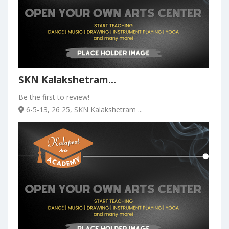
SKN Kalakshetram...
Be the first to review!
6-5-13, 26 25, SKN Kalakshetram ...