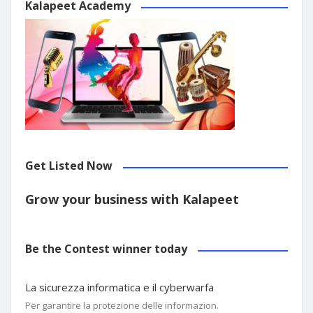
Kalapeet Academy
Get Listed Now
Grow your business with Kalapeet
Be the Contest winner today
La sicurezza informatica e il cyberwarfa
Per garantire la protezione delle informazion.