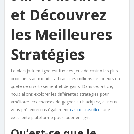
et Découvrez
les Meilleures
Stratégies
Le blackjack en ligne est l’un des jeux de casino les plus
populaires au monde, attirant des millions de joueurs en
quête de divertissement et de gains. Dans cet article,
nous allons explorer les différentes stratégies pour
améliorer vos chances de gagner au blackjack, et nous
vous présenterons également
casino trustdice
, une
excellente plateforme pour jouer en ligne.
Qu’est-ce que le