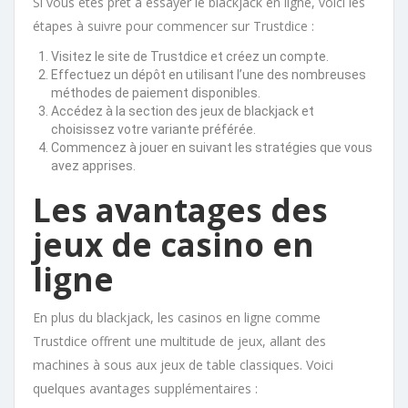
Si vous êtes prêt à essayer le blackjack en ligne, voici les
étapes à suivre pour commencer sur Trustdice :
Visitez le site de Trustdice et créez un compte.
Effectuez un dépôt en utilisant l’une des nombreuses
méthodes de paiement disponibles.
Accédez à la section des jeux de blackjack et
choisissez votre variante préférée.
Commencez à jouer en suivant les stratégies que vous
avez apprises.
Les avantages des
jeux de casino en
ligne
En plus du blackjack, les casinos en ligne comme
Trustdice offrent une multitude de jeux, allant des
machines à sous aux jeux de table classiques. Voici
quelques avantages supplémentaires :