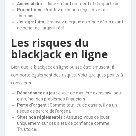
Accessibilité :
Jouez à tout moment et n’importe où.
Promotions :
Profitez de bonus réguliers et de
tournois.
Jeux gratuits :
Essayez des jeux en mode démo avant
de parier de l’argent réel.
Les risques du
blackjack en ligne
Bien que le blackjack en ligne puisse être amusant, il
comporte également des risques. Voici quelques points à
considérer :
Dépendance au jeu :
Jouer de manière excessive peut
entraîner des problèmes financiers.
Perte d’argent :
Comme tout jeu de casino, il y a un
risque de perdre de l’argent.
Sites non réglementés :
Assurez-vous de jouer
uniquement sur des sites de confiance comme
Trustdice.