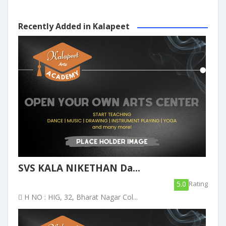
Recently Added in Kalapeet
SVS KALA NIKETHAN Da...
5.0
Rating
H NO : HIG, 32, Bharat Nagar Col...