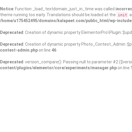
Notice
: Function _load_textdomain_just_in_time was called
incorrec
theme running too early. Translations should be loaded at the
a
init
/home/u175452495/domains/kalapeet.com/public_html/wp-include
Deprecated
: Creation of dynamic property ElementorPro\Plugin::$upd
Deprecated
: Creation of dynamic property Photo_Contest_Admin::$pl
contest-admin.php
on line
46
Deprecated
: version_compare(): Passing null to parameter #2 ($versi
content/plugins/elementor/core/experiments/manager.php
on line
About Us
Kalapeet Franchise
Kalapeet Academy
C