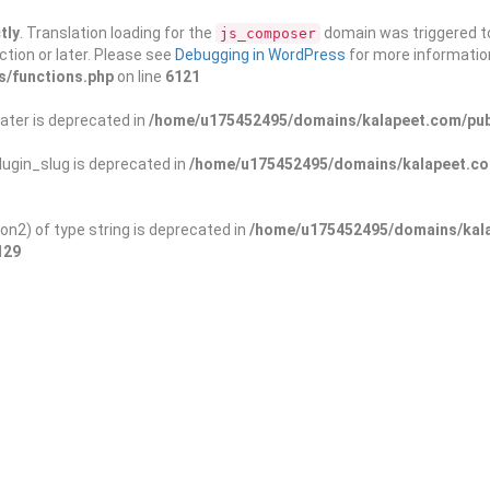
tly
. Translation loading for the
domain was triggered too
js_composer
ction or later. Please see
Debugging in WordPress
for more information
s/functions.php
on line
6121
ater is deprecated in
/home/u175452495/domains/kalapeet.com/publ
ugin_slug is deprecated in
/home/u175452495/domains/kalapeet.com
on2) of type string is deprecated in
/home/u175452495/domains/kala
129
ontests
NGO
Blog
Exp