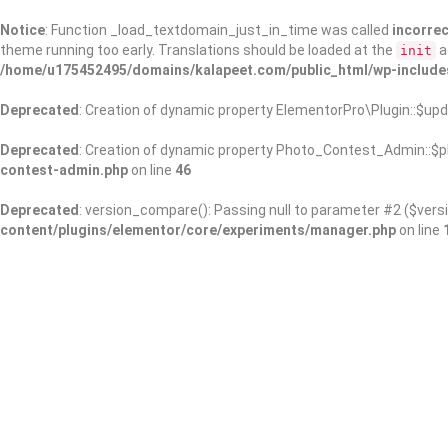
Notice
: Function _load_textdomain_just_in_time was called
incorrec
theme running too early. Translations should be loaded at the
a
init
/home/u175452495/domains/kalapeet.com/public_html/wp-include
Deprecated
: Creation of dynamic property ElementorPro\Plugin::$upd
Deprecated
: Creation of dynamic property Photo_Contest_Admin::$pl
contest-admin.php
on line
46
Deprecated
: version_compare(): Passing null to parameter #2 ($versi
content/plugins/elementor/core/experiments/manager.php
on line
About Us
Kalapeet Franchise
Kalapeet Academy
C