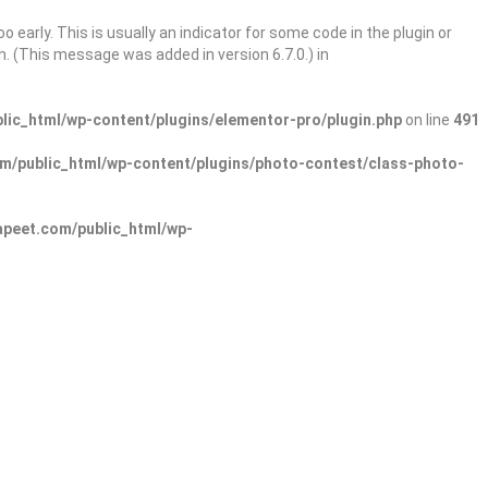
 early. This is usually an indicator for some code in the plugin or
. (This message was added in version 6.7.0.) in
ic_html/wp-content/plugins/elementor-pro/plugin.php
on line
491
/public_html/wp-content/plugins/photo-contest/class-photo-
peet.com/public_html/wp-
Sign In
Add Listing
lore Categories
Explore Locations