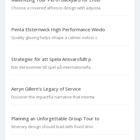
Choose a covered alfresco design with adjusta.
Penta Elsternwick High Performance Windo
Quality glazing helps shape a calmer indoor c.
Strategier för att Spela Ansvarsfullt p
När det kommer till spel på internationella.
Aeryn Gillern’s Legacy of Service
Discover the impactful narrative that intertw.
Planning an Unforgettable Group Tour to
itinerary design should lead with fixed drivi.