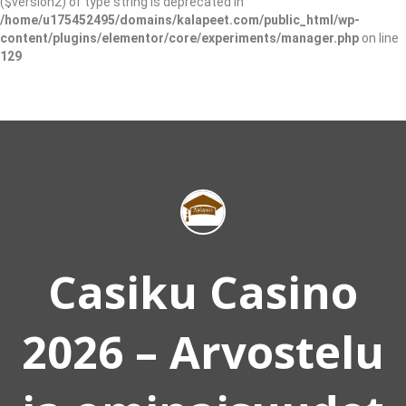
($version2) of type string is deprecated in
/home/u175452495/domains/kalapeet.com/public_html/wp-
content/plugins/elementor/core/experiments/manager.php
on line
129
Casiku Casino
2026 – Arvostelu