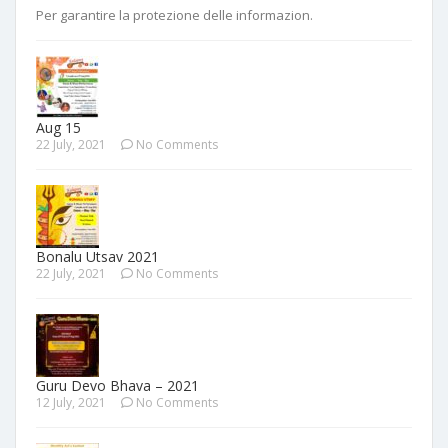
Per garantire la protezione delle informazion.
Aug 15
22 July, 2021
No Comments
Bonalu Utsav 2021
22 July, 2021
No Comments
Guru Devo Bhava – 2021
12 July, 2021
No Comments