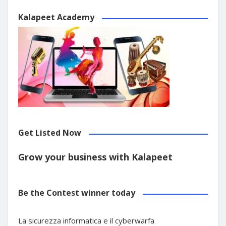
Kalapeet Academy
Get Listed Now
Grow your business with Kalapeet
Be the Contest winner today
La sicurezza informatica e il cyberwarfa