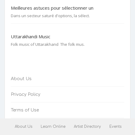
Meilleures astuces pour sélectionner un
Dans un secteur saturé d'options, la sélect.
Uttarakhandi Music
Folk music of Uttarakhand The folk mus.
About Us
Privacy Policy
Terms of Use
Refunds-Cancellations
About Us
Learn Online
Artist Directory
Events