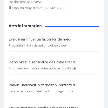
Be the first to review!
Opp Railway station, VHMV+QVP, K...
Arts Information
Evaluarea influenței factorilor de medi
Precauția în fața riscurilor biologice dev.
Découvrez la sensualité des robes fend
Pour mettre en avant votre audace lors d'év�.
Waikiki Badewelt Mitarbeiter-Porträts d
Ein starkes team bildet die Grundlage für he.
Maximizing Your Perth Backyard for Enter