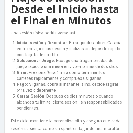
Desde el Inicio hasta
el Final en Minutos
Una sesión típica podría verse así:
Iniciar sesión y Depositar:
En segundos, abres Casinia
en tu móvil, inicias sesión y realizas un depósito rápido
con tarjeta de crédito.
Seleccionar Juego:
Escoge una tragamonedas de
juego rápido o una mesa en vivo—no más de dos clics.
Girar:
Presiona “Girar,” mira cómo terminan los
carretes rápidamente y comprueba si ganas.
Pago:
Si ganas, cobra al instante; si no, decide si girar
otra vez o detenerte.
Cerrar Sesión:
Después de diez minutos o cuando
alcances tu límite, cierra sesión—sin responsabilidades
pendientes.
Este ciclo mantiene la adrenalina alta y asegura que cada
sesión se sienta como un sprint en lugar de una maratón.