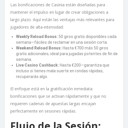
Las bonificaciones de Casinia están diseñadas para
mantener el impulso en lugar de crear obligaciones a
largo plazo. Aquí están las ventajas más relevantes para
jugadores de alta‑intensidad:
Weekly Reload Bonus:
50 giros gratis disponibles cada
semana—fáciles de reclamar en una sesión corta.
Weekend Reload Bonus:
Hasta €700 más 50 giros
gratis adicionales; ideal para jugadas potentes de fin de
semana.
Live Casino Cashback:
Hasta €200—garantiza que
incluso si tienes mala suerte en rondas rápidas,
recuperarás algo.
El enfoque está en la gratificación inmediata:
bonificaciones que se activan rápidamente y que no
requieren cadenas de apuestas largas encajan
perfectamente en sesiones rápidas.
Flujo de la Sesión: