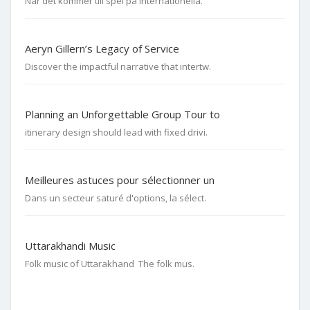
När det kommer till spel på internationella.
Aeryn Gillern’s Legacy of Service
Discover the impactful narrative that intertw.
Planning an Unforgettable Group Tour to
itinerary design should lead with fixed drivi.
Meilleures astuces pour sélectionner un
Dans un secteur saturé d'options, la sélect.
Uttarakhandi Music
Folk music of Uttarakhand The folk mus.