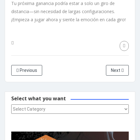
Tu próxima ganancia podría estar a solo un giro de
distancia—sin necesidad de largas configuraciones.
¡Empieza a jugar ahora y siente la emoción en cada giro!
Previous
Next
Select what you want
Select what you want