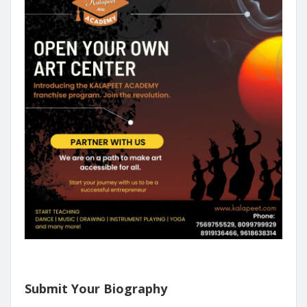
Submit Your Biography