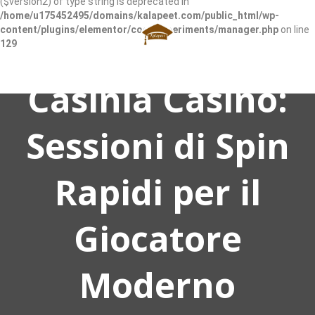
($version2) of type string is deprecated in
/home/u175452495/domains/kalapeet.com/public_html/wp-
content/plugins/elementor/core/experiments/manager.php
on line
129
Casinia Casino:
Sessioni di Spin
Rapidi per il
Giocatore
Moderno