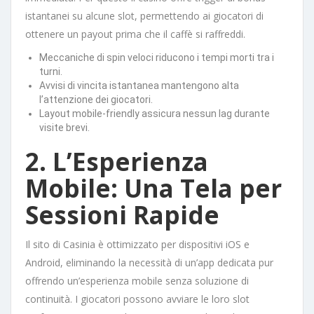
istantanei su alcune slot, permettendo ai giocatori di
ottenere un payout prima che il caffè si raffreddi.
Meccaniche di spin veloci riducono i tempi morti tra i
turni.
Avvisi di vincita istantanea mantengono alta
l’attenzione dei giocatori.
Layout mobile-friendly assicura nessun lag durante
visite brevi.
2. L’Esperienza
Mobile: Una Tela per
Sessioni Rapide
Il sito di Casinia è ottimizzato per dispositivi iOS e
Android, eliminando la necessità di un’app dedicata pur
offrendo un’esperienza mobile senza soluzione di
continuità. I giocatori possono avviare le loro slot