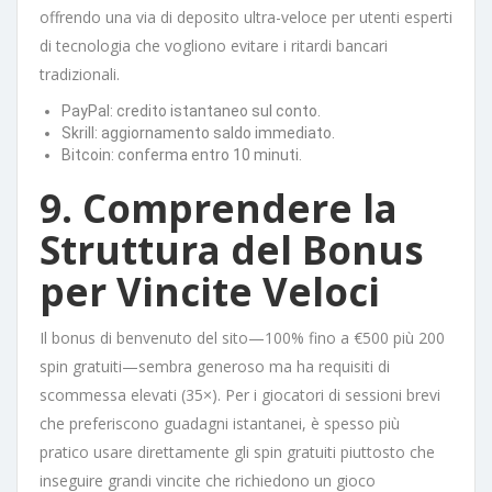
offrendo una via di deposito ultra-veloce per utenti esperti
di tecnologia che vogliono evitare i ritardi bancari
tradizionali.
PayPal: credito istantaneo sul conto.
Skrill: aggiornamento saldo immediato.
Bitcoin: conferma entro 10 minuti.
9. Comprendere la
Struttura del Bonus
per Vincite Veloci
Il bonus di benvenuto del sito—100% fino a €500 più 200
spin gratuiti—sembra generoso ma ha requisiti di
scommessa elevati (35×). Per i giocatori di sessioni brevi
che preferiscono guadagni istantanei, è spesso più
pratico usare direttamente gli spin gratuiti piuttosto che
inseguire grandi vincite che richiedono un gioco