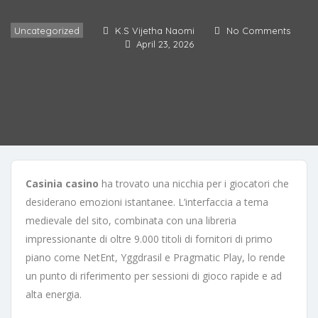
Uncategorized
K.S Vijetha Naomi
No Comments
April 23, 2026
Casinia casino
ha trovato una nicchia per i giocatori che
desiderano emozioni istantanee. L’interfaccia a tema
medievale del sito, combinata con una libreria
impressionante di oltre 9.000 titoli di fornitori di primo
piano come NetEnt, Yggdrasil e Pragmatic Play, lo rende
un punto di riferimento per sessioni di gioco rapide e ad
alta energia.