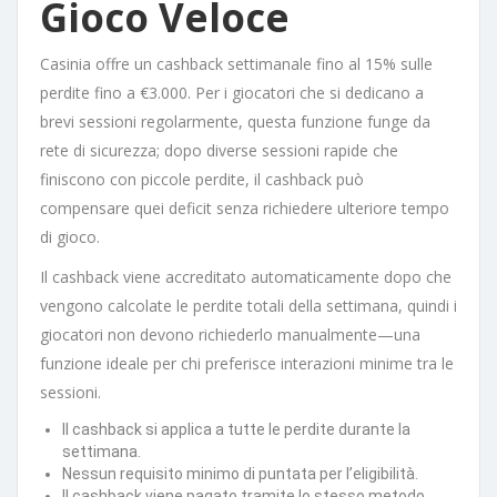
Gioco Veloce
Casinia offre un cashback settimanale fino al 15% sulle
perdite fino a €3.000. Per i giocatori che si dedicano a
brevi sessioni regolarmente, questa funzione funge da
rete di sicurezza; dopo diverse sessioni rapide che
finiscono con piccole perdite, il cashback può
compensare quei deficit senza richiedere ulteriore tempo
di gioco.
Il cashback viene accreditato automaticamente dopo che
vengono calcolate le perdite totali della settimana, quindi i
giocatori non devono richiederlo manualmente—una
funzione ideale per chi preferisce interazioni minime tra le
sessioni.
Il cashback si applica a tutte le perdite durante la
settimana.
Nessun requisito minimo di puntata per l’eligibilità.
Il cashback viene pagato tramite lo stesso metodo