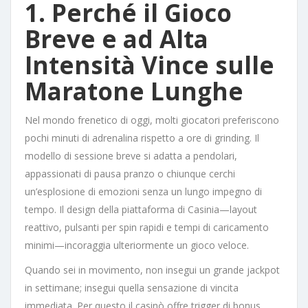
1. Perché il Gioco
Breve e ad Alta
Intensità Vince sulle
Maratone Lunghe
Nel mondo frenetico di oggi, molti giocatori preferiscono
pochi minuti di adrenalina rispetto a ore di grinding. Il
modello di sessione breve si adatta a pendolari,
appassionati di pausa pranzo o chiunque cerchi
un’esplosione di emozioni senza un lungo impegno di
tempo. Il design della piattaforma di Casinia—layout
reattivo, pulsanti per spin rapidi e tempi di caricamento
minimi—incoraggia ulteriormente un gioco veloce.
Quando sei in movimento, non insegui un grande jackpot
in settimane; insegui quella sensazione di vincita
immediata. Per questo il casinò offre trigger di bonus