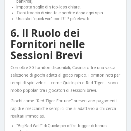
bankroll).
Imposta soglie di stop-loss chiare.
Tieni traccia di vincite e perdite dopo ogni spin.
Usa slot “quick win” con RTP più elevati.
6. Il Ruolo dei
Fornitori nelle
Sessioni Brevi
Con oltre 80 fornitori disponibili, Casinia offre una vasta
selezione di giochi adatti al gioco rapido. Fornitori noti per
tempi di spin veloci—come Quickspin e Red Tiger—sono
molto popolari tra i giocatori di sessioni brevi.
Giochi come “Red Tiger Fortune” presentano pagamenti
rapidi e meccaniche semplici che si adattano a chi cerca
risultati immediati.
“Big Bad Wolf” di Quickspin offre trigger di bonus