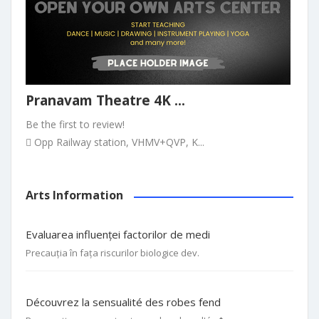
Pranavam Theatre 4K ...
Be the first to review!
Opp Railway station, VHMV+QVP, K...
Arts Information
Evaluarea influenței factorilor de medi
Precauția în fața riscurilor biologice dev.
Découvrez la sensualité des robes fend