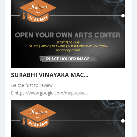
SURABHI VINAYAKA MAC...
Be the first to review!
https://www.google.com/maps/plac...