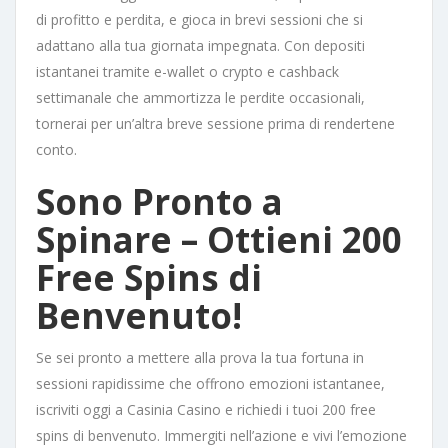
di profitto e perdita, e gioca in brevi sessioni che si
adattano alla tua giornata impegnata. Con depositi
istantanei tramite e-wallet o crypto e cashback
settimanale che ammortizza le perdite occasionali,
tornerai per un’altra breve sessione prima di rendertene
conto.
Sono Pronto a
Spinare – Ottieni 200
Free Spins di
Benvenuto!
Se sei pronto a mettere alla prova la tua fortuna in
sessioni rapidissime che offrono emozioni istantanee,
iscriviti oggi a Casinia Casino e richiedi i tuoi 200 free
spins di benvenuto. Immergiti nell’azione e vivi l’emozione