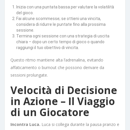
Inizia con una puntata bassa per valutare la volatilità
del gioco.
Fai alcune scommesse; se ottieni una vincita,
considera di ridurre le puntate fino alla prossima
sessione.
Termina ogni sessione con una strategia di uscita
chiara – dopo un certo tempo di gioco o quando
raggiungi il tuo obiettivo di vincita.
Questo ritmo mantiene alta l’adrenalina, evitando
affaticamento o burnout che possono derivare da
sessioni prolungate.
Velocità di Decisione
in Azione – Il Viaggio
di un Giocatore
Incontra Luca.
Luca si collega durante la pausa pranzo e