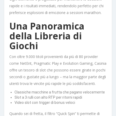
rapide e i risultati immediati, rendendolo perfetto per chi
preferisce esplosioni di emozione a sessioni marathon.
Una Panoramica
della Libreria di
Giochi
Con oltre 9.000 titoli provenienti da più di 80 provider
come NetEnt, Pragmatic Play e Evolution Gaming, Casinia
offre un tesoro di slot che possono essere girate in pochi
secondi o gustate più a lungo – ma la maggior parte degli
utenti trova le vincite più rapide le più soddisfacenti.
Classiche macchine a frutta che pagano velocemente
Slot a 3 rulli con alto RTP per ritorni rapidi
Video slot con trigger di bonus veloci
Quando sei di fretta, il filtro “Quick Spin” ti permette di