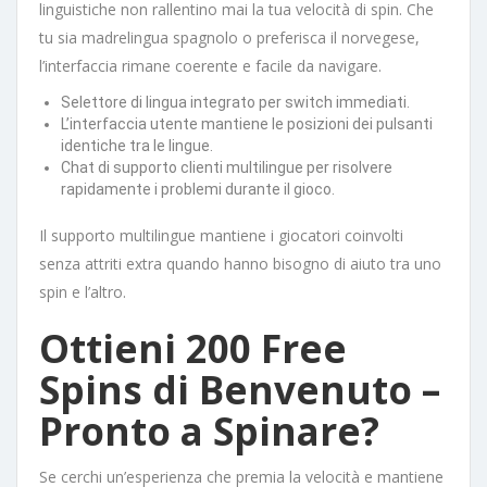
linguistiche non rallentino mai la tua velocità di spin. Che
tu sia madrelingua spagnolo o preferisca il norvegese,
l’interfaccia rimane coerente e facile da navigare.
Selettore di lingua integrato per switch immediati.
L’interfaccia utente mantiene le posizioni dei pulsanti
identiche tra le lingue.
Chat di supporto clienti multilingue per risolvere
rapidamente i problemi durante il gioco.
Il supporto multilingue mantiene i giocatori coinvolti
senza attriti extra quando hanno bisogno di aiuto tra uno
spin e l’altro.
Ottieni 200 Free
Spins di Benvenuto –
Pronto a Spinare?
Se cerchi un’esperienza che premia la velocità e mantiene