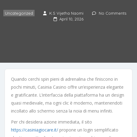
Uncategorized
K.S Vijetha Naomi
No Comments
April 10, 2026
Quando cerchi spin pieni di adrenalina che finiscono in
pochi minuti, Casinia Casino offre un’esperienza elegante
e gratificante. L’interfaccia della piattaforma ha un design
quasi medievale, ma ogni clic è moderno, mantenendoti
incollato allo schermo senza la noia di menu infiniti.
Per chi desidera azione immediata, il sito
https://casiniagiocare.it/
propone un login semplificato