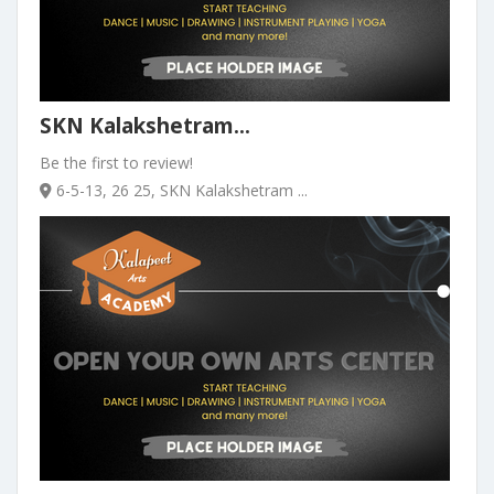
SKN Kalakshetram...
Be the first to review!
6-5-13, 26 25, SKN Kalakshetram ...