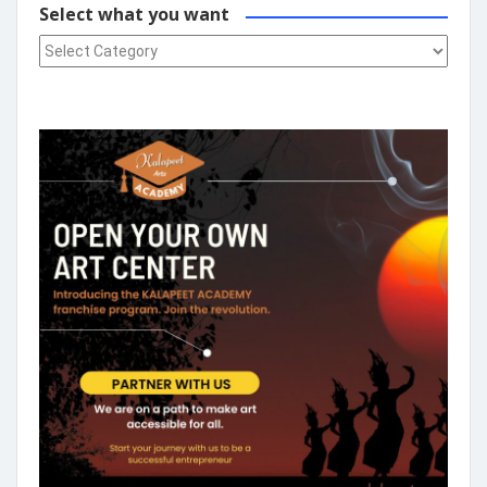
Select what you want
Select what you want