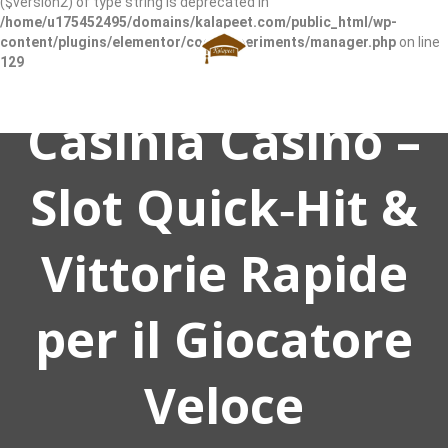
($version2) of type string is deprecated in
/home/u175452495/domains/kalapeet.com/public_html/wp-
content/plugins/elementor/core/experiments/manager.php
on line
129
Casinia Casino –
Slot Quick‑Hit &
Vittorie Rapide
per il Giocatore
Veloce