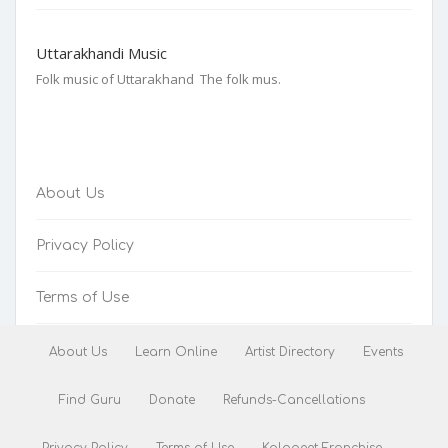
Uttarakhandi Music
Folk music of Uttarakhand The folk mus.
About Us
Privacy Policy
Terms of Use
Refunds-Cancellations
About Us
Learn Online
Artist Directory
Events
Find Guru
Donate
Refunds-Cancellations