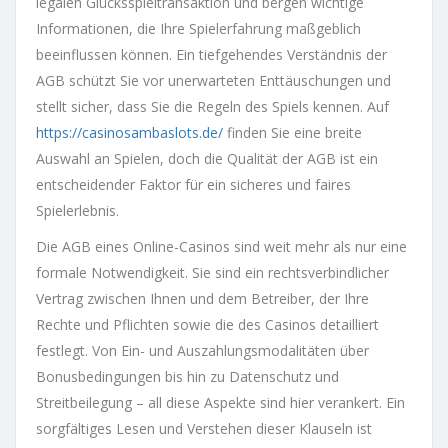
legalen Glücksspieltransaktion und bergen wichtige
Informationen, die Ihre Spielerfahrung maßgeblich
beeinflussen können. Ein tiefgehendes Verständnis der
AGB schützt Sie vor unerwarteten Enttäuschungen und
stellt sicher, dass Sie die Regeln des Spiels kennen. Auf
https://casinosambaslots.de/
finden Sie eine breite
Auswahl an Spielen, doch die Qualität der AGB ist ein
entscheidender Faktor für ein sicheres und faires
Spielerlebnis.
Die AGB eines Online-Casinos sind weit mehr als nur eine
formale Notwendigkeit. Sie sind ein rechtsverbindlicher
Vertrag zwischen Ihnen und dem Betreiber, der Ihre
Rechte und Pflichten sowie die des Casinos detailliert
festlegt. Von Ein- und Auszahlungsmodalitäten über
Bonusbedingungen bis hin zu Datenschutz und
Streitbeilegung – all diese Aspekte sind hier verankert. Ein
sorgfältiges Lesen und Verstehen dieser Klauseln ist