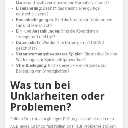
klaren und leicht verständlichen Sprache verfasst?
Lizenzierung:
Besitzt das Casino eine gültige
deutsche Lizenz?
Bonusbedingungen:
Sind die Umsatzanforderungen
fair und realistisch?
Ein- und Auszahlungen:
Sind die Konditionen
transparent und fair?
Datenschutz:
Werden Ihre Daten gemäß DSGVO
geschützt?
Verantwortungsbewusstes Spielen:
Bietet das Casino
Werkzeuge zur Spielsuchtprävention?
Streitbeilegung:
Gibt es einen klaren Prozess zur
Beilegung von Streitigkeiten?
Was tun bei
Unklarheiten oder
Problemen?
Sollten Sie trotz sorgfältiger Prüfung Unklarheiten in den
AGB eines Casinos feststellen oder auf Probleme stoßen,