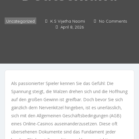
Uncategorized
K.S Vijetha Naomi
No Comments
April 8, 2026
Als passionierter Spieler kennen Sie das Gefühl: Die
Spannung steigt, die Walzen drehen sich und die Hoffnung
auf den großen Gewinn ist greifbar. Doch bevor Sie sich
gänzlich dem Nervenkitzel hingeben, ist es unerlässlich,
sich mit den Allgemeinen Geschäftsbedingungen (AGB)
eines Online-Casinos auseinanderzusetzen. Diese oft
übersehenen Dokumente sind das Fundament jeder