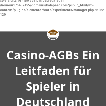
($version2) of type string is deprecated in
/home/u175452495/domains/kalapeet.com/public_html/wp-
content/plugins/elementor/core/experiments/manager.php
on line
129
Casino-AGBs Ein
Leitfaden für
Spieler in
Deutschland