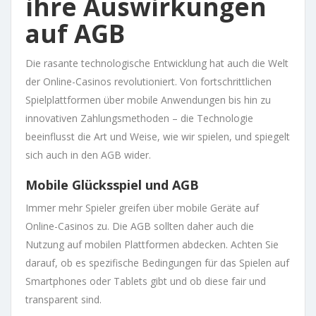
ihre Auswirkungen
auf AGB
Die rasante technologische Entwicklung hat auch die Welt
der Online-Casinos revolutioniert. Von fortschrittlichen
Spielplattformen über mobile Anwendungen bis hin zu
innovativen Zahlungsmethoden – die Technologie
beeinflusst die Art und Weise, wie wir spielen, und spiegelt
sich auch in den AGB wider.
Mobile Glücksspiel und AGB
Immer mehr Spieler greifen über mobile Geräte auf
Online-Casinos zu. Die AGB sollten daher auch die
Nutzung auf mobilen Plattformen abdecken. Achten Sie
darauf, ob es spezifische Bedingungen für das Spielen auf
Smartphones oder Tablets gibt und ob diese fair und
transparent sind.