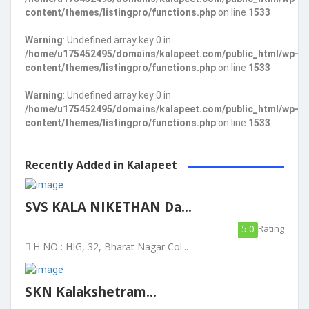
content/themes/listingpro/functions.php
on line
1533
Warning
: Undefined array key 0 in
/home/u175452495/domains/kalapeet.com/public_html/wp-
content/themes/listingpro/functions.php
on line
1533
Warning
: Undefined array key 0 in
/home/u175452495/domains/kalapeet.com/public_html/wp-
content/themes/listingpro/functions.php
on line
1533
Recently Added in Kalapeet
SVS KALA NIKETHAN Da...
5.0
Rating
H NO : HIG, 32, Bharat Nagar Col...
SKN Kalakshetram...