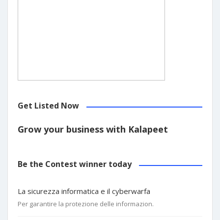
Get Listed Now
Grow your business with Kalapeet
Be the Contest winner today
La sicurezza informatica e il cyberwarfa
Per garantire la protezione delle informazion.