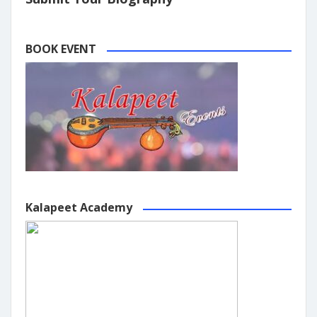
BOOK EVENT
Kalapeet Academy