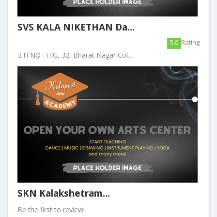
SVS KALA NIKETHAN Da...
5.0
Rating
H NO : HIG, 32, Bharat Nagar Col...
SKN Kalakshetram...
Be the first to review!