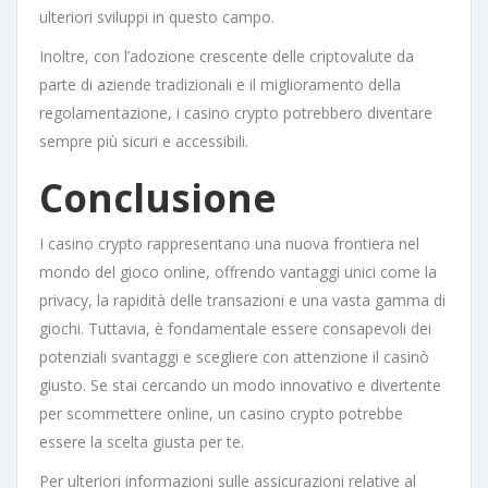
ulteriori sviluppi in questo campo.
Inoltre, con l’adozione crescente delle criptovalute da
parte di aziende tradizionali e il miglioramento della
regolamentazione, i casino crypto potrebbero diventare
sempre più sicuri e accessibili.
Conclusione
I casino crypto rappresentano una nuova frontiera nel
mondo del gioco online, offrendo vantaggi unici come la
privacy, la rapidità delle transazioni e una vasta gamma di
giochi. Tuttavia, è fondamentale essere consapevoli dei
potenziali svantaggi e scegliere con attenzione il casinò
giusto. Se stai cercando un modo innovativo e divertente
per scommettere online, un casino crypto potrebbe
essere la scelta giusta per te.
Per ulteriori informazioni sulle assicurazioni relative al