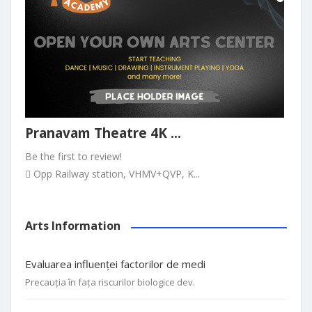
Pranavam Theatre 4K ...
Be the first to review!
Opp Railway station, VHMV+QVP, K...
Arts Information
Evaluarea influenței factorilor de medi
Precauția în fața riscurilor biologice dev.