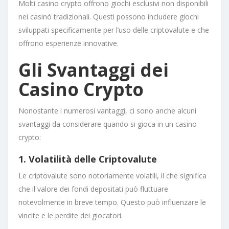
Molti casino crypto offrono giochi esclusivi non disponibili
nei casinò tradizionali. Questi possono includere giochi
sviluppati specificamente per l’uso delle criptovalute e che
offrono esperienze innovative.
Gli Svantaggi dei
Casino Crypto
Nonostante i numerosi vantaggi, ci sono anche alcuni
svantaggi da considerare quando si gioca in un casino
crypto:
1. Volatilità delle Criptovalute
Le criptovalute sono notoriamente volatili, il che significa
che il valore dei fondi depositati può fluttuare
notevolmente in breve tempo. Questo può influenzare le
vincite e le perdite dei giocatori.