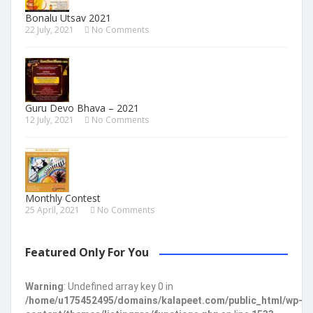
Bonalu Utsav 2021
22 July, 2021
No Comments
Guru Devo Bhava – 2021
12 July, 2021
No Comments
Monthly Contest
25 April, 2021
No Comments
Featured Only For You
Warning
: Undefined array key 0 in
/home/u175452495/domains/kalapeet.com/public_html/wp-