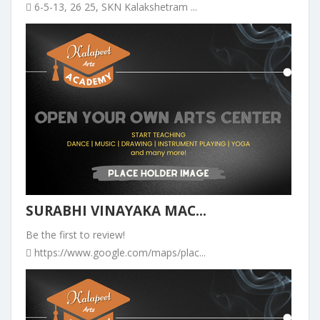
6-5-13, 26 25, SKN Kalakshetram ...
SURABHI VINAYAKA MAC...
Be the first to review!
https://www.google.com/maps/plac...