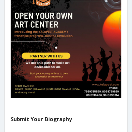
Submit Your Biography