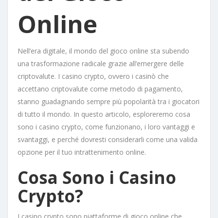
Online
Nell’era digitale, il mondo del gioco online sta subendo
una trasformazione radicale grazie all’emergere delle
criptovalute. I casino crypto, ovvero i casinò che
accettano criptovalute come metodo di pagamento,
stanno guadagnando sempre più popolarità tra i giocatori
di tutto il mondo. In questo articolo, esploreremo cosa
sono i casino crypto, come funzionano, i loro vantaggi e
svantaggi, e perché dovresti considerarli come una valida
opzione per il tuo intrattenimento online.
Cosa Sono i Casino
Crypto?
I casino crypto sono piattaforme di gioco online che