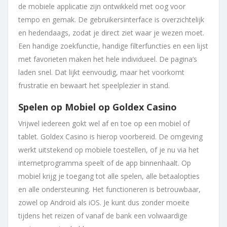
de mobiele applicatie zijn ontwikkeld met oog voor
tempo en gemak. De gebruikersinterface is overzichtelijk
en hedendaags, zodat je direct ziet waar je wezen moet.
Een handige zoekfunctie, handige filterfuncties en een lijst
met favorieten maken het hele individueel. De pagina’s
laden snel. Dat lijkt eenvoudig, maar het voorkomt
frustratie en bewaart het speelplezier in stand.
Spelen op Mobiel op Goldex Casino
Vrijwel iedereen gokt wel af en toe op een mobiel of
tablet. Goldex Casino is hierop voorbereid. De omgeving
werkt uitstekend op mobiele toestellen, of je nu via het
internetprogramma speelt of de app binnenhaalt. Op
mobiel krijg je toegang tot alle spelen, alle betaalopties
en alle ondersteuning. Het functioneren is betrouwbaar,
zowel op Android als iOS. Je kunt dus zonder moeite
tijdens het reizen of vanaf de bank een volwaardige