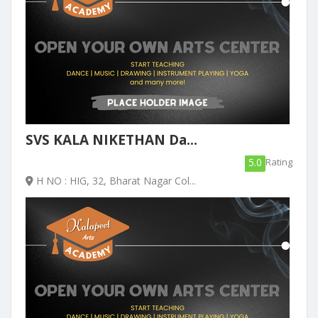
SVS KALA NIKETHAN Da...
5.0
Rating
H NO : HIG, 32, Bharat Nagar Col...