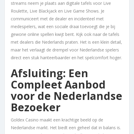
streams neem je plaats aan digitale tafels voor Live
Roulette, Live Blackjack en Live Game Shows. Je
communiceert met de dealer en incidenteel met
medespelers, wat een sociale draai toevoegt die je bij
gewone online spellen kwijt bent. Kijk ook naar de tafels
met dealers die Nederlands praten. Het is een klein detail,
maar het verlaagt de drempel voor Nederlandse spelers
direct een stuk hanteerbaarder en het spelcomfort hoger.
Afsluiting: Een
Compleet Aanbod
voor de Nederlandse
Bezoeker
Goldex Casino maakt een krachtige beeld op de
Nederlandse markt. Het biedt een geheel dat in balans is.