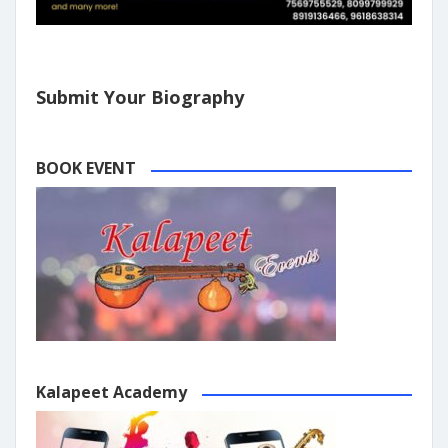
Submit Your Biography
BOOK EVENT
Kalapeet Academy