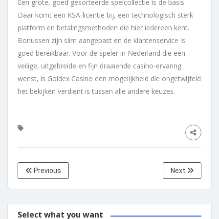
Een grote, goed gesorteerde spelcollectie is de basis.
Daar komt een KSA-licentie bij, een technologisch sterk
platform en betalingsmethoden die hier iedereen kent.
Bonussen zijn slim aangepast en de klantenservice is
goed bereikbaar. Voor de speler in Nederland die een
veilige, uitgebreide en fijn draaiende casino-ervaring
wenst, is Goldex Casino een mogelijkheid die ongetwijfeld
het bekijken verdient is tussen alle andere keuzes.
Previous
Next
Select what you want