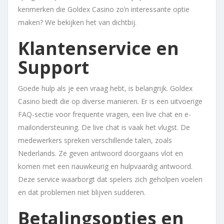
kenmerken die Goldex Casino zo’n interessante optie
maken? We bekijken het van dichtbij.
Klantenservice en
Support
Goede hulp als je een vraag hebt, is belangrijk. Goldex
Casino biedt die op diverse manieren. Er is een uitvoerige
FAQ-sectie voor frequente vragen, een live chat en e-
mailondersteuning. De live chat is vaak het vlugst. De
medewerkers spreken verschillende talen, zoals
Nederlands. Ze geven antwoord doorgaans vlot en
komen met een nauwkeurig en hulpvaardig antwoord.
Deze service waarborgt dat spelers zich geholpen voelen
en dat problemen niet blijven sudderen.
Betalingsopties en