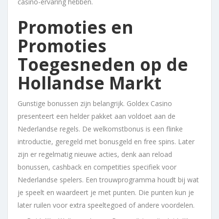
casino-ervaring hebben.
Promoties en
Promoties
Toegesneden op de
Hollandse Markt
Gunstige bonussen zijn belangrijk. Goldex Casino
presenteert een helder pakket aan voldoet aan de
Nederlandse regels. De welkomstbonus is een flinke
introductie, geregeld met bonusgeld en free spins. Later
zijn er regelmatig nieuwe acties, denk aan reload
bonussen, cashback en competities specifiek voor
Nederlandse spelers. Een trouwprogramma houdt bij wat
je speelt en waardeert je met punten. Die punten kun je
later ruilen voor extra speeltegoed of andere voordelen.