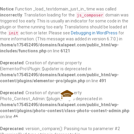
Notice
: Function _load_textdomain_just_in_time was called
incorrectly
. Translation loading for the
domain was
js_composer
triggered too early. This is usually an indicator for some code in the
plugin or theme running too early. Translations should be loaded at
the
action or later. Please see
Debugging in WordPress
for
init
more information. (This message was added in version 6.7.0.) in
/home/u175452495/domains/kalapeet.com/public_html/wp-
includes/functions.php
on line
6121
Deprecated
: Creation of dynamic property
ElementorPro\Plugin::$updater is deprecated in
/home/u175452495/domains/kalapeet.com/public_html/wp-
content/plugins/elementor-pro/plugin.php
on line
491
Deprecated
: Creation of dynamic property
Photo_Contest_Admin::$plugin_slug is deprecated in
/home/u175452495/domains/kalapeet.com/public_html/wp-
content/plugins/photo-contest/class-photo-contest-admin.php
Goldex Casino –
on line
46
Deprecated
: version_compare(): Passing null to parameter #2