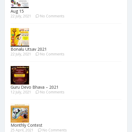
Aug 15
22 July, 2021
No Comments
Bonalu Utsav 2021
22 July, 2021
No Comments
Guru Devo Bhava – 2021
12 July, 2021
No Comments
Monthly Contest
25 April, 2021
No Comments