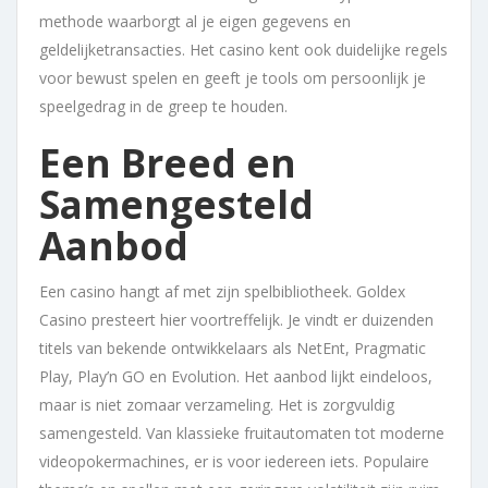
methode waarborgt al je eigen gegevens en
geldelijketransacties. Het casino kent ook duidelijke regels
voor bewust spelen en geeft je tools om persoonlijk je
speelgedrag in de greep te houden.
Een Breed en
Samengesteld
Aanbod
Een casino hangt af met zijn spelbibliotheek. Goldex
Casino presteert hier voortreffelijk. Je vindt er duizenden
titels van bekende ontwikkelaars als NetEnt, Pragmatic
Play, Play’n GO en Evolution. Het aanbod lijkt eindeloos,
maar is niet zomaar verzameling. Het is zorgvuldig
samengesteld. Van klassieke fruitautomaten tot moderne
videopokermachines, er is voor iedereen iets. Populaire