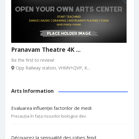
Pranavam Theatre 4K ...
Be the first to review!
Opp Railway station, VHMV+QVP, K...
Arts Information
Evaluarea influenței factorilor de medi
Precauția în fața riscurilor biologice dev.
Découvrez la sensualité des robes fend