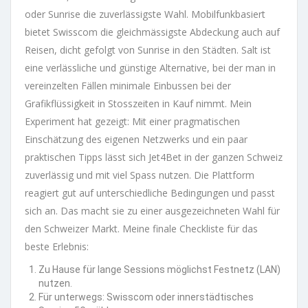
oder Sunrise die zuverlässigste Wahl. Mobilfunkbasiert
bietet Swisscom die gleichmässigste Abdeckung auch auf
Reisen, dicht gefolgt von Sunrise in den Städten. Salt ist
eine verlässliche und günstige Alternative, bei der man in
vereinzelten Fällen minimale Einbussen bei der
Grafikflüssigkeit in Stosszeiten in Kauf nimmt. Mein
Experiment hat gezeigt: Mit einer pragmatischen
Einschätzung des eigenen Netzwerks und ein paar
praktischen Tipps lässt sich Jet4Bet in der ganzen Schweiz
zuverlässig und mit viel Spass nutzen. Die Plattform
reagiert gut auf unterschiedliche Bedingungen und passt
sich an. Das macht sie zu einer ausgezeichneten Wahl für
den Schweizer Markt. Meine finale Checkliste für das
beste Erlebnis:
Zu Hause für lange Sessions möglichst Festnetz (LAN)
nutzen.
Für unterwegs: Swisscom oder innerstädtisches