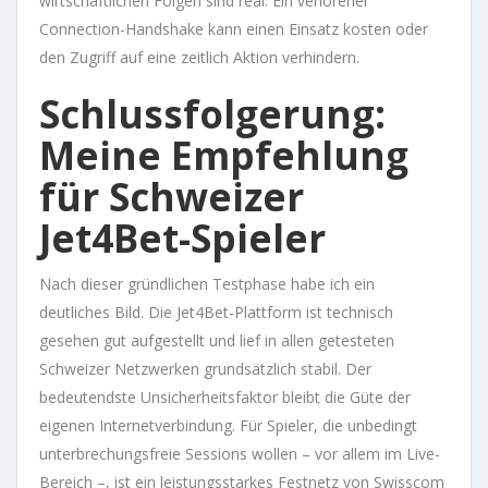
wirtschaftlichen Folgen sind real: Ein verlorener
Connection-Handshake kann einen Einsatz kosten oder
den Zugriff auf eine zeitlich Aktion verhindern.
Schlussfolgerung:
Meine Empfehlung
für Schweizer
Jet4Bet-Spieler
Nach dieser gründlichen Testphase habe ich ein
deutliches Bild. Die Jet4Bet-Plattform ist technisch
gesehen gut aufgestellt und lief in allen getesteten
Schweizer Netzwerken grundsätzlich stabil. Der
bedeutendste Unsicherheitsfaktor bleibt die Güte der
eigenen Internetverbindung. Für Spieler, die unbedingt
unterbrechungsfreie Sessions wollen – vor allem im Live-
Bereich –, ist ein leistungsstarkes Festnetz von Swisscom