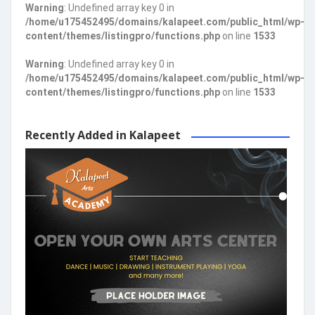
Warning
: Undefined array key 0 in
/home/u175452495/domains/kalapeet.com/public_html/wp-
content/themes/listingpro/functions.php
on line
1533
Warning
: Undefined array key 0 in
/home/u175452495/domains/kalapeet.com/public_html/wp-
content/themes/listingpro/functions.php
on line
1533
Recently Added in Kalapeet