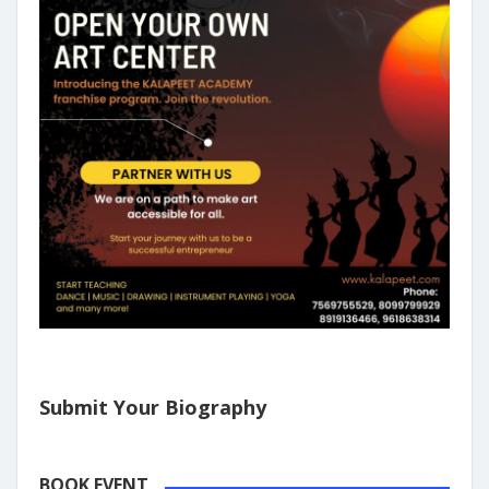
Submit Your Biography
BOOK EVENT