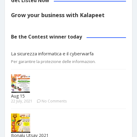
Get Listed Now
Grow your business with Kalapeet
Be the Contest winner today
La sicurezza informatica e il cyberwarfa
Per garantire la protezione delle informazion.
Aug 15
22 July, 2021
No Comments
Bonalu Utsav 2021