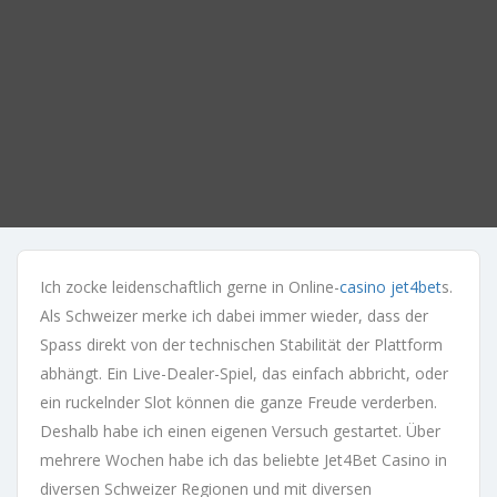
Ich zocke leidenschaftlich gerne in Online-
casino jet4bet
s.
Als Schweizer merke ich dabei immer wieder, dass der
Spass direkt von der technischen Stabilität der Plattform
abhängt. Ein Live-Dealer-Spiel, das einfach abbricht, oder
ein ruckelnder Slot können die ganze Freude verderben.
Deshalb habe ich einen eigenen Versuch gestartet. Über
mehrere Wochen habe ich das beliebte Jet4Bet Casino in
diversen Schweizer Regionen und mit diversen