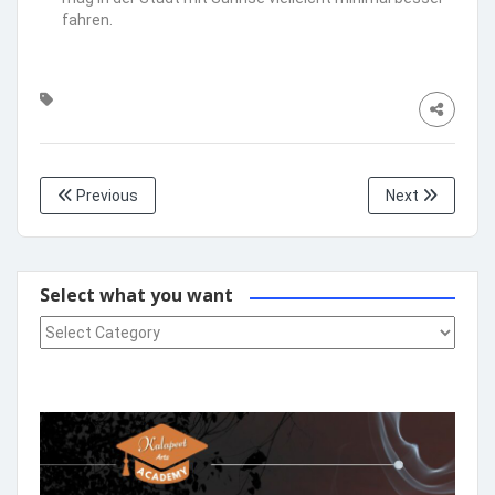
fahren.
Previous
Next
Select what you want
Select what you want