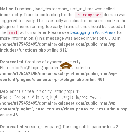
Notice
: Function _load_textdomain_just_in_time was called
incorrectly
. Translation loading for the
domain was
js_composer
triggered too early. This is usually an indicator for some code in the
plugin or theme running too early. Translations should be loaded at
the
action or later. Please see
Debugging in WordPress
for
init
more information. (This message was added in version 6.7.0.) in
/home/u175452495/domains/kalapeet.com/public_html/wp-
includes/functions.php
on line
6121
Deprecated
: Creation of dynamic property
ElementorPro\Plugin::$updater is deprecated in
/home/u175452495/domains/kalapeet.com/public_html/wp-
content/plugins/elementor-pro/plugin.php
on line
491
Ich habe Jet4Bet
Deprecated
: Creation of dynamic property
Photo_Contest_Admin::$plugin_slug is deprecated in
/home/u175452495/domains/kalapeet.com/public_html/wp-
Casino mit
content/plugins/photo-contest/class-photo-contest-admin.php
on line
46
Deprecated
: version_compare(): Passing null to parameter #2