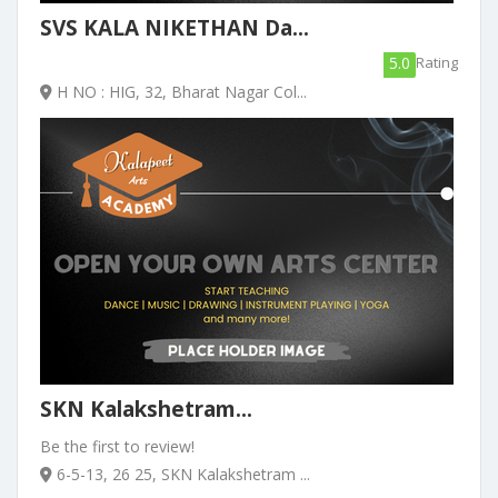
SVS KALA NIKETHAN Da...
5.0
Rating
H NO : HIG, 32, Bharat Nagar Col...
SKN Kalakshetram...
Be the first to review!
6-5-13, 26 25, SKN Kalakshetram ...