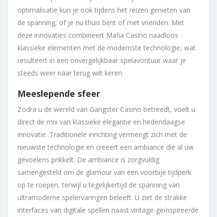
optimalisatie kun je ook tijdens het reizen genieten van
de spanning, of je nu thuis bent of met vrienden. Met
deze innovaties combineert Mafia Casino naadloos
klassieke elementen met de modernste technologie, wat
resulteert in een onvergelijkbaar spelavontuur waar je
steeds weer naar terug wilt keren.
Meeslepende sfeer
Zodra u de wereld van Gangster Casino betreedt, voelt u
direct de mix van klassieke elegantie en hedendaagse
innovatie. Traditionele inrichting vermengt zich met de
nieuwste technologie en creëert een ambiance die al uw
gevoelens prikkelt. De ambiance is zorgvuldig
samengesteld om de glamour van een voorbije tijdperk
op te roepen, terwijl u tegelijkertijd de spanning van
ultramoderne spelervaringen beleeft. U ziet de strakke
interfaces van digitale spellen naast vintage-geïnspireerde