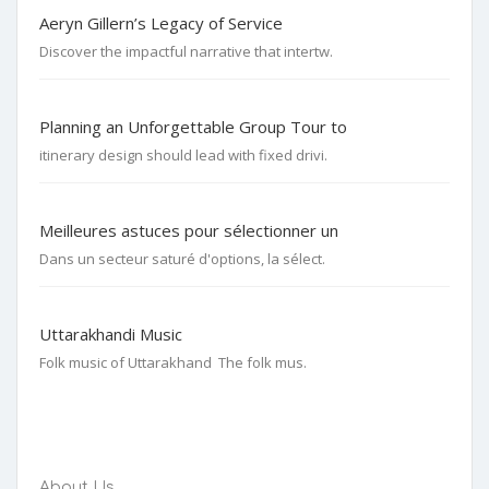
Aeryn Gillern’s Legacy of Service
Discover the impactful narrative that intertw.
Planning an Unforgettable Group Tour to
itinerary design should lead with fixed drivi.
Meilleures astuces pour sélectionner un
Dans un secteur saturé d'options, la sélect.
Uttarakhandi Music
Folk music of Uttarakhand The folk mus.
About Us