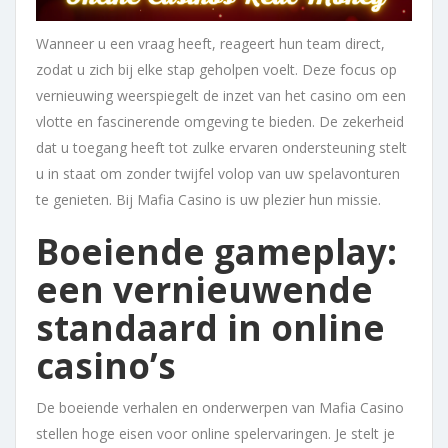
Wanneer u een vraag heeft, reageert hun team direct,
zodat u zich bij elke stap geholpen voelt. Deze focus op
vernieuwing weerspiegelt de inzet van het casino om een
vlotte en fascinerende omgeving te bieden. De zekerheid
dat u toegang heeft tot zulke ervaren ondersteuning stelt
u in staat om zonder twijfel volop van uw spelavonturen
te genieten. Bij Mafia Casino is uw plezier hun missie.
Boeiende gameplay:
een vernieuwende
standaard in online
casino’s
De boeiende verhalen en onderwerpen van Mafia Casino
stellen hoge eisen voor online spelervaringen. Je stelt je