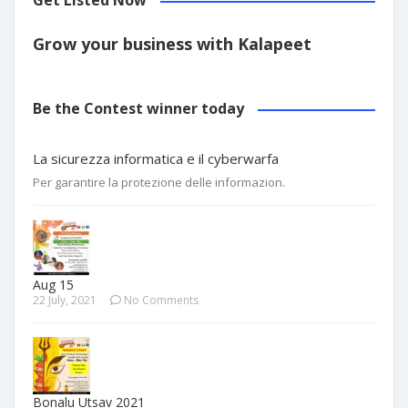
Grow your business with Kalapeet
Be the Contest winner today
La sicurezza informatica e il cyberwarfa
Per garantire la protezione delle informazion.
Aug 15
22 July, 2021
No Comments
Bonalu Utsav 2021