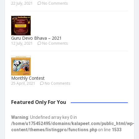
22 July, 2021
No Comments
Guru Devo Bhava – 2021
12 July, 2021
No Comments
Monthly Contest
25 April, 2021
No Comments
Featured Only For You
Warning
: Undefined array key 0 in
/home/u175452495/domains/kalapeet.com/public_html/wp-
content/themes/listingpro/functions.php
on line
1533