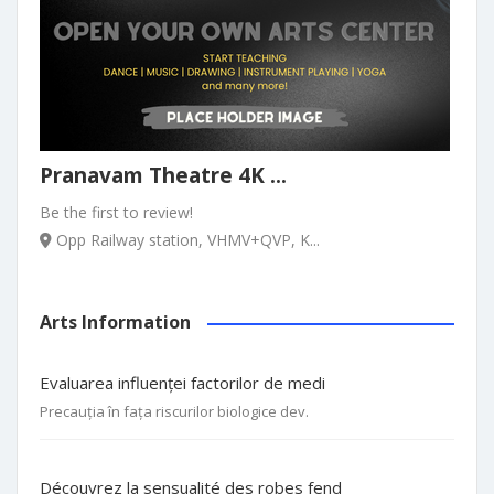
Pranavam Theatre 4K ...
Be the first to review!
Opp Railway station, VHMV+QVP, K...
Arts Information
Evaluarea influenței factorilor de medi
Precauția în fața riscurilor biologice dev.
Découvrez la sensualité des robes fend