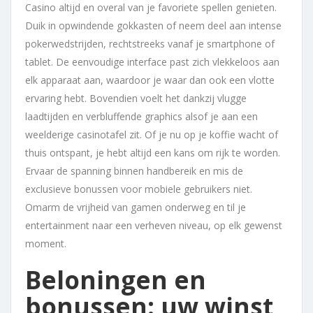
Casino altijd en overal van je favoriete spellen genieten.
Duik in opwindende gokkasten of neem deel aan intense
pokerwedstrijden, rechtstreeks vanaf je smartphone of
tablet. De eenvoudige interface past zich vlekkeloos aan
elk apparaat aan, waardoor je waar dan ook een vlotte
ervaring hebt. Bovendien voelt het dankzij vlugge
laadtijden en verbluffende graphics alsof je aan een
weelderige casinotafel zit. Of je nu op je koffie wacht of
thuis ontspant, je hebt altijd een kans om rijk te worden.
Ervaar de spanning binnen handbereik en mis de
exclusieve bonussen voor mobiele gebruikers niet.
Omarm de vrijheid van gamen onderweg en til je
entertainment naar een verheven niveau, op elk gewenst
moment.
Beloningen en
bonussen: uw winst