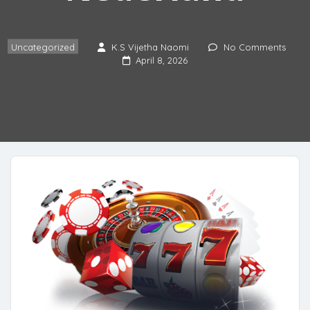
Uncategorized
K.S Vijetha Naomi
No Comments
April 8, 2026