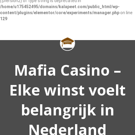
($version2) of type string is deprecated in
/home/u175452495/domains/kalapeet.com/public_html/wp-
content/plugins/elementor/core/experiments/manager.php
on line
129
Mafia Casino –
Elke winst voelt
belangrijk in
Nederland