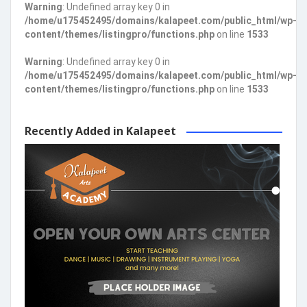
Warning
: Undefined array key 0 in
/home/u175452495/domains/kalapeet.com/public_html/wp-
content/themes/listingpro/functions.php
on line
1533
Warning
: Undefined array key 0 in
/home/u175452495/domains/kalapeet.com/public_html/wp-
content/themes/listingpro/functions.php
on line
1533
Recently Added in Kalapeet