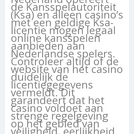
de Kansspelautoriteit
(Ksa) en alleen casino’s
met een geldige Ksa-
licentie mogen legaal
online kansspelen
aanbieden aan
Nederlandse spelers.
Controleer altijd of de
website van het casino
duidelijk de
licentiegegevens
vermeldt. Dit
garandeert dat het
casino voldoet aan
strenge regelgeving
op het gebied van
veiligheid, eerlijkheid