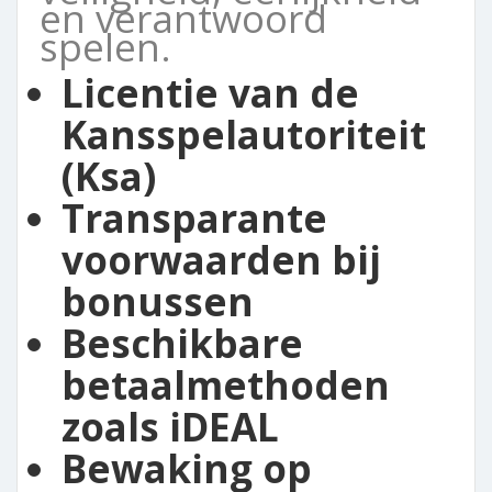
en verantwoord
spelen.
Licentie van de
Kansspelautoriteit
(Ksa)
Transparante
voorwaarden bij
bonussen
Beschikbare
betaalmethoden
zoals iDEAL
Bewaking op