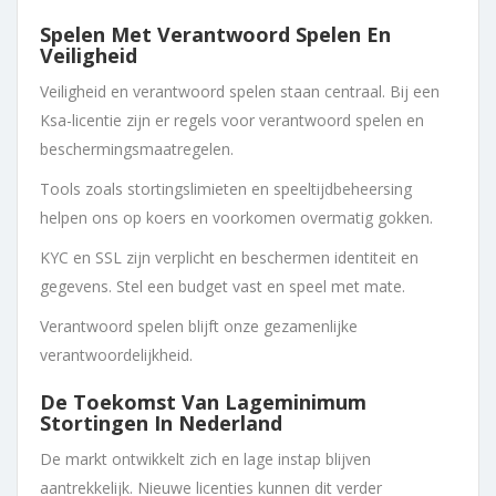
Spelen Met Verantwoord Spelen En
Veiligheid
Veiligheid en verantwoord spelen staan centraal. Bij een
Ksa-licentie zijn er regels voor verantwoord spelen en
beschermingsmaatregelen.
Tools zoals stortingslimieten en speeltijdbeheersing
helpen ons op koers en voorkomen overmatig gokken.
KYC en SSL zijn verplicht en beschermen identiteit en
gegevens. Stel een budget vast en speel met mate.
Verantwoord spelen blijft onze gezamenlijke
verantwoordelijkheid.
De Toekomst Van Lageminimum
Stortingen In Nederland
De markt ontwikkelt zich en lage instap blijven
aantrekkelijk. Nieuwe licenties kunnen dit verder