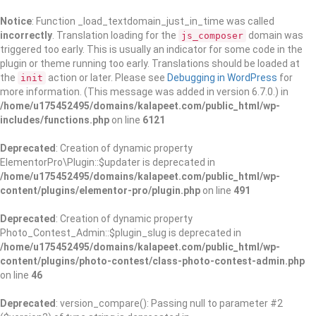
Notice
: Function _load_textdomain_just_in_time was called
incorrectly
. Translation loading for the
domain was
js_composer
triggered too early. This is usually an indicator for some code in the
plugin or theme running too early. Translations should be loaded at
the
action or later. Please see
Debugging in WordPress
for
init
more information. (This message was added in version 6.7.0.) in
/home/u175452495/domains/kalapeet.com/public_html/wp-
includes/functions.php
on line
6121
Deprecated
: Creation of dynamic property
ElementorPro\Plugin::$updater is deprecated in
/home/u175452495/domains/kalapeet.com/public_html/wp-
content/plugins/elementor-pro/plugin.php
on line
491
Deprecated
: Creation of dynamic property
Photo_Contest_Admin::$plugin_slug is deprecated in
/home/u175452495/domains/kalapeet.com/public_html/wp-
content/plugins/photo-contest/class-photo-contest-admin.php
on line
46
Deprecated
: version_compare(): Passing null to parameter #2