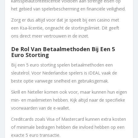
kansspelautoriteitlicentie voldoen aan strenge eisen op
het gebied van spelerbescherming en financiële veiligheid.
Zorg er dus altijd voor dat je speelt bij een casino met
een Ksa-licentie, ongeacht de stortingslimiet. Dit geeft
ons direct meer vertrouwen in de inzet.
De Rol Van Betaalmethoden Bij Een 5
Euro Storting
Bij een 5 euro storting spelen betaalmethoden een
sleutelrol. Voor Nederlandse spelers is iDEAL vaak de
beste optie vanwege snelheid en gebruiksgemak.
Skrill en Neteller komen ook voor, maar kunnen hun eigen
min- en maxlimieten hebben. Kijk altijd naar de specifieke
voorwaarden van de e-wallet.
Creditcards zoals Visa of Mastercard kunnen extra kosten
of minimale bedragen hebben die invloed hebben op een
exacte 5 euro transactie.