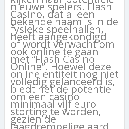
nieuwe spelers. Flash
Casino, dat al een
bekende naam is in de
fysieke speelhallen,
heeft aangekondigd
of wordt verwacht om
ook online te gaan
met “Flash Casino
Online”. Hoewel deze
online entiteit nog niet
volledig gelanceerd is,
biedt het de potentie
om een casino
minimaal vijf euro
storting te worden,
gezien de
laagdrempelige aard