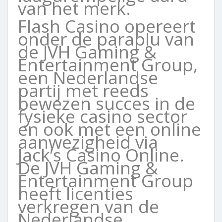
van het merk.
Flash Casino opereert
onder de paraplu van
de JVH Gaming &
Entertainment Group,
een Nederlandse
partij met reeds
bewezen succes in de
fysieke casino sector
en ook met een online
aanwezigheid via
Jack’s Casino Online.
De JVH Gaming &
Entertainment Group
heeft licenties
verkregen van de
Nederlandse