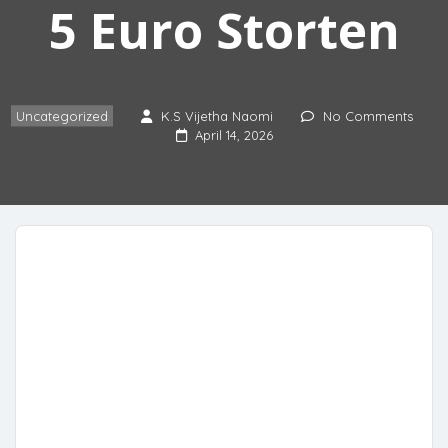
5 Euro Storten
Uncategorized
K.S Vijetha Naomi
No Comments
April 14, 2026