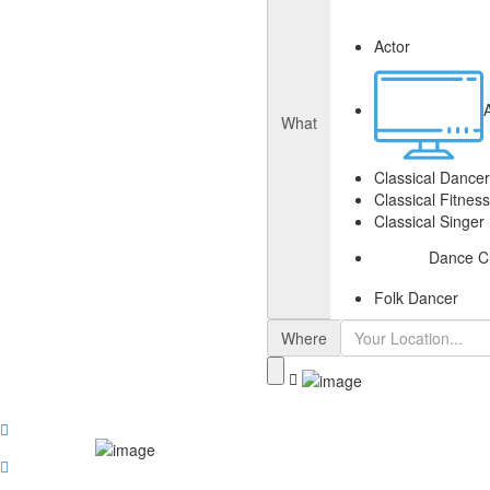
Actor
What
Classical Dancer
Classical Fitnes
Classical Singer
Dance C
Folk Dancer
Where