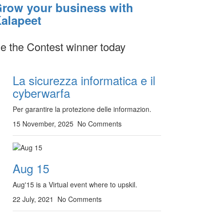
row your business with
alapeet
e the Contest winner today
La sicurezza informatica e il
cyberwarfa
Per garantire la protezione delle informazion.
15 November, 2025
No Comments
Aug 15
Aug'15 is a Virtual event where to upskil.
22 July, 2021
No Comments