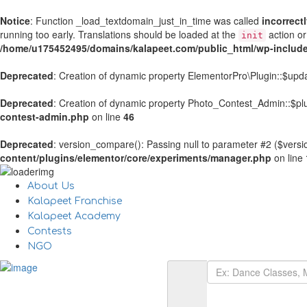
Notice
: Function _load_textdomain_just_in_time was called
incorrect
running too early. Translations should be loaded at the
action or
init
/home/u175452495/domains/kalapeet.com/public_html/wp-include
Deprecated
: Creation of dynamic property ElementorPro\Plugin::$upd
Deprecated
: Creation of dynamic property Photo_Contest_Admin::$plu
contest-admin.php
on line
46
Deprecated
: version_compare(): Passing null to parameter #2 ($versio
content/plugins/elementor/core/experiments/manager.php
on line
About Us
Kalapeet Franchise
Kalapeet Academy
Contests
NGO
Add Listing
Sign In