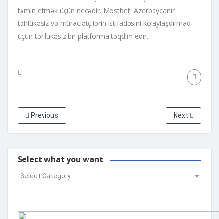
təmin etmək üçün necədir. Mostbet, Azerbaycanın
təhlükəsiz və müraciətçilərin istifadəsini kolaylaşdırmaq
üçün təhlükəsiz bir platforma təqdim edir.
Previous
Next
Select what you want
Select what you want