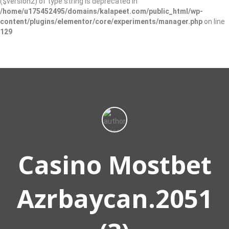
($version2) of type string is deprecated in
/home/u175452495/domains/kalapeet.com/public_html/wp-
content/plugins/elementor/core/experiments/manager.php
on line
129
Casino Mostbet
Azrbaycan.2051