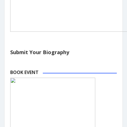
Submit Your Biography
BOOK EVENT