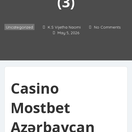
(3)
Uncategorized
K.S Vijetha Naomi
No Comments
May 5, 2026
Casino
Mostbet
Azərbaycan