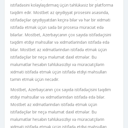
istifadəsini kolaylaşdırmaq üçün təhlükəsiz bir platforma
təqdim edir. Mostbet az qeydiyyat prosesini əsasında,
istifadəçilər qeydiyyatdan keçirə bilər və hər bir xidməti
istifadə etmək üçün sadə bir prosesə müraciət edə
bilərlər. Mostbet, Azerbaycanın çox sayıda istifadəçisini
təqdim etdiyi məhsullar və xidmətlərindən istifadə edə
bilər. Mostbet az xidmətlərindən istifadə etmək üçün
istifadəçilər bir neçə məlumat daxil etmələr. Bu
məlumatlar hesabın təhlükəsizliyi və müraciətçilərin
xidməti istifadə etmək üçün istifadə etdiyi məhsulları
təmin etmək üçün necədir.
Mostbet, Azerbaycanın çox sayıda istifadəçisini təqdim
etdiyi məhsullar və xidmətlərindən istifadə edə bilər.
Mostbet az xidmətlərindən istifadə etmək üçün
istifadəçilər bir neçə məlumat daxil etmələr. Bu
məlumatlar hesabın təhlükəsizliyi və müraciətçilərin
xidməti istifadə etmək üçün istifadə etdiyi məhsulları