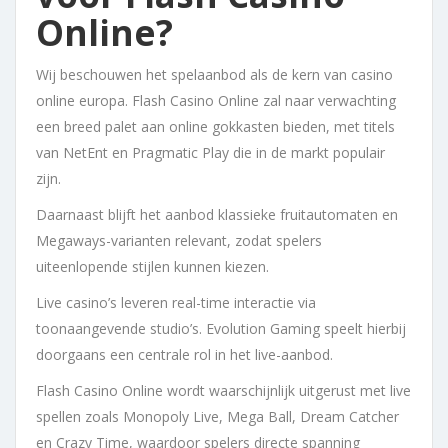
Online?
Wij beschouwen het spelaanbod als de kern van casino
online europa. Flash Casino Online zal naar verwachting
een breed palet aan online gokkasten bieden, met titels
van NetEnt en Pragmatic Play die in de markt populair
zijn.
Daarnaast blijft het aanbod klassieke fruitautomaten en
Megaways-varianten relevant, zodat spelers
uiteenlopende stijlen kunnen kiezen.
Live casino’s leveren real-time interactie via
toonaangevende studio’s. Evolution Gaming speelt hierbij
doorgaans een centrale rol in het live-aanbod.
Flash Casino Online wordt waarschijnlijk uitgerust met live
spellen zoals Monopoly Live, Mega Ball, Dream Catcher
en Crazy Time, waardoor spelers directe spanning