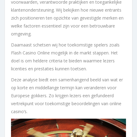
voorwaarden, verantwoorde praktijken en toegankelijke
klantenondersteuning. Wij bekijken hoe nieuwe entrants
zich positioneren ten opzichte van gevestigde merken en
welke factoren essentieel zijn voor een betrouwbare
omgeving.
Daarnaast schetsen wij hoe toekomstige spelers zoals
Flash Casino Online mogelijk in de markt stappen. Het
doel is om heldere criteria te bieden waarmee lezers
licenties en prestaties kunnen toetsen.
Deze analyse biedt een samenhangend beeld van wat er
op korte en middellange termijn kan veranderen voor
Europese gokkers. Zo krijgen lezers een gefundeerd
vertrekpunt voor toekomstige beoordelingen van online
casino’s.