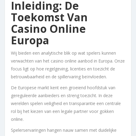
Inleiding: De
Toekomst Van
Casino Online
Europa
Wij bieden een analytische blik op wat spelers kunnen
verwachten van het casino online aanbod in Europa. Onze
focus ligt op hoe regelgeving, licenties en toezicht de
betrouwbaarheid en de spillervaring beïnvloeden.
De Europese markt kent een groeiend hoofdstuk van
gereguleerde aanbieders en streng toezicht. In deze
werelden spelen veiligheid en transparantie een centrale
rol bij het kiezen van een legale partner voor gokken
online.
Spelerservaringen hangen nauw samen met duidelijke