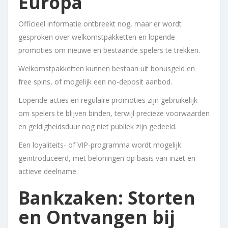
Europa
Officieel informatie ontbreekt nog, maar er wordt
gesproken over welkomstpakketten en lopende
promoties om nieuwe en bestaande spelers te trekken.
Welkomstpakketten kunnen bestaan uit bonusgeld en
free spins, of mogelijk een no-deposit aanbod.
Lopende acties en regulaire promoties zijn gebruikelijk
om spelers te blijven binden, terwijl precieze voorwaarden
en geldigheidsduur nog niet publiek zijn gedeeld.
Een loyaliteits- of VIP-programma wordt mogelijk
geïntroduceerd, met beloningen op basis van inzet en
actieve deelname.
Bankzaken: Storten
en Ontvangen bij