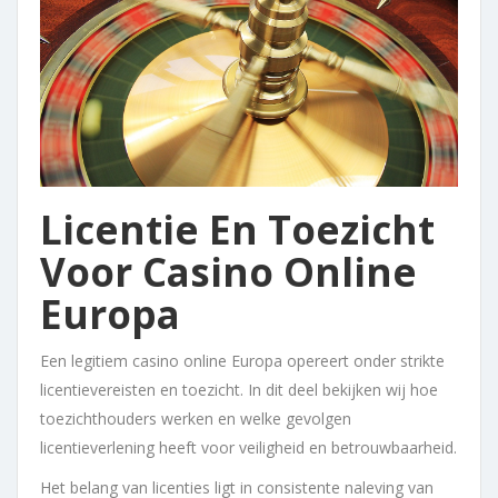
Licentie En Toezicht
Voor Casino Online
Europa
Een legitiem casino online Europa opereert onder strikte
licentievereisten en toezicht. In dit deel bekijken wij hoe
toezichthouders werken en welke gevolgen
licentieverlening heeft voor veiligheid en betrouwbaarheid.
Het belang van licenties ligt in consistente naleving van