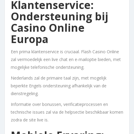
Klantenservice:
Ondersteuning bij
Casino Online
Europa
Een prima klantenservice is cruciaal. Flash Casino Online
zal vermoedelijk een live chat en e-mailoptie bieden, met
mogelijke telefonische ondersteuning.
Nederlands zal de primaire taal zijn, met mogelijk
beperkte Engels ondersteuning afhankelijk van de
dienstregeling.
Informatie over bonussen, verificatieprocessen en
technische issues zal via de helpsectie beschikbaar komen
zodra de site live is.