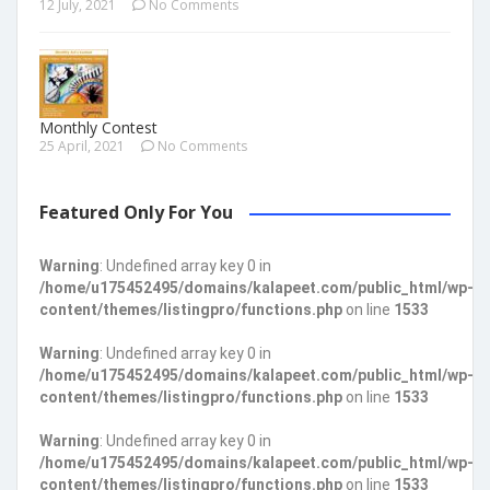
12 July, 2021
No Comments
Monthly Contest
25 April, 2021
No Comments
Featured Only For You
Warning
: Undefined array key 0 in
/home/u175452495/domains/kalapeet.com/public_html/wp-
content/themes/listingpro/functions.php
on line
1533
Warning
: Undefined array key 0 in
/home/u175452495/domains/kalapeet.com/public_html/wp-
content/themes/listingpro/functions.php
on line
1533
Warning
: Undefined array key 0 in
/home/u175452495/domains/kalapeet.com/public_html/wp-
content/themes/listingpro/functions.php
on line
1533