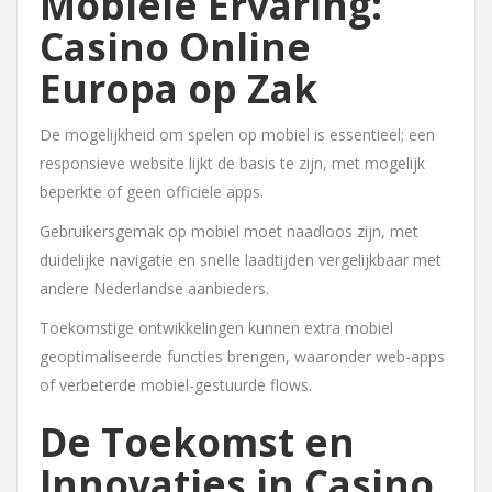
Mobiele Ervaring:
Casino Online
Europa op Zak
De mogelijkheid om spelen op mobiel is essentieel; een
responsieve website lijkt de basis te zijn, met mogelijk
beperkte of geen officiele apps.
Gebruikersgemak op mobiel moet naadloos zijn, met
duidelijke navigatie en snelle laadtijden vergelijkbaar met
andere Nederlandse aanbieders.
Toekomstige ontwikkelingen kunnen extra mobiel
geoptimaliseerde functies brengen, waaronder web-apps
of verbeterde mobiel-gestuurde flows.
De Toekomst en
Innovaties in Casino