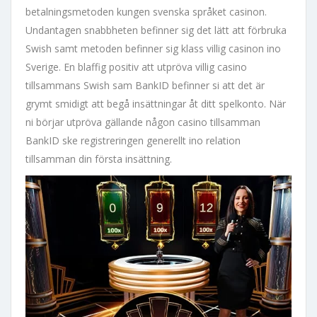
betalningsmetoden kungen svenska språket casinon.
Undantagen snabbheten befinner sig det lätt att förbruka
Swish samt metoden befinner sig klass villig casinon ino
Sverige. En blaffig positiv att utpröva villig casino
tillsammans Swish sam BankID befinner si att det är
grymt smidigt att begå insättningar åt ditt spelkonto. När
ni börjar utpröva gällande någon casino tillsamman
BankID ske registreringen generellt ino relation
tillsamman din första insättning.