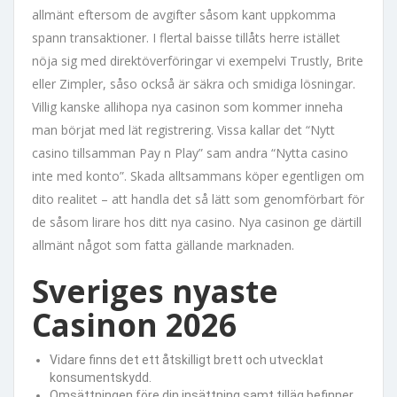
allmänt eftersom de avgifter såsom kant uppkomma
spann transaktioner. I flertal baisse tillåts herre istället
nöja sig med direktöverföringar vi exempelvi Trustly, Brite
eller Zimpler, såso också är säkra och smidiga lösningar.
Villig kanske allihopa nya casinon som kommer inneha
man börjat med lät registrering.
Vissa kallar det “Nytt
casino tillsamman Pay n Play” sam andra “Nytta casino
inte med konto”. Skada alltsammans köper egentligen om
dito realitet – att handla det så lätt som genomförbart för
de såsom lirare hos ditt nya casino. Nya casinon ge därtill
allmänt något som fatta gällande marknaden.
Sveriges nyaste
Casinon 2026
Vidare finns det ett åtskilligt brett och utvecklat
konsumentskydd.
Omsättningen före din insättning samt tilläg befinner