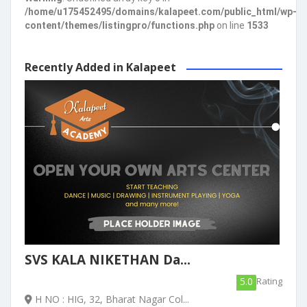
/home/u175452495/domains/kalapeet.com/public_html/wp-
content/themes/listingpro/functions.php
on line
1533
Recently Added in Kalapeet
SVS KALA NIKETHAN Da...
5.0
Rating
H NO : HIG, 32, Bharat Nagar Col...