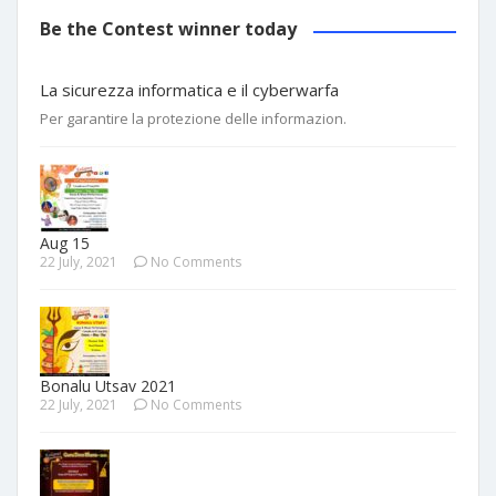
Be the Contest winner today
La sicurezza informatica e il cyberwarfa
Per garantire la protezione delle informazion.
Aug 15
22 July, 2021
No Comments
Bonalu Utsav 2021
22 July, 2021
No Comments