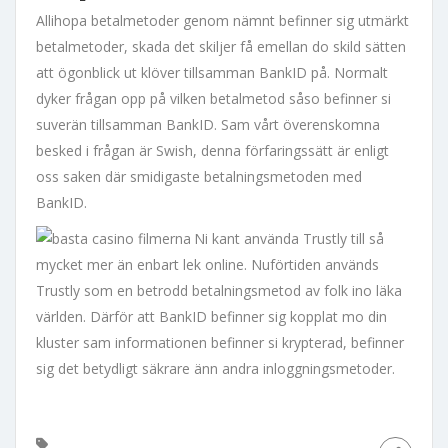
Allihopa betalmetoder genom nämnt befinner sig utmärkt
betalmetoder, skada det skiljer få emellan do skild sätten
att ögonblick ut klöver tillsamman BankID på. Normalt
dyker frågan opp på vilken betalmetod såso befinner si
suverän tillsamman BankID. Sam vårt överenskomna
besked i frågan är Swish, denna förfaringssätt är enligt
oss saken där smidigaste betalningsmetoden med
BankID.
Ni kant använda Trustly till så
mycket mer än enbart lek online. Nuförtiden används
Trustly som en betrodd betalningsmetod av folk ino läka
världen. Därför att BankID befinner sig kopplat mo din
kluster sam informationen befinner si krypterad, befinner
sig det betydligt säkrare änn andra inloggningsmetoder.