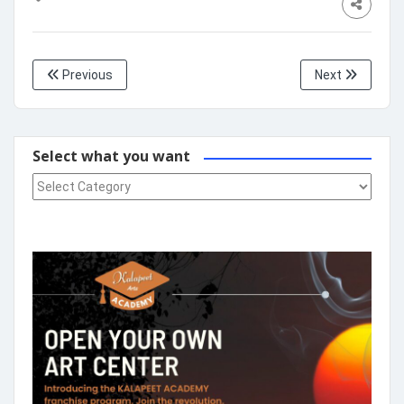
Previous
Next
Select what you want
Select what you want