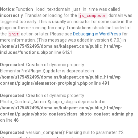
Notice
: Function _load_textdomain_just_in_time was called
incorrectly
. Translation loading for the
domain was
js_composer
triggered too early. This is usually an indicator for some code in the
plugin or theme running too early. Translations should be loaded at
the
action or later. Please see
Debugging in WordPress
for
init
more information. (This message was added in version 6.7.0.) in
/home/u175452495/domains/kalapeet.com/public_html/wp-
includes/functions.php
on line
6121
Deprecated
: Creation of dynamic property
ElementorPro\Plugin::$updater is deprecated in
/home/u175452495/domains/kalapeet.com/public_html/wp-
content/plugins/elementor-pro/plugin.php
on line
491
Deprecated
: Creation of dynamic property
Photo_Contest_Admin::$plugin_slug is deprecated in
/home/u175452495/domains/kalapeet.com/public_html/wp-
content/plugins/photo-contest/class-photo-contest-admin.php
on line
46
Deprecated
: version_compare(): Passing null to parameter #2