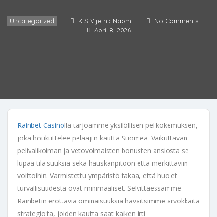
Uncategorized
K.S Vijetha Naomi
No Comments
April 8, 2026
Rainbet Casino
lla tarjoamme yksilöllisen pelikokemuksen,
joka houkuttelee pelaajiin kautta Suomea. Vaikuttavan
pelivalikoiman ja vetovoimaisten bonusten ansiosta se
lupaa tilaisuuksia sekä hauskanpitoon että merkittäviin
voittoihin. Varmistettu ympäristö takaa, että huolet
turvallisuudesta ovat minimaaliset. Selvittäessämme
Rainbetin erottavia ominaisuuksia havaitsimme arvokkaita
strategioita, joiden kautta saat kaiken irti