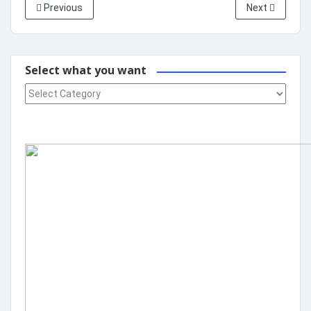
Previous
Next
Select what you want
Select what you want