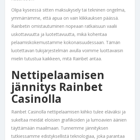
Olipa kyseessä sitten maksukysely tai tekninen ongelma,
ymmärrämme, että apua on vain klikkauksen päässä.
Rainbetin omistautuminen nopeaan ratkaisuun vaalii
uskottavuutta ja luotettavuutta, mikä kohentaa
pelaamiskokemustamme kokonaisuudessaan. Tämän
luotettavan tukijärjestelmän avulla voimme luottavaisin
mielin tutustua kaikkeen, mitä Rainbet antaa.
Nettipelaamisen
jännitys Rainbet
Casinolla
Rainbet Casinolla nettipelaamisen kiihko tulee eläväksi ja
sukeltaa meidät eloisien grafiikoiden ja lumoavien äänien
täyttämään maailmaan. Tunnemme jännityksen
tutkiessamme edistyksellistä teknologiaa, joka parantaa