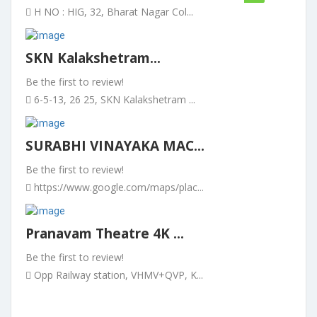
H NO : HIG, 32, Bharat Nagar Col...
SKN Kalakshetram...
Be the first to review!
6-5-13, 26 25, SKN Kalakshetram ...
SURABHI VINAYAKA MAC...
Be the first to review!
https://www.google.com/maps/plac...
Pranavam Theatre 4K ...
Be the first to review!
Opp Railway station, VHMV+QVP, K...