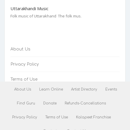
Uttarakhandi Music
Folk music of Uttarakhand The folk mus.
About Us
Privacy Policy
Terms of Use
About Us
Learn Online
Artist Directory
Events
Refunds-Cancellations
Find Guru
Donate
Refunds-Cancellations
Privacy Policy
Terms of Use
Kalapeet Franchise