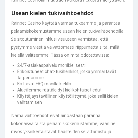
Usean kielen tukivaihtoehdot
Rainbet Casino käyttää varmaa tukeamme ja parantaa
pelaamiskokemustamme usean kielen tukivaihtoehdoilla.
Se sitoutuminen inklusiivisuuteen varmistaa, että
pystymme viestiä vaivattomasti riippumatta siitä, millä
kielellä valitsemme. Tässä on mitä odotettavissa:
24/7-asiakaspalvelu monikielisesti
Erikoistuneet chat-tukihenkilöt, jotka ymmärtävät
tarpeitamme
Kattavat FAQ monilla kielillä
Alueillemme räätälöidyt kielikohtaiset edut
Käyttäjäystävällinen käyttöliittymä, joka sallii kielen
vaihtamisen
Nämä vaihtoehdot eivät ainoastaan paranna
kokonaisvaltaista pelaamiskokemustamme, vaan ne
myös yksinkertaistavat haasteiden selvittämistä ja