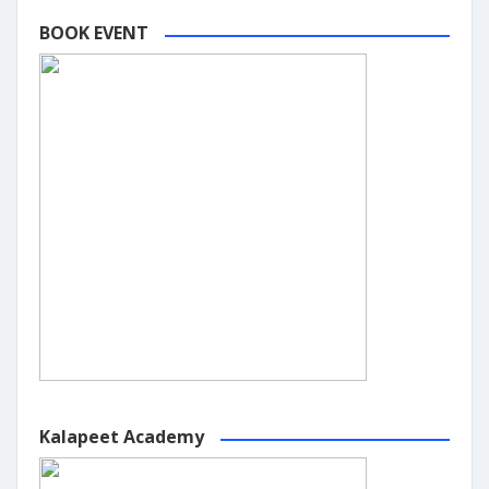
BOOK EVENT
Kalapeet Academy