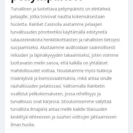
Turvallinen ja luotettava peliympäristö on elintärkeä
pelaajille, jotka toivovat nauttia kokemuksestaan
huoletta. Rainbet Casinolla asetamme pelaajien
turvallisuuden prioriteetiksi käyttämällä edistyneitä
salaustekniikoita henkilökohtaisten ja rahallisten tietojesi
suojaamiseksi. Alustaamme auditoidaan säännöllisesti
reiluuden ja läpinäkyvyyden takaamiseksi, joten voimme
luottavaisin mielin sanoa, että kaikilla on yhtäläiset
mahdollisuudet voittaa. Noudatamme myös tiukkoja
määräyksiä ja lisenssivaatimuksia, mikä antaa sinulle
rauhallisuuden pelatessasi. Valitsemalla Rainbetin
osallistut pelikokemukseen, jossa rehellisyys ja
turvallisuus ovat kärjessä. Sitoutumisemme säilyttää
turvallista ilmapiiriä antaa meille kaikille tilaisuuden
keskittyä viihteeseen ja suurten voittojen jahtaamiseen
ilman huolia.