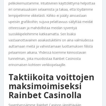
pelikokemustamme. Intuitiivinen käyttöliittymä helpottaa
eri ominaisuuksien selaamista ja takaa, että löydämme
lempipelimme vikkelästi. Kiihko ei pääty ainoastaan
upeisiin grafiikoihin; sujuva pelattavuus säilyttää meidät
otteessaan ja mahdollistaa meidän syventyä
suosikkipeleihimme katkeamatta. Sen lisäksi
vastaanottavainen asiakastukitiimi on aina valmiudessa
auttamaan meitä ja vahvistamaan luottamuksen fiilistä
pelaamisen aikana. Yhdessä koemme kiinnostavan
tunnelman, joka muodostaa Rainbet Casinosta
erinomaisen kohteen verkkopelaajille.
Taktiikoita voittojen
maksimoimiseksi
Rainbet Casinolla
Syventyessämme Rainbet Casinon jännittävään