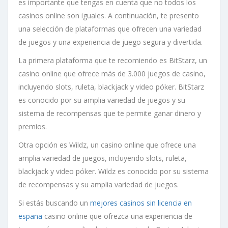
es importante que tengas en cuenta que no todos los
casinos online son iguales. A continuación, te presento
una selección de plataformas que ofrecen una variedad
de juegos y una experiencia de juego segura y divertida.
La primera plataforma que te recomiendo es BitStarz, un
casino online que ofrece más de 3.000 juegos de casino,
incluyendo slots, ruleta, blackjack y video póker. BitStarz
es conocido por su amplia variedad de juegos y su
sistema de recompensas que te permite ganar dinero y
premios.
Otra opción es Wildz, un casino online que ofrece una
amplia variedad de juegos, incluyendo slots, ruleta,
blackjack y video póker. Wildz es conocido por su sistema
de recompensas y su amplia variedad de juegos.
Si estás buscando un
mejores casinos sin licencia en
españa
casino online que ofrezca una experiencia de