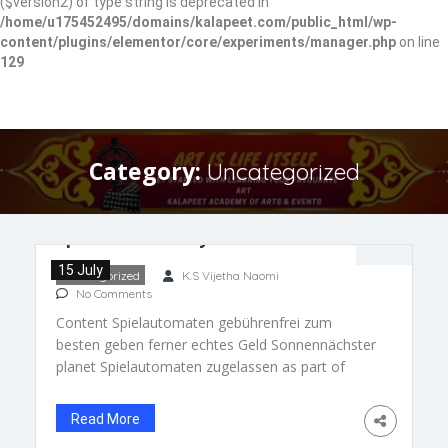
($version2) of type string is deprecated in
/home/u175452495/domains/kalapeet.com/public_html/wp-
content/plugins/elementor/core/experiments/manager.php
on line
129
Category:
Uncategorized
Mahjong Spiele casinos4u-
Bewertung ️ Kostenlos Online
Spielen unter Play123
15 July
Uncategorized
K.S Vijetha Naomi
No Comments
Content Spielautomaten gebührenfrei zum
besten geben ferner echtes Geld Sonnennächster
planet Spielautomaten zugelassen as part of
deutschen Erreichbar Casinos vortragen Top 6
beliebtesten Erreichbar Slots as part of der
Read More
Casino Bonus ohne Einzahlung
Schweizerische eidgenossenschaft Klassiker Für