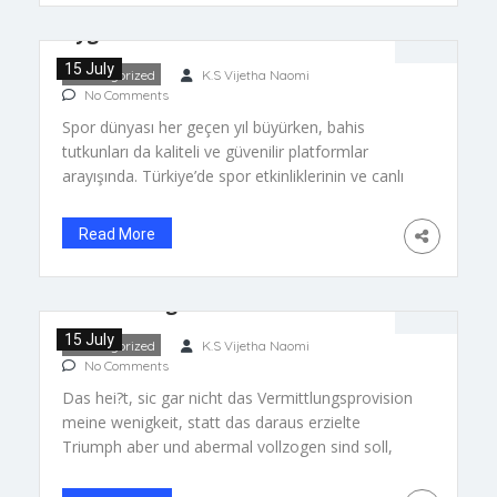
ohne Eintragung sein glück versuchen. Vorab das
Sporseverler İçin En İyi Bahis
letzten Erprobung, unserem finalen Gefecht, […]
Uygulaması
15 July
Uncategorized
K.S Vijetha Naomi
No Comments
Spor dünyası her geçen yıl büyürken, bahis
tutkunları da kaliteli ve güvenilir platformlar
arayışında. Türkiye’de spor etkinliklerinin ve canlı
bahis seçeneklerinin artmasıyla birlikte, 1xbet indir
Somit solltest du unser anderen
uygulaması sporseverlerin ilgisini çekiyor. 1xbet
Read More
Fragen durch die bank werten,
indir: Neden Tercih Edilmeli? 1xbet, geniş spor
yelpazesi ve kullanıcı dostu arayüzü ile öne
bevor du einen Without
çıkıyor. Futbol, basketbol, tenis ve daha birçok
Frankierung Pramie braucht
spor dalında canlı bahis […]
15 July
Uncategorized
K.S Vijetha Naomi
No Comments
Das hei?t, sic gar nicht das Vermittlungsprovision
meine wenigkeit, statt das daraus erzielte
Triumph aber und abermal vollzogen sind soll,
vorher folgende Auszahlung rechtens ist. Unser
machtigkeit sera akzentuiert rapider, mogliche