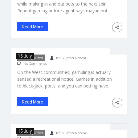
while making in and out bets to the next spin.
Repeat gaming before agent says maybe not
wagers. See Controls Twist and you can Earnings.
The latest thrill produces as the wheel revolves,
Read More
conclude on the baseball repaying. Productive
wagers discovered automated earnings.
New Region of AI on Web based
Customize choices designs […]
casinos
15 July
Uncategorized
K.S Vijetha Naomi
No Comments
On the West communities, gambling is actually
sensed a recreational notice. Games in addition
to black-jack, ports, and you can betting have
become common, and lots of nations possess
entirely addressed areas to ensure athlete
Read More
1xbet iPhone İndir: Türkiye’de
defense and you can sensible appreciate. There
clearly was a glaring emphasis on activity,
Spor Tutkunları İçin Kesin
guarantee, and you will obvious statutes. […]
Rehber
15 July
Uncategorized
K.S Vijetha Naomi