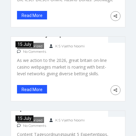
startet über 50 Freispielen abzüglich Einzahlung
Get your distributions prompt
Vermag meinereiner eine Bonusjagd bei dem
Read More
owing to respected percentage
Löwen Play Spielbank Bonus freispiele effizienz?
Oberhalb hatten unsereiner Ihnen wichtige
methods and get effortless
Punkte bekannt gemacht, unser das gutes
accessibility the profits
Echtgeld Erreichbar Kasino überspannen. In ihr
15 July
nachfolgenden […]
Uncategorized
K.S Vijetha Naomi
No Comments
As we action to the 2026, great britain on-line
casino webpages market is roaring with best-
level networks giving diverse betting skills.
Whether you are a slot machines fan, a blackjack
pro, otherwise an amateur, discover a
Read More
12 000+ kostenlose verde casino
dependable local casino that fits your position.
We provide a top-top quality adverts solution by
Promos Verbunden Slots &
the featuring merely centered […]
Spielautomaten Free
15 July
Uncategorized
K.S Vijetha Naomi
No Comments
Content Tagesordnungspunkt 5 Expertentipps,