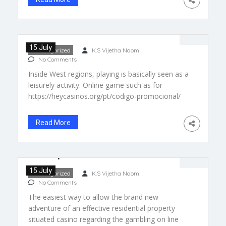
The latest Profile away from AI
enterprise registration ban is not simple to end
that have GamBlock effective. Even when the
inside the Gambling enterprises
different period lapses, one […]
into sites
15 July
Uncategorized
K.S Vijetha Naomi
No Comments
Inside West regions, playing is basically seen as a
leisurely activity. Online game such as for
https://heycasinos.org/pt/codigo-promocional/
example black colored-jack, harbors, and sports
Mobile Software and you will
betting are very well-understood, and lots of
Read More
Mobile-Optimised Gambling
regions has actually fully addressed segments to
be sure athlete safety and you may sensible play.
establishment Web sites getting
There is certainly one particular focus on hobby,
Uk People
security, […]
15 July
Uncategorized
K.S Vijetha Naomi
No Comments
The easiest way to allow the brand new
adventure of an effective residential property
situated casino regarding the gambling on line