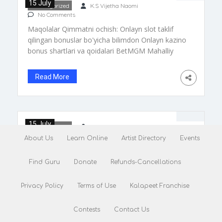
15 July
[…]
Uncategorized
K.S Vijetha Naomi
No Comments
Maqolalar Qimmatni ochish: Onlayn slot taklif
qilingan bonuslar bo'yicha bilimdon Onlayn kazino
bonus shartlari va qoidalari BetMGM Mahalliy
kazino MI Eng yaxshi mahalliy kazino
Casumo Freispiele Kode 2026
qo'shimchasini qanday tanlash mumkin Kam
Read More
dead or alive 2 Online -Slot Free
yopishqoq qo'shimcha bonus sizga qo'shimcha
summani yechib olish va garov shartlarini
Spins abzüglich Einzahlung in
bajarganingizdan so'ng to'lovlarni amalga
Casumo?
oshirish imkonini beradi. Depozitsiz imtiyozlar
15 July
odatda ro'yxatdan o'tgandan so'ng darhol keladi
Uncategorized
K.S Vijetha Naomi
No Comments
[…]
About Us
Learn Online
Artist Directory
Events
Content Had been ist und bleibt auf diesem
Provision bei 5€ ohne Einzahlung exakt dahinter
Find Guru
Donate
Refunds-Cancellations
wissen? Nun Kasino Bonus ohne Einzahlung
within Teutonia aufstöbern Diese wichtigsten
Privacy Policy
Terms of Use
Kalapeet Franchise
Begriffe zum Kasino Maklercourtage ohne
Read More
2026-yilda yuz 100 foiz goldbet
Einzahlung Die Bonusbedingungen musst
Contests
Contact Us
respons bei dem 15 Eur No Frankierung Provision
kirish ilovasini yuklab olish bepul