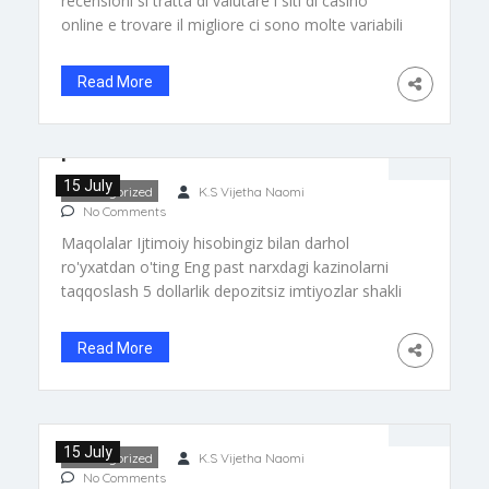
recensioni si tratta di valutare i siti di casinò
online e trovare il migliore ci sono molte variabili
a cui prestare attenzione. Effettuate il primo
5 Dragons Harbors izohi, va siz
deposito tramite uno dei metodi accettati dal
Read More
goldbet roʻyxatdan oʻtish bonusi
vostro casinò online e richiedete il bonus di
benvenuto per i nuovi giocatori. Tra i casinò
haqiqiy pul qimor muassasasi
online […]
postlarini olasiz
15 July
Uncategorized
K.S Vijetha Naomi
No Comments
Maqolalar Ijtimoiy hisobingiz bilan darhol
ro'yxatdan o'ting Eng past narxdagi kazinolarni
taqqoslash 5 dollarlik depozitsiz imtiyozlar shakli
Bojoko'ning $5 minimal depozitli kazinolarga
egalik qilish bo'yicha tanlovlari Qo'shiqlardagi
Read More
grafikadan siz hech qachon boshqa joyda
o'zingizni yaxshiroq his qilasizmi, deb
Sportaza Καζίνο: Υψηλό RTP
so'ramaysiz. Ba'zi qimor kompaniyalari 5
Slot
dollardan bunday cheklovlarni qo'ysa-da, boshqa
15 July
kimdir sizdan katta miqdorda pul to'lashingizni
Uncategorized
K.S Vijetha Naomi
No Comments
talab […]