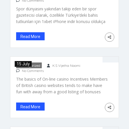
No Comments
Spor dünyasını yakından takip eden bir spor
gazetecisi olarak, özellikle Türkiye’deki bahis
tutkunları için 1xbet iPhone indir konusu oldukça
önemli ve güncel. Spor karşılaşmalarını analiz
ederken, farklı bahis platformlarının işlevselliği ve
Read More
Best method to determine
erişilebilirliği her zaman göz önünde
bulundurulmalı. Türkiye’de popüler olan 1xbet,
Gambling enterprise Web sites
iPhone kullanıcılarına çeşitli avantajlar sunuyor ve
British
bu yazıda size bu avantajların neler olduğunu
15 July
anlatacağım. […]
Uncategorized
K.S Vijetha Naomi
No Comments
The basics of On-line casino Incentives Members
of British casino websites tends to make have
fun with away from a good listing of bonuses
and you may also provides one are designed to
appeal new profiles and supply present some
Read More
Online Casino Method: What
one with a lot of items to go back. Very first Set:
That’s a plus […]
Intelligent Gamblers Check
Beforehand