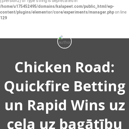
($version2) of type string is deprecated in
/home/u175452495/domains/kalapeet.com/public_html/wp-
content/plugins/elementor/core/experiments/manager.php
on line
129
Chicken Road:
Quickfire Betting
un Rapid Wins uz
ceļa uz bagātību