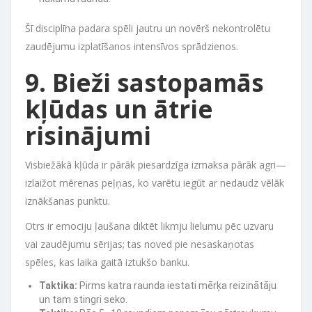
Šī disciplīna padara spēli jautru un novērš nekontrolētu
zaudējumu izplatīšanos intensīvos sprādzienos.
9. Bieži sastopamās
kļūdas un ātrie
risinājumi
Visbiežākā kļūda ir pārāk piesardzīga izmaksa pārāk agri—
izlaižot mērenas peļņas, ko varētu iegūt ar nedaudz vēlāk
iznākšanas punktu.
Otrs ir emociju ļaušana diktēt likmju lielumu pēc uzvaru
vai zaudējumu sērijas; tas noved pie nesaskaņotas
spēles, kas laika gaitā iztukšo banku.
Taktika:
Pirms katra raunda iestati mērķa reizinātāju
un tam stingri seko.