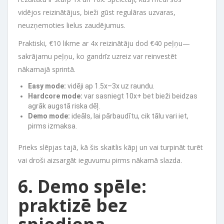
vidējos reizinātājus, bieži gūst regulāras uzvaras,
neuzņemoties lielus zaudējumus.
Praktiski, €10 likme ar 4x reizinātāju dod €40 peļņu—
sakrājamu peļņu, ko gandrīz uzreiz var reinvestēt
nākamajā sprintā.
Easy mode:
vidēji ap 1.5x–3x uz raundu.
Hardcore mode:
var sasniegt 10x+ bet bieži beidzas
agrāk augstā riska dēļ.
Demo mode:
ideāls, lai pārbaudītu, cik tālu vari iet,
pirms izmaksa.
Prieks slēpjas tajā, kā šis skaitlis kāpj un vai turpināt turēt
vai droši aizsargāt ieguvumu pirms nākamā slazda.
6. Demo spēle:
praktizē bez