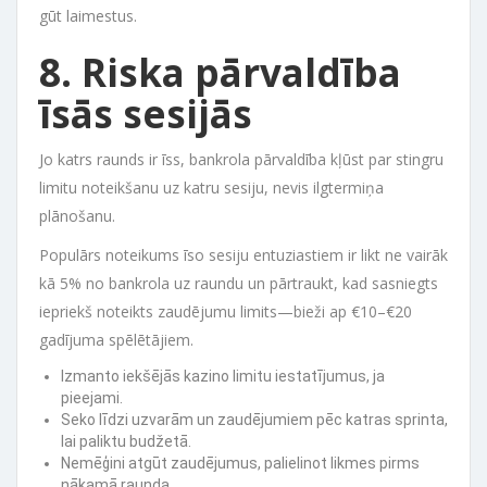
gūt laimestus.
8. Riska pārvaldība
īsās sesijās
Jo katrs raunds ir īss, bankrola pārvaldība kļūst par stingru
limitu noteikšanu uz katru sesiju, nevis ilgtermiņa
plānošanu.
Populārs noteikums īso sesiju entuziastiem ir likt ne vairāk
kā 5% no bankrola uz raundu un pārtraukt, kad sasniegts
iepriekš noteikts zaudējumu limits—bieži ap €10–€20
gadījuma spēlētājiem.
Izmanto iekšējās kazino limitu iestatījumus, ja
pieejami.
Seko līdzi uzvarām un zaudējumiem pēc katras sprinta,
lai paliktu budžetā.
Nemēģini atgūt zaudējumus, palielinot likmes pirms
nākamā raunda.