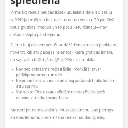
spiediena
Pirms likt reālus naudas līdzekļus, lielākā daļa īso sesiju
spēlētāju izmēģina bezmaksas demo versiju. Tā piedāvā
visus grūtības līmeņus un to pašu RNG dzinēju—nav
nekādu slēptu pārsteigumu.
Demo ļauj eksperimentēt ar dažādiem izmaksa punktiem,
novērot, cik ātri paceļas reizinātāji katrā grūtības līmenī,
un saprast, cik ātri jāreaģē spēlējot uz mobila.
Nav nepieciešama reģistrācija—vienkārši atver
pārlūkprogrammu un sāc.
Neierobežots raundu skaits ļauj pārbaudīt tūkstošiem
ātru sprintu.
Var sekot līdzi uzvaru sērijām un redzēt, cik bieži
sasniedz mērķa reizinātājus.
Masterējot demo, attīstīsi muskuļu atmiņu, kas pārtaps
ātrākās lēmumu pieņemšanā reālas naudas spēlēs.