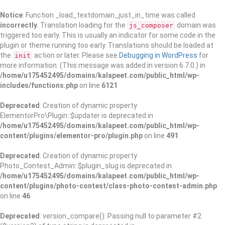
Notice
: Function _load_textdomain_just_in_time was called
incorrectly
. Translation loading for the
domain was
js_composer
triggered too early. This is usually an indicator for some code in the
plugin or theme running too early. Translations should be loaded at
the
action or later. Please see
Debugging in WordPress
for
init
more information. (This message was added in version 6.7.0.) in
/home/u175452495/domains/kalapeet.com/public_html/wp-
includes/functions.php
on line
6121
Deprecated
: Creation of dynamic property
ElementorPro\Plugin::$updater is deprecated in
/home/u175452495/domains/kalapeet.com/public_html/wp-
content/plugins/elementor-pro/plugin.php
on line
491
Deprecated
: Creation of dynamic property
Photo_Contest_Admin::$plugin_slug is deprecated in
/home/u175452495/domains/kalapeet.com/public_html/wp-
content/plugins/photo-contest/class-photo-contest-admin.php
on line
46
Deprecated
: version_compare(): Passing null to parameter #2