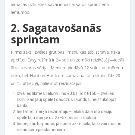
iemācās uzticēties savai intuīcijai šajos sprādziena
lēmumos.
2. Sagatavošanās
sprintam
Pirms sākt, izvēlies grūtības līmeni, kas atbilst tavai riska
apetītei. Easy režīmā ir 24 soļi un zemāki reizinātāji—ideāli
ātrai uzvaras sērijai. Medium piedāvā 22 soļus un mērenu
risku, bet Hard un Hardcore samazina soļu skaitu līdz 20
un 15 attiecīgi, palielinot reizinātājus.
Izvēlies likmes lielumu: no €0.01 līdz €150—izvēlies
likmi, kas ļauj spēlēt daudzus raundus, neiztukšojot
banku.
Iestatiet mērķa reizinātāju—lielākā daļa īso sesiju
spēlētāju mērķē uz 2x–5x pirms izmaksa.
Iespējo auto‑pause, ja spēlē uz mobila, lai izvairītos no
nejaušiem pieskārieniem.