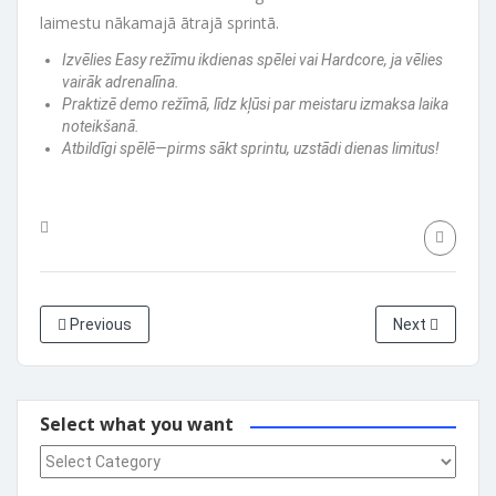
laimestu nākamajā ātrajā sprintā.
Izvēlies Easy režīmu ikdienas spēlei vai Hardcore, ja vēlies
vairāk adrenalīna.
Praktizē demo režīmā, līdz kļūsi par meistaru izmaksa laika
noteikšanā.
Atbildīgi spēlē—pirms sākt sprintu, uzstādi dienas limitus!
Previous
Next
Select what you want
Select what you want