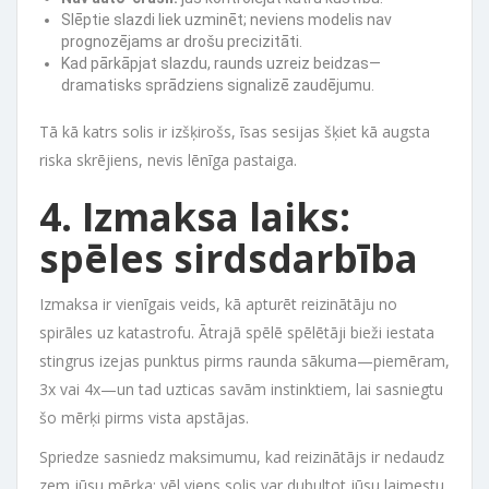
Slēptie slazdi liek uzminēt; neviens modelis nav
prognozējams ar drošu precizitāti.
Kad pārkāpjat slazdu, raunds uzreiz beidzas—
dramatisks sprādziens signalizē zaudējumu.
Tā kā katrs solis ir izšķirošs, īsas sesijas šķiet kā augsta
riska skrējiens, nevis lēnīga pastaiga.
4. Izmaksa laiks:
spēles sirdsdarbība
Izmaksa ir vienīgais veids, kā apturēt reizinātāju no
spirāles uz katastrofu. Ātrajā spēlē spēlētāji bieži iestata
stingrus izejas punktus pirms raunda sākuma—piemēram,
3x vai 4x—un tad uzticas savām instinktiem, lai sasniegtu
šo mērķi pirms vista apstājas.
Spriedze sasniedz maksimumu, kad reizinātājs ir nedaudz
zem jūsu mērķa; vēl viens solis var dubultot jūsu laimestu