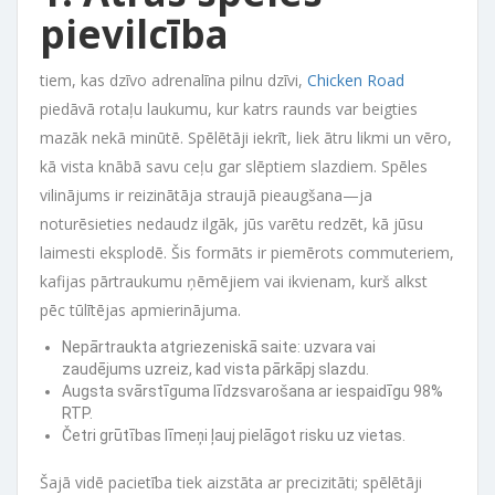
pievilcība
tiem, kas dzīvo adrenalīna pilnu dzīvi,
Chicken Road
piedāvā rotaļu laukumu, kur katrs raunds var beigties
mazāk nekā minūtē. Spēlētāji iekrīt, liek ātru likmi un vēro,
kā vista knābā savu ceļu gar slēptiem slazdiem. Spēles
vilinājums ir reizinātāja straujā pieaugšana—ja
noturēsieties nedaudz ilgāk, jūs varētu redzēt, kā jūsu
laimesti eksplodē. Šis formāts ir piemērots commuteriem,
kafijas pārtraukumu ņēmējiem vai ikvienam, kurš alkst
pēc tūlītējas apmierinājuma.
Nepārtraukta atgriezeniskā saite: uzvara vai
zaudējums uzreiz, kad vista pārkāpj slazdu.
Augsta svārstīguma līdzsvarošana ar iespaidīgu 98%
RTP.
Četri grūtības līmeņi ļauj pielāgot risku uz vietas.
Šajā vidē pacietība tiek aizstāta ar precizitāti; spēlētāji