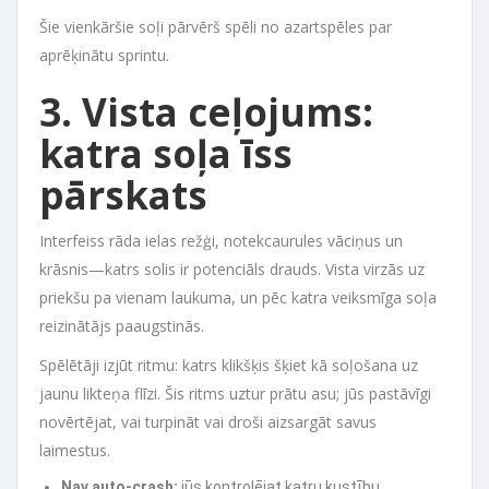
Šie vienkāršie soļi pārvērš spēli no azartspēles par
aprēķinātu sprintu.
3. Vista ceļojums:
katra soļa īss
pārskats
Interfeiss rāda ielas režģi, notekcaurules vāciņus un
krāsnis—katrs solis ir potenciāls drauds. Vista virzās uz
priekšu pa vienam laukuma, un pēc katra veiksmīga soļa
reizinātājs paaugstinās.
Spēlētāji izjūt ritmu: katrs klikšķis šķiet kā soļošana uz
jaunu likteņa flīzi. Šis ritms uztur prātu asu; jūs pastāvīgi
novērtējat, vai turpināt vai droši aizsargāt savus
laimestus.
Nav auto‑crash:
jūs kontrolējat katru kustību.