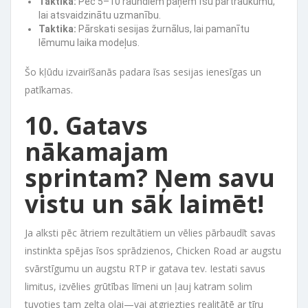
Taktika:
Pēc 5–10 raundiem paņem īsu pārtraukumu,
lai atsvaidzinātu uzmanību.
Taktika:
Pārskati sesijas žurnālus, lai pamanītu
lēmumu laika modeļus.
Šo kļūdu izvairīšanās padara īsas sesijas ienesīgas un
patīkamas.
10. Gatavs
nākamajam
sprintam? Ņem savu
vistu un sāk laimēt!
Ja alksti pēc ātriem rezultātiem un vēlies pārbaudīt savas
instinkta spējas īsos sprādzienos, Chicken Road ar augstu
svārstīgumu un augstu RTP ir gatava tev. Iestati savus
limitus, izvēlies grūtības līmeni un ļauj katram solim
tuvoties tam zelta olai—vai atgriezties realitātē ar tīru