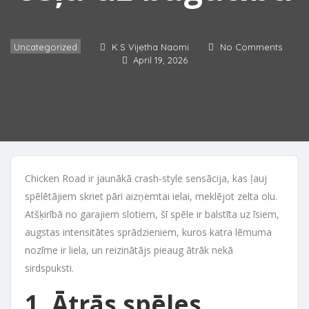
Uncategorized
K.S Vijetha Naomi
No Comments
April 19, 2026
Chicken Road ir jaunākā crash‑style sensācija, kas ļauj
spēlētājiem skriet pāri aizņemtai ielai, meklējot zelta olu.
Atšķirībā no garajiem slotiem, šī spēle ir balstīta uz īsiem,
augstas intensitātes sprādzieniem, kuros katra lēmuma
nozīme ir liela, un reizinātājs pieaug ātrāk nekā
sirdspuksti.
1. Ātrās spēles