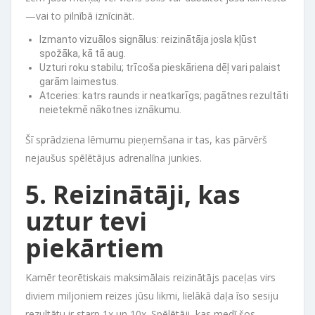
—vai to pilnībā iznīcināt.
Izmanto vizuālos signālus: reizinātāja josla kļūst
spožāka, kā tā aug.
Uzturi roku stabilu; trīcoša pieskāriena dēļ vari palaist
garām laimestus.
Atceries: katrs raunds ir neatkarīgs; pagātnes rezultāti
neietekmē nākotnes iznākumu.
Šī sprādziena lēmumu pieņemšana ir tas, kas pārvērš
nejaušus spēlētājus adrenalīna junkies.
5. Reizinātāji, kas
uztur tevi
piekārtiem
Kamēr teorētiskais maksimālais reizinātājs paceļas virs
diviem miljoniem reizes jūsu likmi, lielākā daļa īso sesiju
rezultātu ir starp 1x un 10x. Spēlētāji, kas medī šos