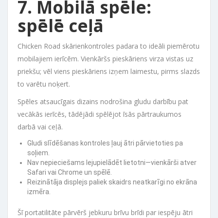
7. Mobilā spēle:
spēlē ceļā
Chicken Road skārienkontroles padara to ideāli piemērotu
mobilajiem ierīcēm. Vienkāršs pieskāriens virza vistas uz
priekšu; vēl viens pieskāriens izņem laimestu, pirms slazds
to varētu noķert.
Spēles atsaucīgais dizains nodrošina gludu darbību pat
vecākās ierīcēs, tādējādi spēlējot īsās pārtraukumos
darbā vai ceļā.
Gludi slīdēšanas kontroles ļauj ātri pārvietoties pa
soļiem.
Nav nepieciešams lejupielādēt lietotni—vienkārši atver
Safari vai Chrome un spēlē.
Reizinātāja displejs paliek skaidrs neatkarīgi no ekrāna
izmēra.
Šī portatilitāte pārvērš jebkuru brīvu brīdi par iespēju ātri