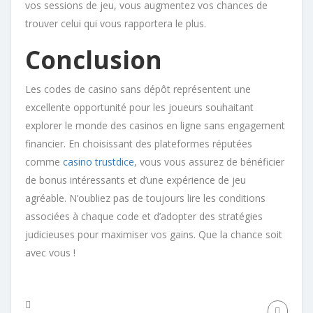
vos sessions de jeu, vous augmentez vos chances de
trouver celui qui vous rapportera le plus.
Conclusion
Les codes de casino sans dépôt représentent une
excellente opportunité pour les joueurs souhaitant
explorer le monde des casinos en ligne sans engagement
financier. En choisissant des plateformes réputées
comme
casino trustdice
, vous vous assurez de bénéficier
de bonus intéressants et d’une expérience de jeu
agréable. N’oubliez pas de toujours lire les conditions
associées à chaque code et d’adopter des stratégies
judicieuses pour maximiser vos gains. Que la chance soit
avec vous !