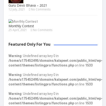
Guru Devo Bhava – 2021
12 July, 2021
No Comments
Monthly Contest
25 April, 2021
No Comments
Featured Only For You
Warning
: Undefined array key 0 in
/home/u175452495/domains/kalapeet.com/public_html/wp-
content/themes/listingpro/functions.php
on line
1533
Warning
: Undefined array key 0 in
/home/u175452495/domains/kalapeet.com/public_html/wp-
content/themes/listingpro/functions.php
on line
1533
Warning
: Undefined array key 0 in
/home/u175452495/domains/kalapeet.com/public_html/wp-
content/themes/listingpro/functions.php
on line
1533