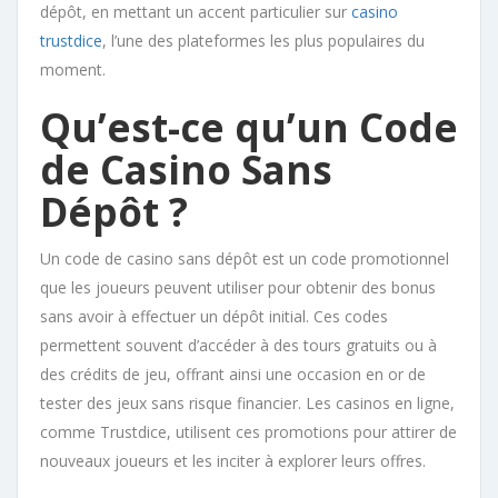
dépôt, en mettant un accent particulier sur
casino
trustdice
, l’une des plateformes les plus populaires du
moment.
Qu’est-ce qu’un Code
de Casino Sans
Dépôt ?
Un code de casino sans dépôt est un code promotionnel
que les joueurs peuvent utiliser pour obtenir des bonus
sans avoir à effectuer un dépôt initial. Ces codes
permettent souvent d’accéder à des tours gratuits ou à
des crédits de jeu, offrant ainsi une occasion en or de
tester des jeux sans risque financier. Les casinos en ligne,
comme Trustdice, utilisent ces promotions pour attirer de
nouveaux joueurs et les inciter à explorer leurs offres.