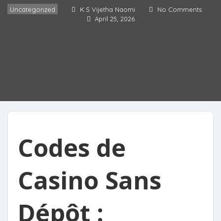
Uncategorized
K.S Vijetha Naomi
No Comments
April 25, 2026
Codes de
Casino Sans
Dépôt :