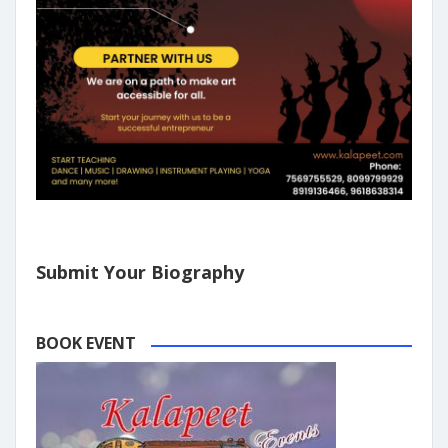
Submit Your Biography
BOOK EVENT