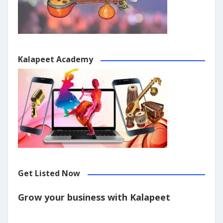
Kalapeet Academy
Get Listed Now
Grow your business with Kalapeet