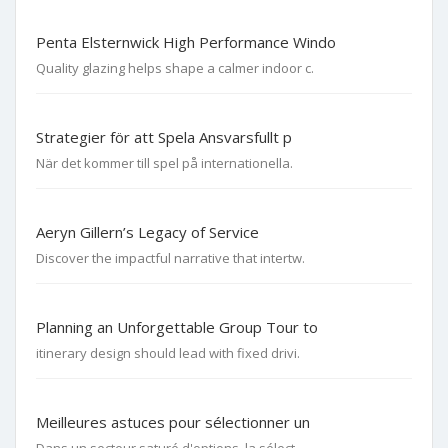
Penta Elsternwick High Performance Windo
Quality glazing helps shape a calmer indoor c.
Strategier för att Spela Ansvarsfullt p
När det kommer till spel på internationella.
Aeryn Gillern’s Legacy of Service
Discover the impactful narrative that intertw.
Planning an Unforgettable Group Tour to
itinerary design should lead with fixed drivi.
Meilleures astuces pour sélectionner un
Dans un secteur saturé d'options, la sélect.