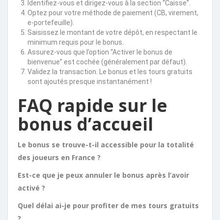
Identifiez-vous et dirigez-vous à la section “Caisse”.
Optez pour votre méthode de paiement (CB, virement,
e-portefeuille).
Saisissez le montant de votre dépôt, en respectant le
minimum requis pour le bonus.
Assurez-vous que l’option “Activer le bonus de
bienvenue” est cochée (généralement par défaut).
Validez la transaction. Le bonus et les tours gratuits
sont ajoutés presque instantanément !
FAQ rapide sur le
bonus d’accueil
Le bonus se trouve-t-il accessible pour la totalité
des joueurs en France ?
Est-ce que je peux annuler le bonus après l’avoir
activé ?
Quel délai ai-je pour profiter de mes tours gratuits
?