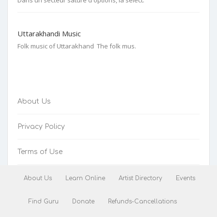
Uttarakhandi Music
Folk music of Uttarakhand The folk mus.
About Us
Privacy Policy
Terms of Use
Refunds-Cancellations
About Us
Learn Online
Artist Directory
Events
Find Guru
Donate
Refunds-Cancellations