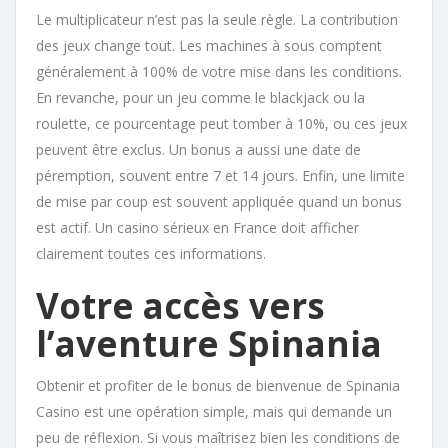
Le multiplicateur n’est pas la seule règle. La contribution
des jeux change tout. Les machines à sous comptent
généralement à 100% de votre mise dans les conditions.
En revanche, pour un jeu comme le blackjack ou la
roulette, ce pourcentage peut tomber à 10%, ou ces jeux
peuvent être exclus. Un bonus a aussi une date de
péremption, souvent entre 7 et 14 jours. Enfin, une limite
de mise par coup est souvent appliquée quand un bonus
est actif. Un casino sérieux en France doit afficher
clairement toutes ces informations.
Votre accès vers
l’aventure Spinania
Obtenir et profiter de le bonus de bienvenue de Spinania
Casino est une opération simple, mais qui demande un
peu de réflexion. Si vous maîtrisez bien les conditions de