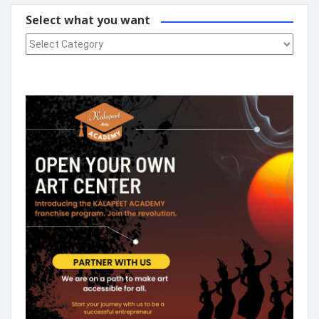
Select what you want
Select what you want