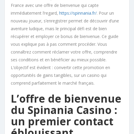
France avec une offre de bienvenue qui capte
immédiatement l’regard,
https://spinnania.fr/
. Pour un
nouveau joueur, s’enregistrer permet de découvrir d’une
aventure ludique, mais le principal défi est de bien
récupérer et employer ce bonus de bienvenue. Ce guide
vous explique pas à pas comment procéder. Vous
connaîtrez comment réclamer votre offre, comprendre
ses conditions et en bénéficier au mieux possible.
L’objectif est évident : convertir cette promotion en
opportunités de gains tangibles, sur un casino qui
comprend parfaitement le marché français.
L’offre de bienvenue
du Spinania Casino :
un premier contact
éblouissant