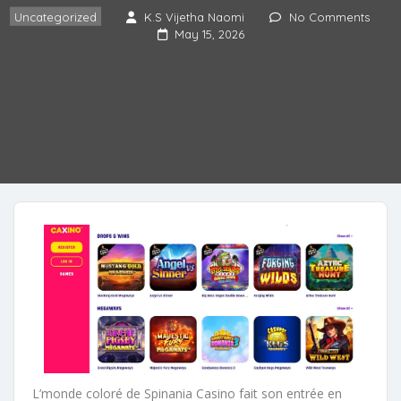
Uncategorized
K.S Vijetha Naomi
No Comments
May 15, 2026
L’monde coloré de Spinania Casino fait son entrée en