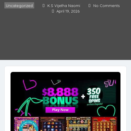
Uncategorized
K.S Vijetha Naomi
No Comments
April 19, 2026