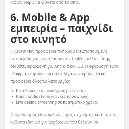
καζίνο χωρίς να φύγετε από το σπίτι.
6. Mobile & App
εμπειρία – παιχνίδι
στο κινητό
Η CrownPlay προσφέρει πλήρως βελτιστοποιημένη
ιστοσελίδα για smartphones και tablets, αλλά επίσης
διαθέτει εφαρμογή για Android και iOS. Η εφαρμογή είναι
ελαφριά, φορτώνει μέσα σε λίγα δευτερόλεπτα και
προσφέρει όλες τις λειτουργίες:
Καταθέσεις και αναλήψεις με ένα κλικ.
Push notifications για νέες προσφορές.
Live casino streaming σε πραγματικό χρόνο.
Ο σχεδιασμός είναι φιλικός προς το χρήστη, κάτι που το
καθιστά ιδανικό για αρχάριους που θέλουν να