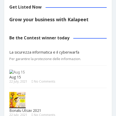
Get Listed Now
Grow your business with Kalapeet
Be the Contest winner today
La sicurezza informatica e il cyberwarfa
Per garantire la protezione delle informazion.
Aug 15
22 July, 2021
No Comments
Bonalu Utsav 2021
22 July, 2021
No Comments