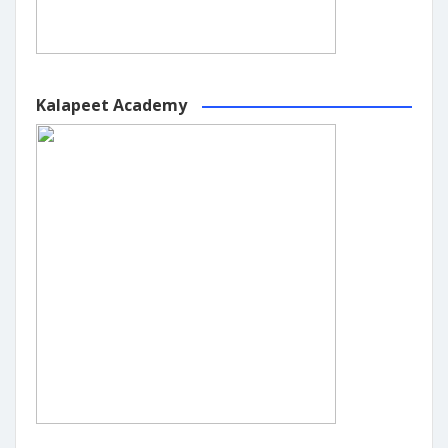
Kalapeet Academy