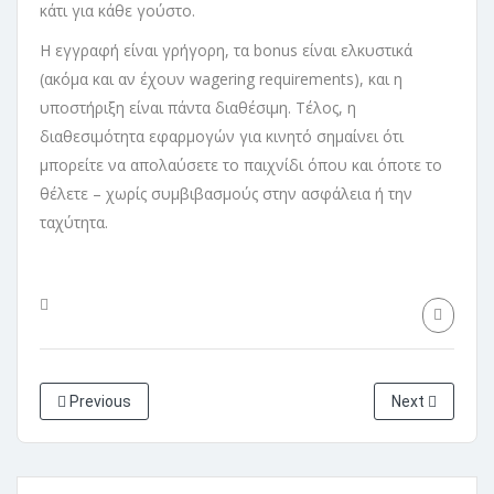
κάτι για κάθε γούστο.
Η εγγραφή είναι γρήγορη, τα bonus είναι ελκυστικά
(ακόμα και αν έχουν wagering requirements), και η
υποστήριξη είναι πάντα διαθέσιμη. Τέλος, η
διαθεσιμότητα εφαρμογών για κινητό σημαίνει ότι
μπορείτε να απολαύσετε το παιχνίδι όπου και όποτε το
θέλετε – χωρίς συμβιβασμούς στην ασφάλεια ή την
ταχύτητα.
Previous
Next