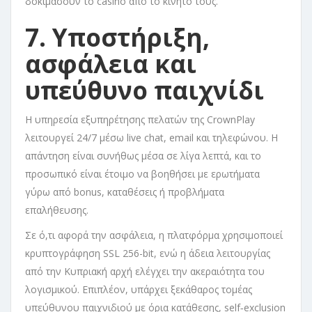
δοκιμάσουν το casino από το κινητό τους.
7. Υποστήριξη,
ασφάλεια και
υπεύθυνο παιχνίδι
Η υπηρεσία εξυπηρέτησης πελατών της CrownPlay
λειτουργεί 24/7 μέσω live chat, email και τηλεφώνου. Η
απάντηση είναι συνήθως μέσα σε λίγα λεπτά, και το
προσωπικό είναι έτοιμο να βοηθήσει με ερωτήματα
γύρω από bonus, καταθέσεις ή προβλήματα
επαλήθευσης.
Σε ό,τι αφορά την ασφάλεια, η πλατφόρμα χρησιμοποιεί
κρυπτογράφηση SSL 256-bit, ενώ η άδεια λειτουργίας
από την Κυπριακή αρχή ελέγχει την ακεραιότητα του
λογισμικού. Επιπλέον, υπάρχει ξεκάθαρος τομέας
υπεύθυνου παιχνιδιού με όρια κατάθεσης, self‑exclusion