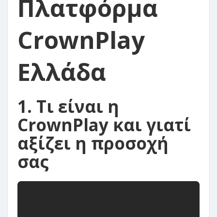
Πλατφόρμα
CrownPlay
Ελλάδα
1. Τι είναι η
CrownPlay και γιατί
αξίζει η προσοχή
σας