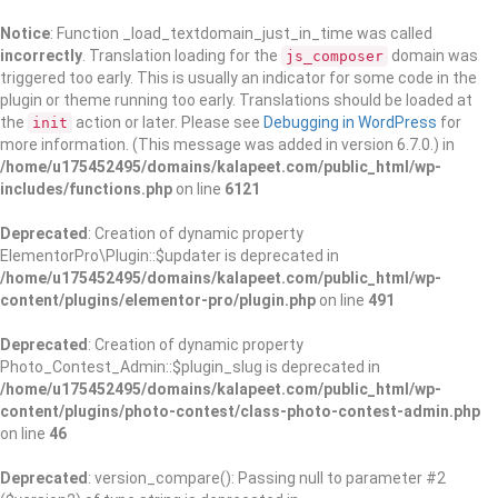
Notice
: Function _load_textdomain_just_in_time was called
incorrectly
. Translation loading for the
domain was
js_composer
triggered too early. This is usually an indicator for some code in the
plugin or theme running too early. Translations should be loaded at
the
action or later. Please see
Debugging in WordPress
for
init
more information. (This message was added in version 6.7.0.) in
/home/u175452495/domains/kalapeet.com/public_html/wp-
includes/functions.php
on line
6121
Deprecated
: Creation of dynamic property
ElementorPro\Plugin::$updater is deprecated in
/home/u175452495/domains/kalapeet.com/public_html/wp-
content/plugins/elementor-pro/plugin.php
on line
491
Deprecated
: Creation of dynamic property
Photo_Contest_Admin::$plugin_slug is deprecated in
/home/u175452495/domains/kalapeet.com/public_html/wp-
content/plugins/photo-contest/class-photo-contest-admin.php
on line
46
Deprecated
: version_compare(): Passing null to parameter #2