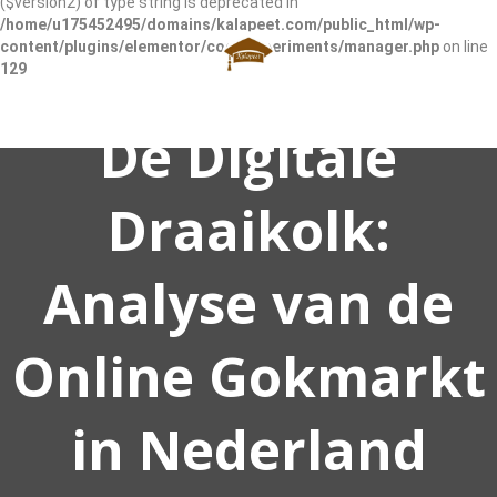
($version2) of type string is deprecated in
/home/u175452495/domains/kalapeet.com/public_html/wp-
content/plugins/elementor/core/experiments/manager.php
on line
129
De Digitale
Draaikolk:
SIGN IN
ADD LISTING
Analyse van de
Online Gokmarkt
in Nederland