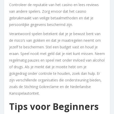
Controleer de reputatie van het casino en lees reviews
van andere spelers. Zorg ervoor dat het casino
gebruikmaakt van veilige betaalmethoden en dat je
persoonlijke gegevens beschermd zijn.
Verantwoord spelen betekent dat je je bewust bent van
de risico’s van gokken en dat je maatregelen neemt om
jezelf te beschermen. Stel een budget vast en houd je
eraan. Speel nooit met geld dat je niet kunt missen. Neem
regelmatig pauzes en speel niet onder invloed van alcohol
of drugs. Als je merkt dat je moeite hebt om je
gokgedrag onder controle te houden, zoek dan hulp. Er
zijn verschillende organisaties die ondersteuning bieden,
zoals de Stichting Gokreclame en de Nederlandse
Kansspelautoriteit.
Tips voor Beginners