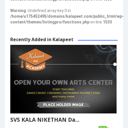
Warning
: Undefined array key 0 in
/home/u175452495/domains/kalapeet.com/public_html/wp-
content/themes/listingpro/functions.php
on line
1533
Recently Added in Kalapeet
SVS KALA NIKETHAN Da...