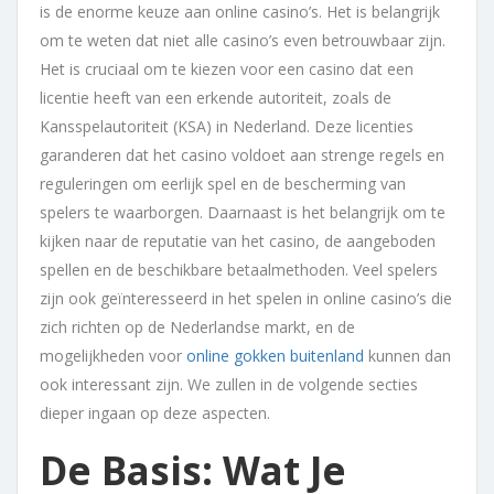
is de enorme keuze aan online casino’s. Het is belangrijk
om te weten dat niet alle casino’s even betrouwbaar zijn.
Het is cruciaal om te kiezen voor een casino dat een
licentie heeft van een erkende autoriteit, zoals de
Kansspelautoriteit (KSA) in Nederland. Deze licenties
garanderen dat het casino voldoet aan strenge regels en
reguleringen om eerlijk spel en de bescherming van
spelers te waarborgen. Daarnaast is het belangrijk om te
kijken naar de reputatie van het casino, de aangeboden
spellen en de beschikbare betaalmethoden. Veel spelers
zijn ook geïnteresseerd in het spelen in online casino’s die
zich richten op de Nederlandse markt, en de
mogelijkheden voor
online gokken buitenland
kunnen dan
ook interessant zijn. We zullen in de volgende secties
dieper ingaan op deze aspecten.
De Basis: Wat Je