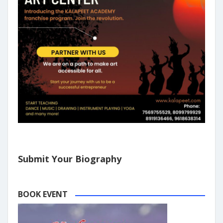
Submit Your Biography
BOOK EVENT