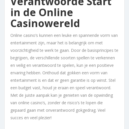
Verantwoorde Start
in de Online
Casinowereld
Online casino’s kunnen een leuke en spannende vorm van
entertainment zijn, maar het is belangrijk om met
voorzichtigheid te werk te gaan. Door de basisprincipes te
begrijpen, de verschillende soorten spellen te verkennen
en veilig en verantwoord te spelen, kun je een positieve
ervaring hebben. Onthoud dat gokken een vorm van
entertainment is en dat er geen garantie is op winst. Stel
een budget vast, houd je eraan en speel verantwoord.
Met de juiste aanpak kan je genieten van de opwinding
van online casino’s, zonder de risico’s te lopen die
gepaard gaan met onverantwoord gokgedrag. Veel
succes en veel plezier!