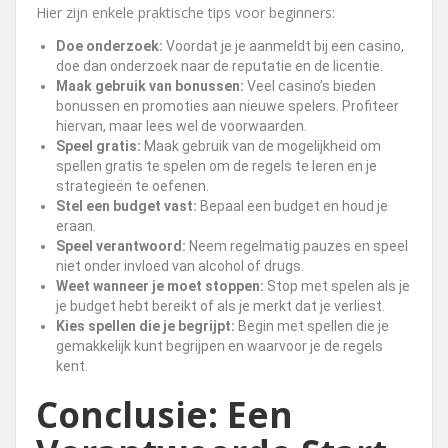
Hier zijn enkele praktische tips voor beginners:
Doe onderzoek:
Voordat je je aanmeldt bij een casino,
doe dan onderzoek naar de reputatie en de licentie.
Maak gebruik van bonussen:
Veel casino’s bieden
bonussen en promoties aan nieuwe spelers. Profiteer
hiervan, maar lees wel de voorwaarden.
Speel gratis:
Maak gebruik van de mogelijkheid om
spellen gratis te spelen om de regels te leren en je
strategieën te oefenen.
Stel een budget vast:
Bepaal een budget en houd je
eraan.
Speel verantwoord:
Neem regelmatig pauzes en speel
niet onder invloed van alcohol of drugs.
Weet wanneer je moet stoppen:
Stop met spelen als je
je budget hebt bereikt of als je merkt dat je verliest.
Kies spellen die je begrijpt:
Begin met spellen die je
gemakkelijk kunt begrijpen en waarvoor je de regels
kent.
Conclusie: Een