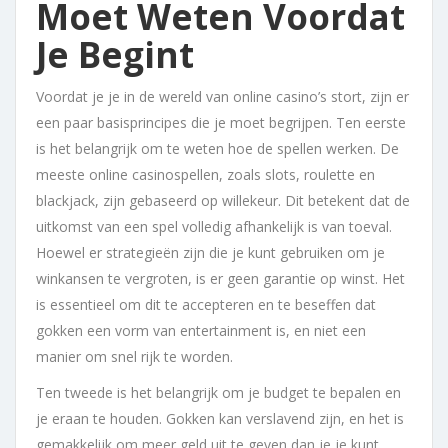
Moet Weten Voordat
Je Begint
Voordat je je in de wereld van online casino’s stort, zijn er
een paar basisprincipes die je moet begrijpen. Ten eerste
is het belangrijk om te weten hoe de spellen werken. De
meeste online casinospellen, zoals slots, roulette en
blackjack, zijn gebaseerd op willekeur. Dit betekent dat de
uitkomst van een spel volledig afhankelijk is van toeval.
Hoewel er strategieën zijn die je kunt gebruiken om je
winkansen te vergroten, is er geen garantie op winst. Het
is essentieel om dit te accepteren en te beseffen dat
gokken een vorm van entertainment is, en niet een
manier om snel rijk te worden.
Ten tweede is het belangrijk om je budget te bepalen en
je eraan te houden. Gokken kan verslavend zijn, en het is
gemakkelijk om meer geld uit te geven dan je je kunt