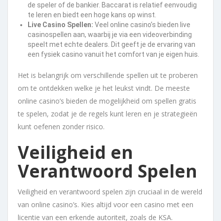
de speler of de bankier. Baccarat is relatief eenvoudig
te leren en biedt een hoge kans op winst.
Live Casino Spellen:
Veel online casino’s bieden live
casinospellen aan, waarbij je via een videoverbinding
speelt met echte dealers. Dit geeft je de ervaring van
een fysiek casino vanuit het comfort van je eigen huis.
Het is belangrijk om verschillende spellen uit te proberen
om te ontdekken welke je het leukst vindt. De meeste
online casino’s bieden de mogelijkheid om spellen gratis
te spelen, zodat je de regels kunt leren en je strategieën
kunt oefenen zonder risico.
Veiligheid en
Verantwoord Spelen
Veiligheid en verantwoord spelen zijn cruciaal in de wereld
van online casino’s. Kies altijd voor een casino met een
licentie van een erkende autoriteit, zoals de KSA.