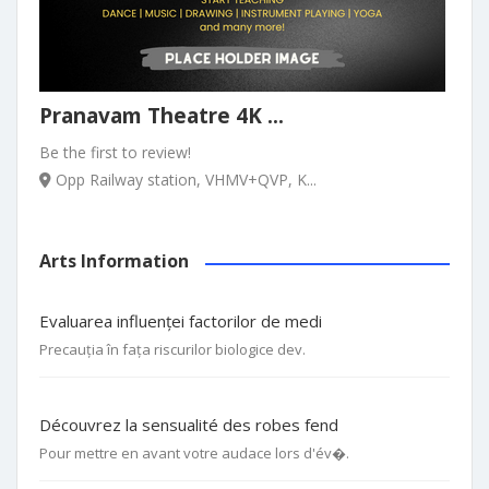
Pranavam Theatre 4K ...
Be the first to review!
Opp Railway station, VHMV+QVP, K...
Arts Information
Evaluarea influenței factorilor de medi
Precauția în fața riscurilor biologice dev.
Découvrez la sensualité des robes fend
Pour mettre en avant votre audace lors d'év�.