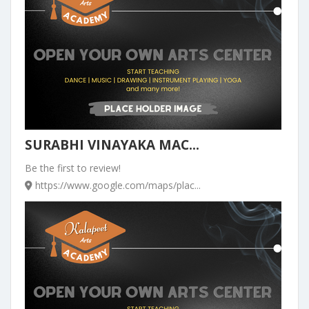
SURABHI VINAYAKA MAC...
Be the first to review!
https://www.google.com/maps/plac...