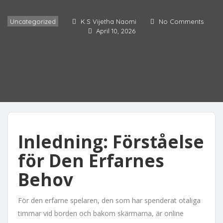
Uncategorized
K.S Vijetha Naomi
No Comments
April 10, 2026
Inledning: Förståelse
för Den Erfarnes
Behov
För den erfarne spelaren, den som har spenderat otaliga
timmar vid borden och bakom skärmarna, är online