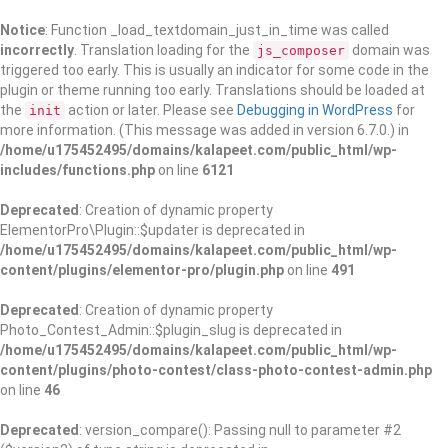
Notice
: Function _load_textdomain_just_in_time was called
incorrectly
. Translation loading for the
domain was
js_composer
triggered too early. This is usually an indicator for some code in the
plugin or theme running too early. Translations should be loaded at
the
action or later. Please see
Debugging in WordPress
for
init
more information. (This message was added in version 6.7.0.) in
/home/u175452495/domains/kalapeet.com/public_html/wp-
includes/functions.php
on line
6121
Deprecated
: Creation of dynamic property
ElementorPro\Plugin::$updater is deprecated in
/home/u175452495/domains/kalapeet.com/public_html/wp-
content/plugins/elementor-pro/plugin.php
on line
491
Deprecated
: Creation of dynamic property
Photo_Contest_Admin::$plugin_slug is deprecated in
/home/u175452495/domains/kalapeet.com/public_html/wp-
content/plugins/photo-contest/class-photo-contest-admin.php
on line
46
Deprecated
: version_compare(): Passing null to parameter #2