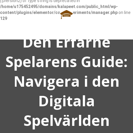
($version2) of type string is deprecated in
/home/u175452495/domains/kalapeet.com/public_html/wp-
content/plugins/elementor/core/experiments/manager.php
on line
129
Den Erfarne
Spelarens Guide:
Navigera i den
Digitala
Spelvärlden