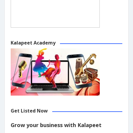
Kalapeet Academy
Get Listed Now
Grow your business with Kalapeet