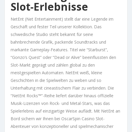
Slot-Erlebnisse
NetEnt (Net Entertainment) stellt dar eine Legende im
Geschäft und fester Teil unserer Kollektion. Das
schwedische Studio steht bekannt für seine
bahnbrechende Grafik, packende Soundtracks und
markante Gameplay-Features. Titel wie “Starburst”,
“Gonzo’s Quest” oder “Dead or Alive” beeinflussten den
Slot-Markt geprägt und zählen global zu den
meistgespielten Automaten. NetEnt weiß, kleine
Geschichten in die Spielwelten zu weben und so
Unterhaltung mit cineastischem Flair zu verbinden. Die
“NetEnt Rocks™”-Reihe liefert darüber hinaus offizielle
Musik-Lizenzen von Rock- und Metal-Stars, was das
Spielerlebnis auf einzigartige Weise auflädt. Mit NetEnt an
Bord sichern wir Ihnen bei OscarSpin Casino Slot-
Abenteuer von konzeptioneller und spielmechanischer