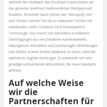
weltweit den Standard. Bei OscarSpin Casino bieten wir
das gesamte Spektrum: herkömmliches Blackjack und
Roulette, fesselnde Game-Shows wie “Monopoly Live”
und “Dream Catcher” bis hin zu exklusiven Tischen mit
individuellen Limits. Evolution setzt konsequent in
Technologie. Das macht sich bemerkbar in brillanten
Übertragungen aus verschiedenen Kamerawinkeln,
reibungsloser Interaktion und zuverlässigen Verbindungen.
Das Gefühl, in einer echten Spielbank zu sitzen, wird hier
optimal ins Digitale übertragen. Es entwickelt sich eine
gesellige und packende Atmosphäre, die neue Standards
definiert.
Auf welche Weise
wir die
Partnerschaften für