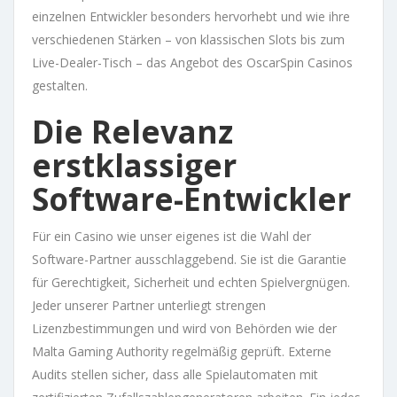
einzelnen Entwickler besonders hervorhebt und wie ihre
verschiedenen Stärken – von klassischen Slots bis zum
Live-Dealer-Tisch – das Angebot des OscarSpin Casinos
gestalten.
Die Relevanz
erstklassiger
Software-Entwickler
Für ein Casino wie unser eigenes ist die Wahl der
Software-Partner ausschlaggebend. Sie ist die Garantie
für Gerechtigkeit, Sicherheit und echten Spielvergnügen.
Jeder unserer Partner unterliegt strengen
Lizenzbestimmungen und wird von Behörden wie der
Malta Gaming Authority regelmäßig geprüft. Externe
Audits stellen sicher, dass alle Spielautomaten mit