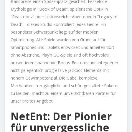
Bandbreite einen Spitzenplatz gesichert. Fesselnde
Mythologie in “Book of Dead”, spielerische Optik in
“Reactoonz” oder aktionsreiche Abenteuer in “Legacy of
Dead” – dieses Studio kontrolliert jedes Genre. Ein
besonderer Schwerpunkt liegt auf der mobilen
Optimierung. Alle Spiele wurden von Grund auf für
Smartphones und Tablets entwickelt und arbeiten dort
ohne Abstriche. Play’n GO-Spiele sind oft hochvolatil,
präsentieren spannende Bonus-Features und integrieren
nicht gelegentlich progressive Jackpot-Elemente mit
hohem Gewinnpotenzial. Die Gabe, komplexe
Mechaniken in zugängliche und schön gestaltete Pakete
zu kleiden, macht zu einem unverzichtbaren Partner für
unser breites Angebot.
NetEnt: Der Pionier
für unvergessliche