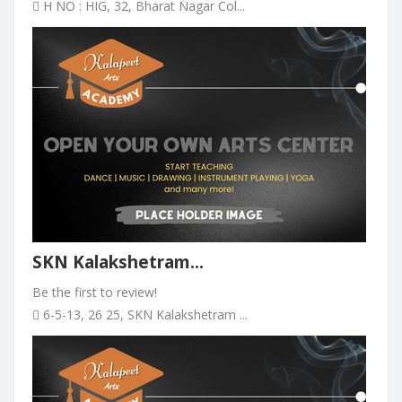
H NO : HIG, 32, Bharat Nagar Col...
SKN Kalakshetram...
Be the first to review!
6-5-13, 26 25, SKN Kalakshetram ...