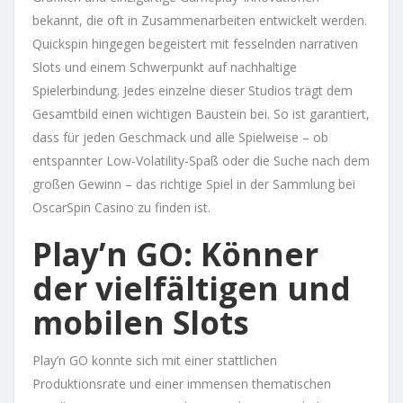
bekannt, die oft in Zusammenarbeiten entwickelt werden.
Quickspin hingegen begeistert mit fesselnden narrativen
Slots und einem Schwerpunkt auf nachhaltige
Spielerbindung. Jedes einzelne dieser Studios trägt dem
Gesamtbild einen wichtigen Baustein bei. So ist garantiert,
dass für jeden Geschmack und alle Spielweise – ob
entspannter Low-Volatility-Spaß oder die Suche nach dem
großen Gewinn – das richtige Spiel in der Sammlung bei
OscarSpin Casino zu finden ist.
Play’n GO: Könner
der vielfältigen und
mobilen Slots
Play’n GO konnte sich mit einer stattlichen
Produktionsrate und einer immensen thematischen