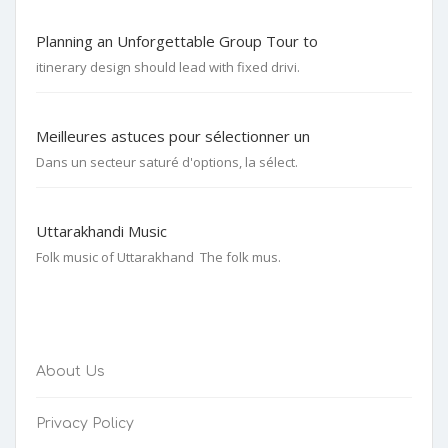
Planning an Unforgettable Group Tour to
itinerary design should lead with fixed drivi.
Meilleures astuces pour sélectionner un
Dans un secteur saturé d'options, la sélect.
Uttarakhandi Music
Folk music of Uttarakhand The folk mus.
About Us
Privacy Policy