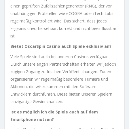
einen geprüften Zufallszahlengenerator (RNG), der von
unabhängigen Prüfstellen wie eCOGRA oder iTech Labs
regelmäßig kontrolliert wird. Das sichert, dass jedes
Ergebnis unvorhersehbar, korrekt und nicht beeinflussbar
ist.
Bietet OscarSpin Casino auch Spiele exklusiv an?
Viele Spiele sind auch bei anderen Casinos verfügbar.
Durch unsere engen Partnerschaften erhalten wir jedoch
zügigen Zugang zu frischen Veröffentlichungen. Zudem
organisieren wir regelmäßig besondere Turniere und
Aktionen, die wir zusammen mit den Software-
Entwicklern durchführen. Diese bieten unseren Spielern
einzigartige Gewinnchancen.
Ist es möglich ich die Spiele auch auf dem
Smartphone nutzen?