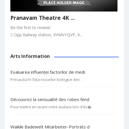
Pranavam Theatre 4K ...
Be the first to review!
Opp Railway station, VHMV+QVP, K...
Arts Information
Evaluarea influenței factorilor de medi
Precauția în fața riscurilor biologice dev.
Découvrez la sensualité des robes fend
Pour mettre en avant votre audace lors d'év�.
Waikiki Badewelt Mitarbeiter-Porträts d