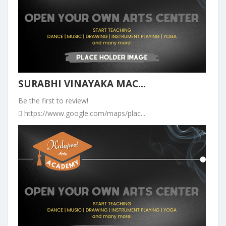
SURABHI VINAYAKA MAC...
Be the first to review!
https://www.google.com/maps/plac...