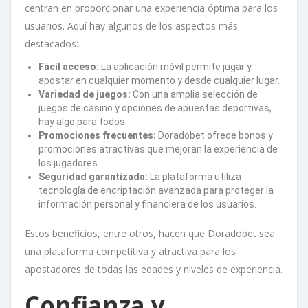
centran en proporcionar una experiencia óptima para los
usuarios. Aquí hay algunos de los aspectos más
destacados:
Fácil acceso:
La aplicación móvil permite jugar y
apostar en cualquier momento y desde cualquier lugar.
Variedad de juegos:
Con una amplia selección de
juegos de casino y opciones de apuestas deportivas,
hay algo para todos.
Promociones frecuentes:
Doradobet ofrece bonos y
promociones atractivas que mejoran la experiencia de
los jugadores.
Seguridad garantizada:
La plataforma utiliza
tecnología de encriptación avanzada para proteger la
información personal y financiera de los usuarios.
Estos beneficios, entre otros, hacen que Doradobet sea
una plataforma competitiva y atractiva para los
apostadores de todas las edades y niveles de experiencia.
Confianza y