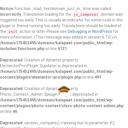
Notice
: Function _load_textdomain_just_in_time was called
incorrectly
. Translation loading for the
domain was
js_composer
triggered too early. This is usually an indicator for some code in the
plugin or theme running too early. Translations should be loaded at
the
action or later. Please see
Debugging in WordPress
for
init
more information. (This message was added in version 6.7.0.) in
/home/u175452495/domains/kalapeet.com/public_html/wp-
includes/functions.php
on line
6121
Deprecated
: Creation of dynamic property
ElementorPro\Plugin::$updater is deprecated in
/home/u175452495/domains/kalapeet.com/public_html/wp-
content/plugins/elementor-pro/plugin.php
on line
491
Deprecated
: Creation of dynamic property
Photo_Contest_Admin::$plugin_slug is deprecated in
/home/u175452495/domains/kalapeet.com/public_html/wp-
content/plugins/photo-contest/class-photo-contest-admin.php
Doradobet:
on line
46
Deprecated
: version_compare(): Passing null to parameter #2