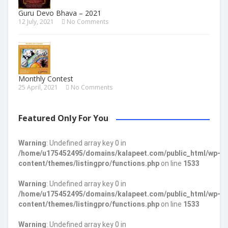
Guru Devo Bhava – 2021
12 July, 2021
No Comments
Monthly Contest
25 April, 2021
No Comments
Featured Only For You
Warning
: Undefined array key 0 in
/home/u175452495/domains/kalapeet.com/public_html/wp-
content/themes/listingpro/functions.php
on line
1533
Warning
: Undefined array key 0 in
/home/u175452495/domains/kalapeet.com/public_html/wp-
content/themes/listingpro/functions.php
on line
1533
Warning
: Undefined array key 0 in