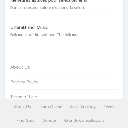
Meilleures astuces pour sélectionner un
Dans un secteur saturé d'options, la sélect.
Uttarakhandi Music
Folk music of Uttarakhand The folk mus.
About Us
Privacy Policy
Terms of Use
About Us
Learn Online
Artist Directory
Events
Refunds-Cancellations
Find Guru
Donate
Refunds-Cancellations