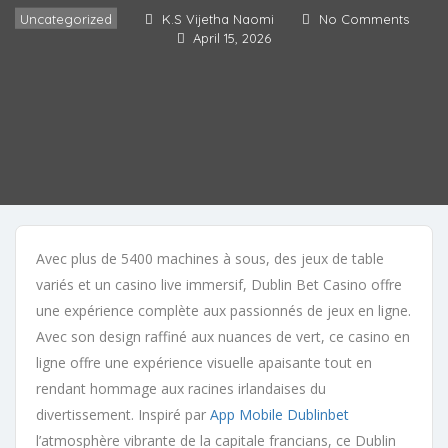
Uncategorized
K.S Vijetha Naomi
No Comments
April 15, 2026
Avec plus de 5400 machines à sous, des jeux de table
variés et un casino live immersif, Dublin Bet Casino offre
une expérience complète aux passionnés de jeux en ligne.
Avec son design raffiné aux nuances de vert, ce casino en
ligne offre une expérience visuelle apaisante tout en
rendant hommage aux racines irlandaises du
divertissement. Inspiré par
App Mobile Dublinbet
l’atmosphère vibrante de la capitale francians, ce Dublin