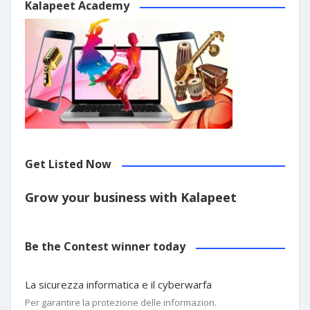
Kalapeet Academy
Get Listed Now
Grow your business with Kalapeet
Be the Contest winner today
La sicurezza informatica e il cyberwarfa
Per garantire la protezione delle informazion.