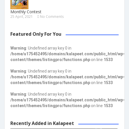
Monthly Contest
25 April, 2021
No Comments
Featured Only For You
Warning
: Undefined array key 0 in
/home/u175452495/domains/kalapeet.com/public_html/wp-
content/themes/listingpro/functions.php
on line
1533
Warning
: Undefined array key 0 in
/home/u175452495/domains/kalapeet.com/public_html/wp-
content/themes/listingpro/functions.php
on line
1533
Warning
: Undefined array key 0 in
/home/u175452495/domains/kalapeet.com/public_html/wp-
content/themes/listingpro/functions.php
on line
1533
Recently Added in Kalapeet