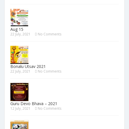
Aug 15
22 July, 2021
No Comments
Bonalu Utsav 2021
22 July, 2021
No Comments
Guru Devo Bhava – 2021
12 July, 2021
No Comments