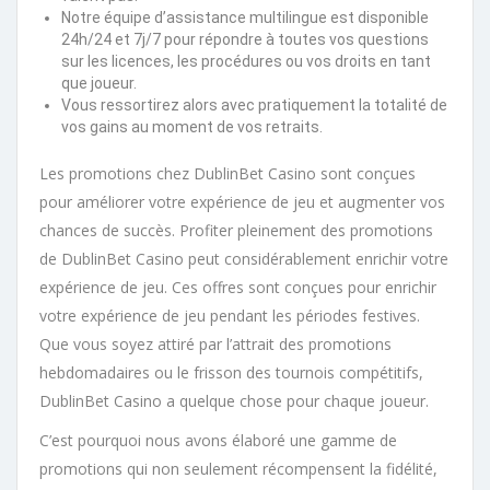
Notre équipe d’assistance multilingue est disponible
24h/24 et 7j/7 pour répondre à toutes vos questions
sur les licences, les procédures ou vos droits en tant
que joueur.
Vous ressortirez alors avec pratiquement la totalité de
vos gains au moment de vos retraits.
Les promotions chez DublinBet Casino sont conçues
pour améliorer votre expérience de jeu et augmenter vos
chances de succès. Profiter pleinement des promotions
de DublinBet Casino peut considérablement enrichir votre
expérience de jeu. Ces offres sont conçues pour enrichir
votre expérience de jeu pendant les périodes festives.
Que vous soyez attiré par l’attrait des promotions
hebdomadaires ou le frisson des tournois compétitifs,
DublinBet Casino a quelque chose pour chaque joueur.
C’est pourquoi nous avons élaboré une gamme de
promotions qui non seulement récompensent la fidélité,