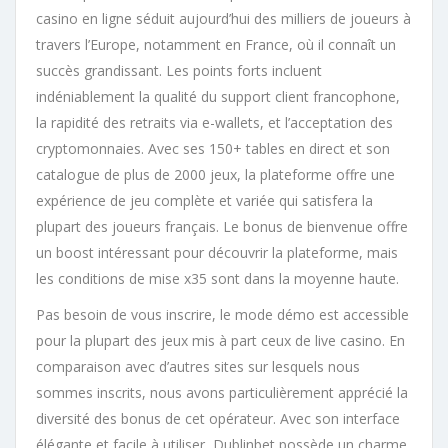
casino en ligne séduit aujourd’hui des milliers de joueurs à
travers l’Europe, notamment en France, où il connaît un
succès grandissant. Les points forts incluent
indéniablement la qualité du support client francophone,
la rapidité des retraits via e-wallets, et l’acceptation des
cryptomonnaies. Avec ses 150+ tables en direct et son
catalogue de plus de 2000 jeux, la plateforme offre une
expérience de jeu complète et variée qui satisfera la
plupart des joueurs français. Le bonus de bienvenue offre
un boost intéressant pour découvrir la plateforme, mais
les conditions de mise x35 sont dans la moyenne haute.
Pas besoin de vous inscrire, le mode démo est accessible
pour la plupart des jeux mis à part ceux de live casino. En
comparaison avec d’autres sites sur lesquels nous
sommes inscrits, nous avons particulièrement apprécié la
diversité des bonus de cet opérateur. Avec son interface
élégante et facile à utiliser, Dublinbet possède un charme