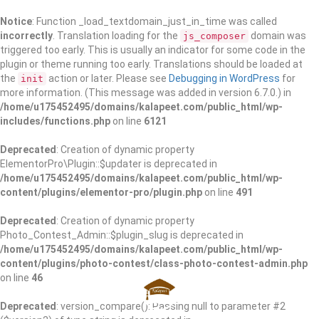
Notice
: Function _load_textdomain_just_in_time was called
incorrectly
. Translation loading for the
domain was
js_composer
triggered too early. This is usually an indicator for some code in the
plugin or theme running too early. Translations should be loaded at
the
action or later. Please see
Debugging in WordPress
for
init
more information. (This message was added in version 6.7.0.) in
/home/u175452495/domains/kalapeet.com/public_html/wp-
includes/functions.php
on line
6121
Deprecated
: Creation of dynamic property
ElementorPro\Plugin::$updater is deprecated in
/home/u175452495/domains/kalapeet.com/public_html/wp-
content/plugins/elementor-pro/plugin.php
on line
491
Deprecated
: Creation of dynamic property
Photo_Contest_Admin::$plugin_slug is deprecated in
/home/u175452495/domains/kalapeet.com/public_html/wp-
content/plugins/photo-contest/class-photo-contest-admin.php
on line
46
Deprecated
: version_compare(): Passing null to parameter #2