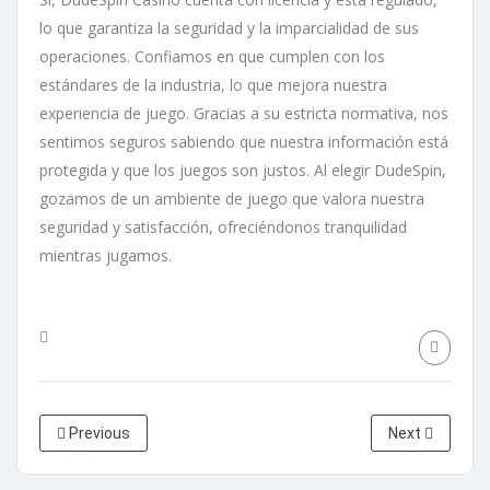
lo que garantiza la seguridad y la imparcialidad de sus
operaciones. Confiamos en que cumplen con los
estándares de la industria, lo que mejora nuestra
experiencia de juego. Gracias a su estricta normativa, nos
sentimos seguros sabiendo que nuestra información está
protegida y que los juegos son justos. Al elegir DudeSpin,
gozamos de un ambiente de juego que valora nuestra
seguridad y satisfacción, ofreciéndonos tranquilidad
mientras jugamos.
Previous
Next