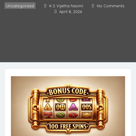
Uncategorized
K.S Vijetha Naomi
No Comments
April 8, 2026