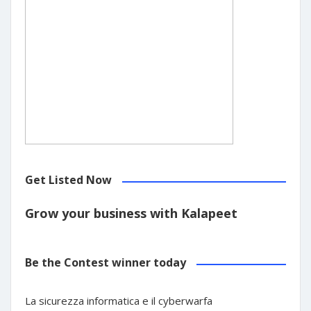
Get Listed Now
Grow your business with Kalapeet
Be the Contest winner today
La sicurezza informatica e il cyberwarfa