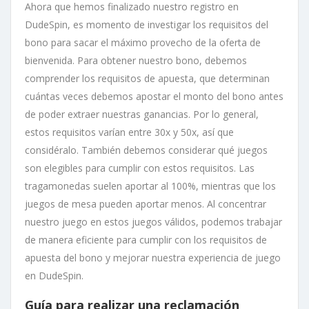
Ahora que hemos finalizado nuestro registro en
DudeSpin, es momento de investigar los requisitos del
bono para sacar el máximo provecho de la oferta de
bienvenida. Para obtener nuestro bono, debemos
comprender los requisitos de apuesta, que determinan
cuántas veces debemos apostar el monto del bono antes
de poder extraer nuestras ganancias. Por lo general,
estos requisitos varían entre 30x y 50x, así que
considéralo. También debemos considerar qué juegos
son elegibles para cumplir con estos requisitos. Las
tragamonedas suelen aportar al 100%, mientras que los
juegos de mesa pueden aportar menos. Al concentrar
nuestro juego en estos juegos válidos, podemos trabajar
de manera eficiente para cumplir con los requisitos de
apuesta del bono y mejorar nuestra experiencia de juego
en DudeSpin.
Guía para realizar una reclamación