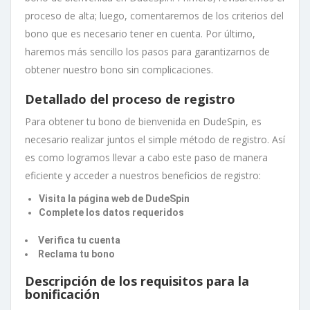
proceso de alta; luego, comentaremos de los criterios del
bono que es necesario tener en cuenta. Por último,
haremos más sencillo los pasos para garantizarnos de
obtener nuestro bono sin complicaciones.
Detallado del proceso de registro
Para obtener tu bono de bienvenida en DudeSpin, es
necesario realizar juntos el simple método de registro. Así
es como logramos llevar a cabo este paso de manera
eficiente y acceder a nuestros beneficios de registro:
Visita la página web de DudeSpin
Complete los datos requeridos
Verifica tu cuenta
Reclama tu bono
Descripción de los requisitos para la
bonificación