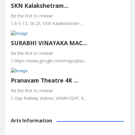
SKN Kalakshetram...
Be the first to review!
6-5-13, 26 25, SKN Kalakshetram ...
SURABHI VINAYAKA MAC...
Be the first to review!
https://www.google.com/maps/plac...
Pranavam Theatre 4K ...
Be the first to review!
Opp Railway station, VHMV+QVP, K...
Arts Information