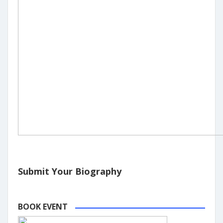
Submit Your Biography
BOOK EVENT