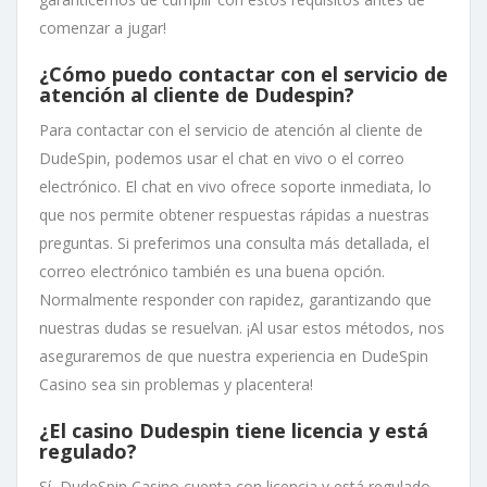
comenzar a jugar!
¿Cómo puedo contactar con el servicio de
atención al cliente de Dudespin?
Para contactar con el servicio de atención al cliente de
DudeSpin, podemos usar el chat en vivo o el correo
electrónico. El chat en vivo ofrece soporte inmediata, lo
que nos permite obtener respuestas rápidas a nuestras
preguntas. Si preferimos una consulta más detallada, el
correo electrónico también es una buena opción.
Normalmente responder con rapidez, garantizando que
nuestras dudas se resuelvan. ¡Al usar estos métodos, nos
aseguraremos de que nuestra experiencia en DudeSpin
Casino sea sin problemas y placentera!
¿El casino Dudespin tiene licencia y está
regulado?
Sí, DudeSpin Casino cuenta con licencia y está regulado,