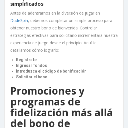
simplificados
Antes de adentrarnos en la diversión de jugar en
DudeSpin
, debemos completar un simple proceso para
obtener nuestro bono de bienvenida. Controlar
estrategias efectivas para solicitarlo incrementará nuestra
experiencia de juego desde el principio. Aquí te
detallamos cómo lograrlo:
Regístrate
Ingresar fondos
Introduzca el código de bonificación
Solicitar el bono
Promociones y
programas de
fidelización más allá
del bono de