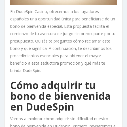
En DudeSpin Casino, ofrecemos a los jugadores
españoles una oportunidad única para beneficiarse de un
bono de bienvenida especial. Esta propuesta facilita el
comienzo de tu aventura de juego sin preocuparte por tu
presupuesto. Quizás te preguntes cómo reclamar este
bono y qué significa. A continuación, te describimos los
procedimientos esenciales para obtener el mayor
beneficio a esta seductora promoción y qué más te
brinda DudeSpin.
Cómo adquirir tu
bono de bienvenida
en DudeSpin
Vamos a explorar cómo adquirir sin dificultad nuestro
bono de bienvenida en DudeSpin. Primero, revisaremos el