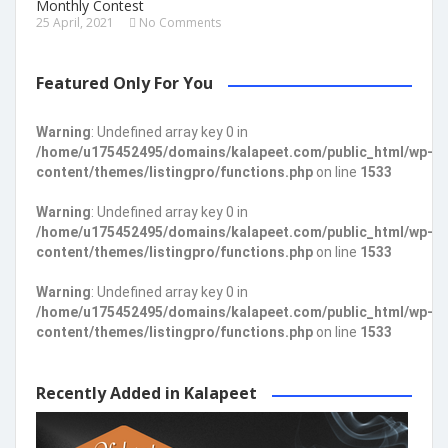
Monthly Contest
25 April, 2021
No Comments
Featured Only For You
Warning
: Undefined array key 0 in
/home/u175452495/domains/kalapeet.com/public_html/wp-
content/themes/listingpro/functions.php
on line
1533
Warning
: Undefined array key 0 in
/home/u175452495/domains/kalapeet.com/public_html/wp-
content/themes/listingpro/functions.php
on line
1533
Warning
: Undefined array key 0 in
/home/u175452495/domains/kalapeet.com/public_html/wp-
content/themes/listingpro/functions.php
on line
1533
Recently Added in Kalapeet