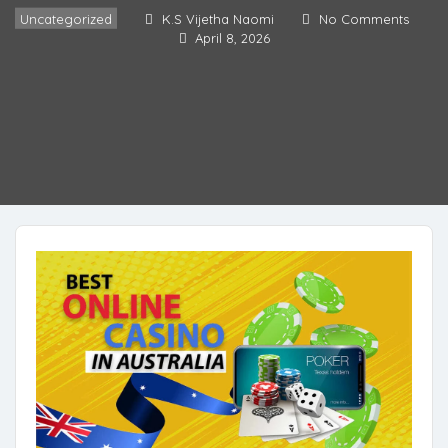
Uncategorized
K.S Vijetha Naomi
No Comments
April 8, 2026