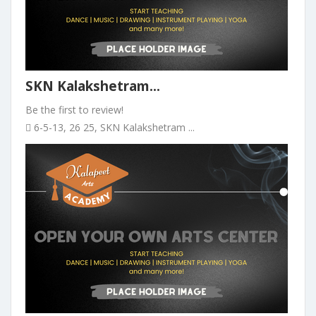
SKN Kalakshetram...
Be the first to review!
6-5-13, 26 25, SKN Kalakshetram ...