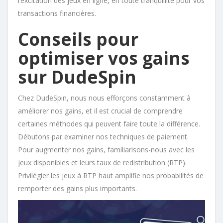
l’excitation des jeux en ligne, en toute tranquillité pour vos
transactions financières.
Conseils pour
optimiser vos gains
sur DudeSpin
Chez DudeSpin, nous nous efforçons constamment à
améliorer nos gains, et il est crucial de comprendre
certaines méthodes qui peuvent faire toute la différence.
Débutons par examiner nos techniques de paiement.
Pour augmenter nos gains, familiarisons-nous avec les
jeux disponibles et leurs taux de redistribution (RTP).
Privilégier les jeux à RTP haut amplifie nos probabilités de
remporter des gains plus importants.