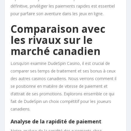
définitive, privilégier les paiements rapides est essentiel
pour parfaire son aventure dans les jeux en ligne.
Comparaison avec
les rivaux sur le
marché canadien
Lorsqu’on examine DudeSpin Casino, il est crucial de
comparer ses temps de traitement et ses bonus à ceux
des autres casinos canadiens. Nous verrons comment il
se positionne en matière de vitesse de paiement et
d’attrait de ses promotions. Explorons ensemble ce qui
fait de DudeSpin un choix compétitif pour les joueurs
canadiens.
Analyse de la rapidité de paiement
Notre analyse de la rapidité des paiements chez