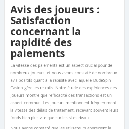
Avis des joueurs :
Satisfaction
concernant la
rapidité des
paiements
La vitesse des paiements est un aspect crucial pour de
nombreux joueurs, et nous avons constaté de nombreux
avis positifs quant à la rapidité avec laquelle DudeSpin
Casino gère les retraits. Notre étude des expériences des
joueurs montre que l’efficacité des transactions est un
aspect commun. Les joueurs mentionnent fréquemment
la vitesse des délais de traitement, recevant souvent leurs
fonds bien plus vite que sur les sites rivaux.
Nous avons constaté que les utilisateurs apprécient la