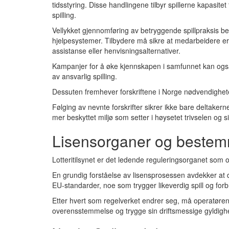
tidsstyring. Disse handlingene tilbyr spillerne kapasitet
spilling.
Vellykket gjennomføring av betryggende spillpraksis b
hjelpesystemer. Tilbydere må sikre at medarbeidere er 
assistanse eller henvisningsalternativer.
Kampanjer for å øke kjennskapen i samfunnet kan også 
av ansvarlig spilling.
Dessuten fremhever forskriftene i Norge nødvendigheten 
Følging av nevnte forskrifter sikrer ikke bare deltakern
mer beskyttet miljø som setter i høysetet trivselen og si
Lisensorganer og bestem
Lotteritilsynet er det ledende reguleringsorganet som o
En grundig forståelse av lisensprosessen avdekker at
EU-standarder, noe som trygger likeverdig spill og for
Etter hvert som regelverket endrer seg, må operatørene
overensstemmelse og trygge sin driftsmessige gyldighe