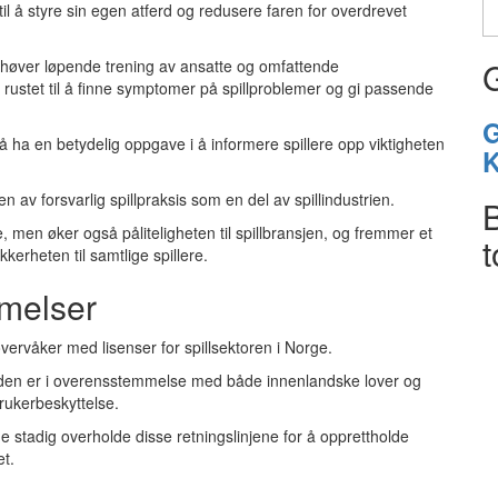
 til å styre sin egen atferd og redusere faren for overdrevet
ehøver løpende trening av ansatte og omfattende
rustet til å finne symptomer på spillproblemer og gi passende
G
ha en betydelig oppgave i å informere spillere opp viktigheten
K
av forsvarlig spillpraksis som en del av spillindustrien.
e, men øker også påliteligheten til spillbransjen, og fremmer et
kkerheten til samtlige spillere.
melser
vervåker med lisenser for spillsektoren i Norge.
 den er i overensstemmelse med både innenlandske lover og
brukerbeskyttelse.
 stadig overholde disse retningslinjene for å opprettholde
t.