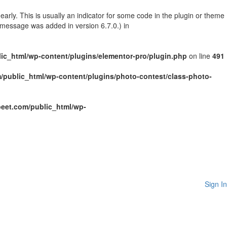
arly. This is usually an indicator for some code in the plugin or theme
 message was added in version 6.7.0.) in
c_html/wp-content/plugins/elementor-pro/plugin.php
on line
491
public_html/wp-content/plugins/photo-contest/class-photo-
eet.com/public_html/wp-
Sign In