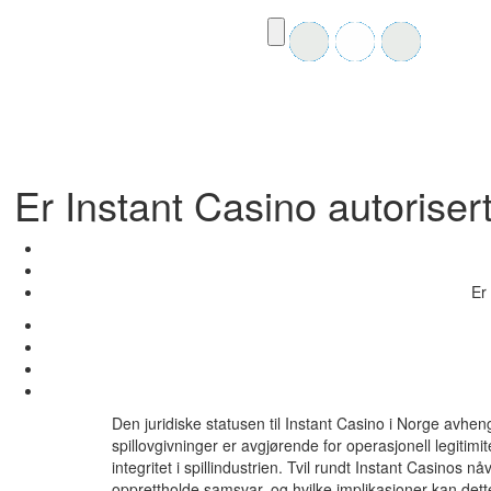
Er Instant Casino autorise
Er
Den juridiske statusen til Instant Casino i Norge avheng
spillovgivninger er avgjørende for operasjonell legitimit
integritet i spillindustrien. Tvil rundt Instant Casinos 
opprettholde samsvar, og hvilke implikasjoner kan dett