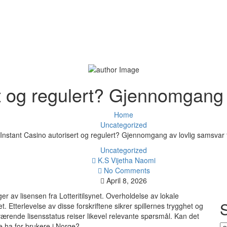
rt og regulert? Gjennomgang 
Home
Uncategorized
 Instant Casino autorisert og regulert? Gjennomgang av lovlig samsvar
Uncategorized
K.S Vijetha Naomi
No Comments
April 8, 2026
er av lisensen fra Lotteritilsynet. Overholdelse av lokale
et. Etterlevelse av disse forskriftene sikrer spillernes trygghet og
nåværende lisensstatus reiser likevel relevante spørsmål. Kan det
e ha for brukere i Norge?