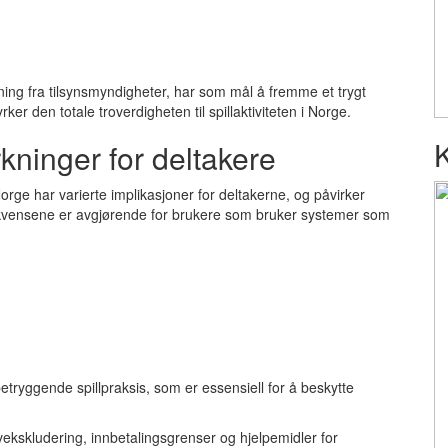
ing fra tilsynsmyndigheter, har som mål å fremme et trygt
ker den totale troverdigheten til spillaktiviteten i Norge.
kninger for deltakere
Norge har varierte implikasjoner for deltakerne, og påvirker
sekvensene er avgjørende for brukere som bruker systemer som
te betryggende spillpraksis, som er essensiell for å beskytte
lvekskludering, innbetalingsgrenser og hjelpemidler for