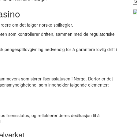
Se
w
asino
y
w
rdere om det følger norske spillregler.
heten som kontrollerer driften, sammen med de regulatoriske
pengespilllovgivning nødvendig for å garantere lovlig drift i
rammeverk som styrer lisensstatusen i Norge. Derfor er det
lisensmyndighetene, som inneholder følgende elementer:
s lisensstatus, og reflekterer deres dedikasjon til å
t.
elverket