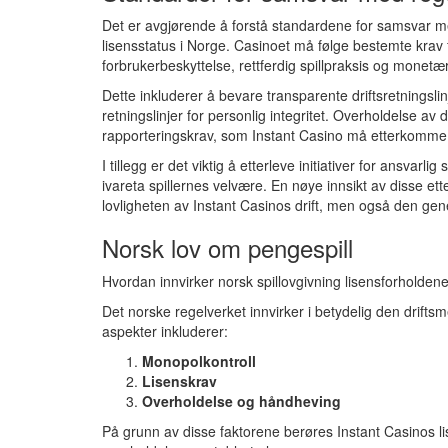
Det er avgjørende å forstå standardene for samsvar 
lisensstatus i Norge. Casinoet må følge bestemte krav 
forbrukerbeskyttelse, rettferdig spillpraksis og monetæ
Dette inkluderer å bevare transparente driftsretningsli
retningslinjer for personlig integritet. Overholdelse a
rapporteringskrav, som Instant Casino må etterkomme f
I tillegg er det viktig å etterleve initiativer for ansvarlig
ivareta spillernes velvære. En nøye innsikt av disse et
lovligheten av Instant Casinos drift, men også den gener
Norsk lov om pengespill
Hvordan innvirker norsk spillovgivning lisensforholdene
Det norske regelverket innvirker i betydelig den driftsm
aspekter inkluderer:
Monopolkontroll
Lisenskrav
Overholdelse og håndheving
På grunn av disse faktorene berøres Instant Casinos li