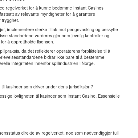
med regelverket for å kunne bedømme Instant Casinos
fastsatt av relevante myndigheter for å garantere
r trygghet.
njer, implementere sterke tiltak mot pengevasking og beskytte
v disse standardene vurderes gjennom jevnlig kontroller og
or å opprettholde lisensen.
 spillpraksis, da det reflekterer operatørens forpliktelse til å
terlevelsesstandardene bidrar ikke bare til å bestemme
elle integriteten innenfor spillindustrien i Norge.
 til kasinoer som driver under dens jurisdiksjon?
essige lovligheten til kasinoer som Instant Casino. Essensielle
sensstatus direkte av regelverket, noe som nødvendiggjør full