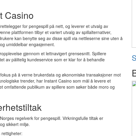
t Casino
rettelegger for pengespill på nett, og leverer et utvalg av
Denne plattformen tilbyr et variert utvalg av spillalternativer,
. Brukere kan benytte seg av disse spill via nettleserne sine uten å
t og umiddelbar engasjement.
lleropplevelse gjennom et lettnavigert grensesnitt. Spillere
S
ttet av pålitelig kundeservice som er klar for å behandle
 fokus på å verne brukerdata og økonomiske transaksjoner mot
logiske trender, har Instant Casino som mål å levere et
til et omfattende publikum av spillere som søker både moro og
rhetstiltak
 Norges regelverk for pengespill. Virkningsfulle tiltak er
og sikkert miljø.
rettigheter: