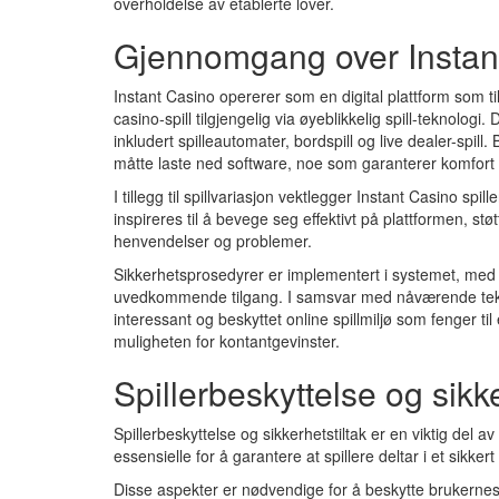
overholdelse av etablerte lover.
Gjennomgang over Instan
Instant Casino opererer som en digital plattform som til
casino-spill tilgjengelig via øyeblikkelig spill-teknologi. 
inkludert spilleautomater, bordspill og live dealer-spill
måtte laste ned software, noe som garanterer komfor
I tillegg til spillvariasjon vektlegger Instant Casino spi
inspireres til å bevege seg effektivt på plattformen, stø
henvendelser og problemer.
Sikkerhetsprosedyrer er implementert i systemet, med
uvedkommende tilgang. I samsvar med nåværende tekno
interessant og beskyttet online spillmiljø som fenger 
muligheten for kontantgevinster.
Spillerbeskyttelse og sikke
Spillerbeskyttelse og sikkerhetstiltak er en viktig del av
essensielle for å garantere at spillere deltar i et sikkert 
Disse aspekter er nødvendige for å beskytte brukernes 