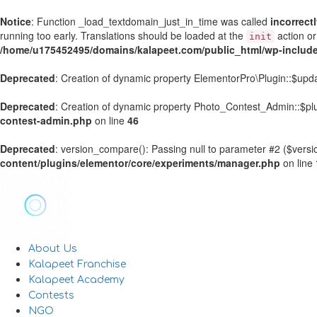
Notice
: Function _load_textdomain_just_in_time was called
incorrect
running too early. Translations should be loaded at the
action or
init
/home/u175452495/domains/kalapeet.com/public_html/wp-include
Deprecated
: Creation of dynamic property ElementorPro\Plugin::$upd
Deprecated
: Creation of dynamic property Photo_Contest_Admin::$plu
contest-admin.php
on line
46
Deprecated
: version_compare(): Passing null to parameter #2 ($versio
content/plugins/elementor/core/experiments/manager.php
on line
About Us
Kalapeet Franchise
Kalapeet Academy
Contests
NGO