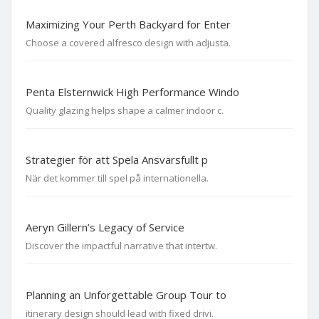
Maximizing Your Perth Backyard for Enter
Choose a covered alfresco design with adjusta.
Penta Elsternwick High Performance Windo
Quality glazing helps shape a calmer indoor c.
Strategier för att Spela Ansvarsfullt p
När det kommer till spel på internationella.
Aeryn Gillern’s Legacy of Service
Discover the impactful narrative that intertw.
Planning an Unforgettable Group Tour to
itinerary design should lead with fixed drivi.