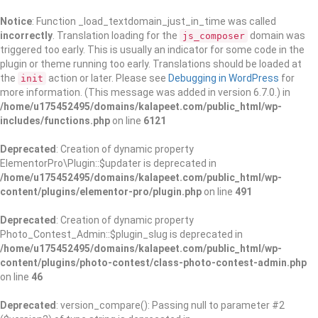
Notice
: Function _load_textdomain_just_in_time was called
incorrectly
. Translation loading for the
domain was
js_composer
triggered too early. This is usually an indicator for some code in the
plugin or theme running too early. Translations should be loaded at
the
action or later. Please see
Debugging in WordPress
for
init
more information. (This message was added in version 6.7.0.) in
/home/u175452495/domains/kalapeet.com/public_html/wp-
includes/functions.php
on line
6121
Deprecated
: Creation of dynamic property
ElementorPro\Plugin::$updater is deprecated in
/home/u175452495/domains/kalapeet.com/public_html/wp-
content/plugins/elementor-pro/plugin.php
on line
491
Deprecated
: Creation of dynamic property
Photo_Contest_Admin::$plugin_slug is deprecated in
/home/u175452495/domains/kalapeet.com/public_html/wp-
content/plugins/photo-contest/class-photo-contest-admin.php
on line
46
Deprecated
: version_compare(): Passing null to parameter #2