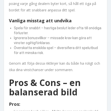
poäng varje gång dealern byter kort, så håll ett öga på
bordet för att snabbare anpassa ditt spel.
Vanliga misstag att undvika
Spela för snabbt – hastiga beslut leder ofta till onödiga
förluster.
Ignorera bonusvillkor – missade krav kan göra att
vinster ogiltigförklaras.
Överskatta enskilda spel – diversifiera ditt spelutbud
för att minska risk.
Genom att följa dessa riktlinjer kan du både ha roligt och
öka dina vinstchanser under sommaren.
Pros & Cons – en
balanserad bild
Pros: