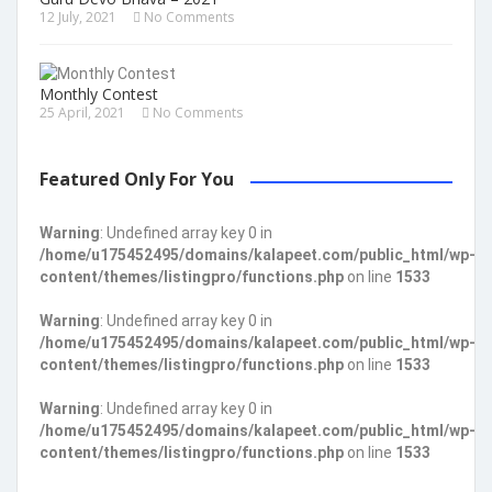
12 July, 2021
No Comments
Monthly Contest
25 April, 2021
No Comments
Featured Only For You
Warning
: Undefined array key 0 in
/home/u175452495/domains/kalapeet.com/public_html/wp-
content/themes/listingpro/functions.php
on line
1533
Warning
: Undefined array key 0 in
/home/u175452495/domains/kalapeet.com/public_html/wp-
content/themes/listingpro/functions.php
on line
1533
Warning
: Undefined array key 0 in
/home/u175452495/domains/kalapeet.com/public_html/wp-
content/themes/listingpro/functions.php
on line
1533