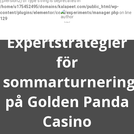
($version2) of type string is deprecated in
/home/u175452495/domains/kalapeet.com/public_html/wp-
content/plugins/elementor/core/experiments/manager.php
on line
129
Expertstrategier
för
sommarturnering
på Golden Panda
Casino