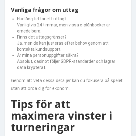
Vanliga frågor om uttag
Hur lång tid tar ett uttag?
Vanligtvis 24 timmar, men vissa e‑plånböcker är
omedelbara.
Finns det uttagsgränser?
Ja, men de kan justeras efter behov genom att
kontakta kundsupport.
Är mina personuppgifter säkra?
Absolut, casinot följer GDPR‑standarder och lagrar
data krypterat.
Genom att veta dessa detaljer kan du fokusera på spelet
utan att oroa dig för ekonomi.
Tips för att
maximera vinster i
turneringar