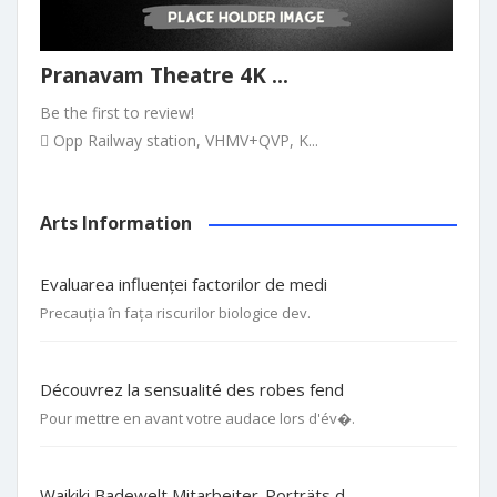
Pranavam Theatre 4K ...
Be the first to review!
Opp Railway station, VHMV+QVP, K...
Arts Information
Evaluarea influenței factorilor de medi
Precauția în fața riscurilor biologice dev.
Découvrez la sensualité des robes fend
Pour mettre en avant votre audace lors d'év�.
Waikiki Badewelt Mitarbeiter-Porträts d