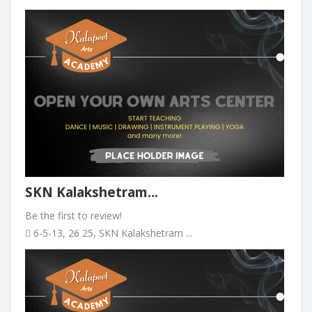
SKN Kalakshetram...
Be the first to review!
6-5-13, 26 25, SKN Kalakshetram ...