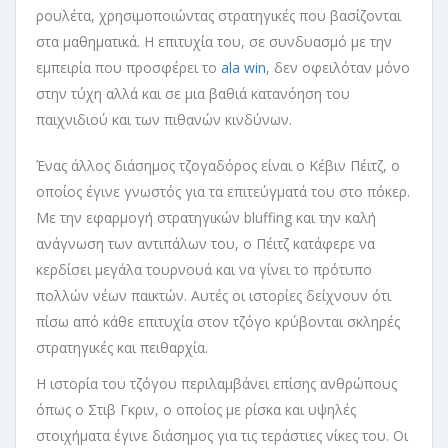
ρουλέτα, χρησιμοποιώντας στρατηγικές που βασίζονται
στα μαθηματικά. Η επιτυχία του, σε συνδυασμό με την
εμπειρία που προσφέρει το
ala win
, δεν οφειλόταν μόνο
στην τύχη αλλά και σε μια βαθιά κατανόηση του
παιχνιδιού και των πιθανών κινδύνων.
Ένας άλλος διάσημος τζογαδόρος είναι ο Κέβιν Πέιτζ, ο
οποίος έγινε γνωστός για τα επιτεύγματά του στο πόκερ.
Με την εφαρμογή στρατηγικών bluffing και την καλή
ανάγνωση των αντιπάλων του, ο Πέιτζ κατάφερε να
κερδίσει μεγάλα τουρνουά και να γίνει το πρότυπο
πολλών νέων παικτών. Αυτές οι ιστορίες δείχνουν ότι
πίσω από κάθε επιτυχία στον τζόγο κρύβονται σκληρές
στρατηγικές και πειθαρχία.
Η ιστορία του τζόγου περιλαμβάνει επίσης ανθρώπους
όπως ο Στιβ Γκριν, ο οποίος με ρίσκα και υψηλές
στοιχήματα έγινε διάσημος για τις τεράστιες νίκες του. Οι