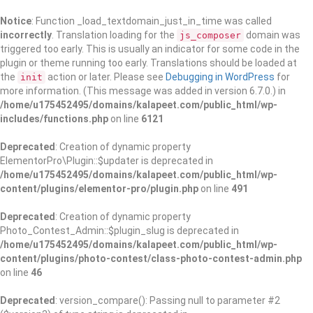
Notice
: Function _load_textdomain_just_in_time was called
incorrectly
. Translation loading for the
domain was
js_composer
triggered too early. This is usually an indicator for some code in the
plugin or theme running too early. Translations should be loaded at
the
action or later. Please see
Debugging in WordPress
for
init
more information. (This message was added in version 6.7.0.) in
/home/u175452495/domains/kalapeet.com/public_html/wp-
includes/functions.php
on line
6121
Deprecated
: Creation of dynamic property
ElementorPro\Plugin::$updater is deprecated in
/home/u175452495/domains/kalapeet.com/public_html/wp-
content/plugins/elementor-pro/plugin.php
on line
491
Deprecated
: Creation of dynamic property
Photo_Contest_Admin::$plugin_slug is deprecated in
/home/u175452495/domains/kalapeet.com/public_html/wp-
content/plugins/photo-contest/class-photo-contest-admin.php
on line
46
Deprecated
: version_compare(): Passing null to parameter #2