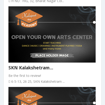
H NO : HIG, 32, Bharat Nagar Col...
SKN Kalakshetram...
Be the first to review!
6-5-13, 26 25, SKN Kalakshetram ...