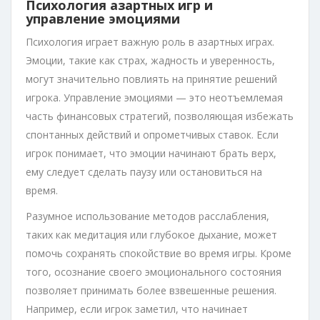
Психология азартных игр и
управление эмоциями
Психология играет важную роль в азартных играх.
Эмоции, такие как страх, жадность и уверенность,
могут значительно повлиять на принятие решений
игрока. Управление эмоциями — это неотъемлемая
часть финансовых стратегий, позволяющая избежать
спонтанных действий и опрометчивых ставок. Если
игрок понимает, что эмоции начинают брать верх,
ему следует сделать паузу или остановиться на
время.
Разумное использование методов расслабления,
таких как медитация или глубокое дыхание, может
помочь сохранять спокойствие во время игры. Кроме
того, осознание своего эмоционального состояния
позволяет принимать более взвешенные решения.
Например, если игрок заметил, что начинает