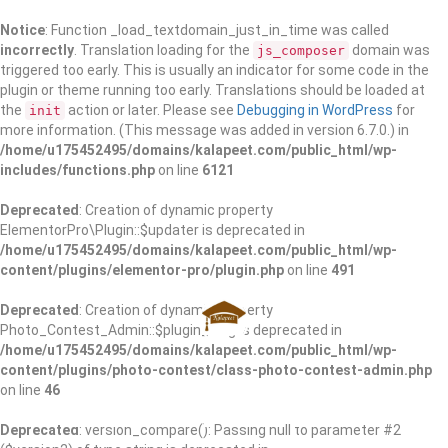
Notice
: Function _load_textdomain_just_in_time was called
incorrectly
. Translation loading for the
domain was
js_composer
triggered too early. This is usually an indicator for some code in the
plugin or theme running too early. Translations should be loaded at
the
action or later. Please see
Debugging in WordPress
for
init
more information. (This message was added in version 6.7.0.) in
/home/u175452495/domains/kalapeet.com/public_html/wp-
includes/functions.php
on line
6121
Deprecated
: Creation of dynamic property
ElementorPro\Plugin::$updater is deprecated in
/home/u175452495/domains/kalapeet.com/public_html/wp-
content/plugins/elementor-pro/plugin.php
on line
491
Deprecated
: Creation of dynamic property
Photo_Contest_Admin::$plugin_slug is deprecated in
/home/u175452495/domains/kalapeet.com/public_html/wp-
content/plugins/photo-contest/class-photo-contest-admin.php
Финансовые
on line
46
Deprecated
: version_compare(): Passing null to parameter #2