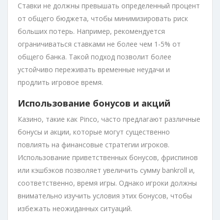
Ставки не должны превышать определенный процент
от общего бюджета, чтобы минимизировать риск
больших потерь. Например, рекомендуется
ограничиваться ставками не более чем 1-5% от
общего банка. Такой подход позволит более
устойчиво переживать временные неудачи и
продлить игровое время.
Использование бонусов и акций
Казино, такие как Pinco, часто предлагают различные
бонусы и акции, которые могут существенно
повлиять на финансовые стратегии игроков.
Использование приветственных бонусов, фриспинов
или кэшбэков позволяет увеличить сумму bankroll и,
соответственно, время игры. Однако игроки должны
внимательно изучить условия этих бонусов, чтобы
избежать неожиданных ситуаций.