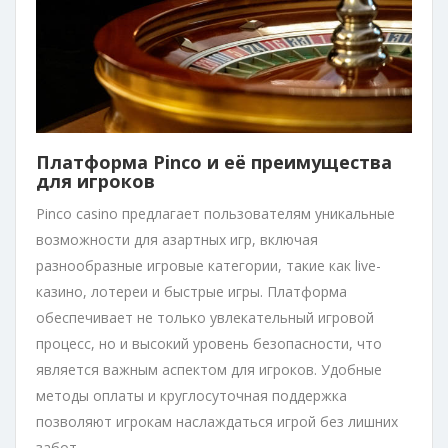
Платформа Pinco и её преимущества
для игроков
Pinco casino предлагает пользователям уникальные
возможности для азартных игр, включая
разнообразные игровые категории, такие как live-
казино, лотереи и быстрые игры. Платформа
обеспечивает не только увлекательный игровой
процесс, но и высокий уровень безопасности, что
является важным аспектом для игроков. Удобные
методы оплаты и круглосуточная поддержка
позволяют игрокам наслаждаться игрой без лишних
забот.