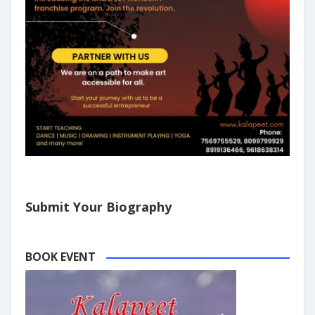
Submit Your Biography
BOOK EVENT