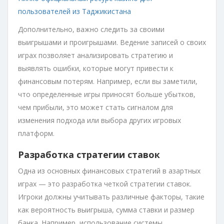
пользователей из Таджикистана
Дополнительно, важно следить за своими
выигрышами и проигрышами. Ведение записей о своих
играх позволяет анализировать стратегию и
выявлять ошибки, которые могут привести к
финансовым потерям. Например, если вы заметили,
что определенные игры приносят больше убытков,
чем прибыли, это может стать сигналом для
изменения подхода или выбора других игровых
платформ.
Разработка стратегии ставок
Одна из основных финансовых стратегий в азартных
играх — это разработка четкой стратегии ставок.
Игроки должны учитывать различные факторы, такие
как вероятность выигрыша, сумма ставки и размер
банка. Например, использование системы