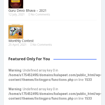
Guru Devo Bhava – 2021
12 July, 2021
No Comments
Monthly Contest
25 April, 2021
No Comments
Featured Only For You
Warning
: Undefined array key 0 in
/home/u175452495/domains/kalapeet.com/public_html/wp-
content/themes/listingpro/functions.php
on line
1533
Warning
: Undefined array key 0 in
/home/u175452495/domains/kalapeet.com/public_html/wp-
content/themes/listingpro/functions.php
on line
1533