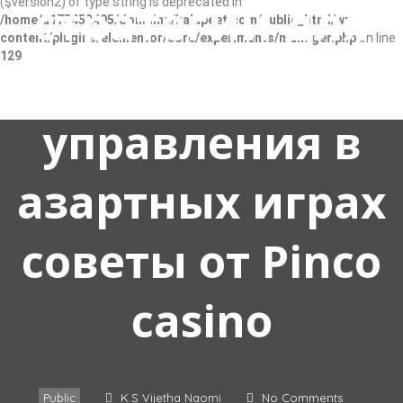
стратегии для
($version2) of type string is deprecated in
/home/u175452495/domains/kalapeet.com/public_html/wp-
content/plugins/elementor/core/experiments/manager.php
on line
129
успешного
управления в
азартных играх
советы от Pinco
casino
Public
K.S Vijetha Naomi
No Comments