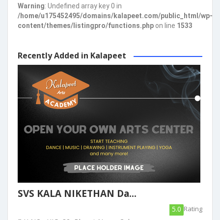
Warning
: Undefined array key 0 in
/home/u175452495/domains/kalapeet.com/public_html/wp-
content/themes/listingpro/functions.php
on line
1533
Recently Added in Kalapeet
SVS KALA NIKETHAN Da...
5.0
Rating