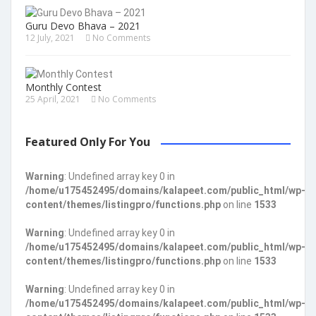
Guru Devo Bhava – 2021
12 July, 2021
No Comments
Monthly Contest
25 April, 2021
No Comments
Featured Only For You
Warning
: Undefined array key 0 in
/home/u175452495/domains/kalapeet.com/public_html/wp-
content/themes/listingpro/functions.php
on line
1533
Warning
: Undefined array key 0 in
/home/u175452495/domains/kalapeet.com/public_html/wp-
content/themes/listingpro/functions.php
on line
1533
Warning
: Undefined array key 0 in
/home/u175452495/domains/kalapeet.com/public_html/wp-