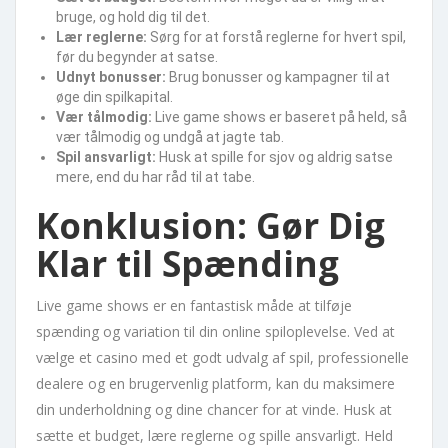
bruge, og hold dig til det.
Lær reglerne:
Sørg for at forstå reglerne for hvert spil,
før du begynder at satse.
Udnyt bonusser:
Brug bonusser og kampagner til at
øge din spilkapital.
Vær tålmodig:
Live game shows er baseret på held, så
vær tålmodig og undgå at jagte tab.
Spil ansvarligt:
Husk at spille for sjov og aldrig satse
mere, end du har råd til at tabe.
Konklusion: Gør Dig
Klar til Spænding
Live game shows er en fantastisk måde at tilføje
spænding og variation til din online spiloplevelse. Ved at
vælge et casino med et godt udvalg af spil, professionelle
dealere og en brugervenlig platform, kan du maksimere
din underholdning og dine chancer for at vinde. Husk at
sætte et budget, lære reglerne og spille ansvarligt. Held