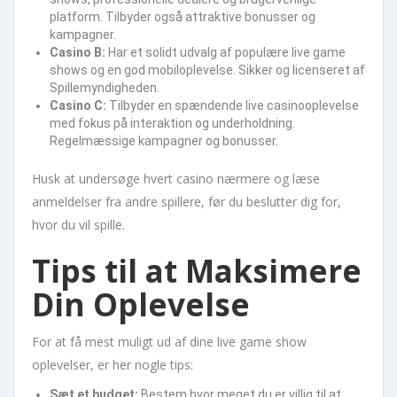
platform. Tilbyder også attraktive bonusser og
kampagner.
Casino B:
Har et solidt udvalg af populære live game
shows og en god mobiloplevelse. Sikker og licenseret af
Spillemyndigheden.
Casino C:
Tilbyder en spændende live casinooplevelse
med fokus på interaktion og underholdning.
Regelmæssige kampagner og bonusser.
Husk at undersøge hvert casino nærmere og læse
anmeldelser fra andre spillere, før du beslutter dig for,
hvor du vil spille.
Tips til at Maksimere
Din Oplevelse
For at få mest muligt ud af dine live game show
oplevelser, er her nogle tips:
Sæt et budget:
Bestem hvor meget du er villig til at