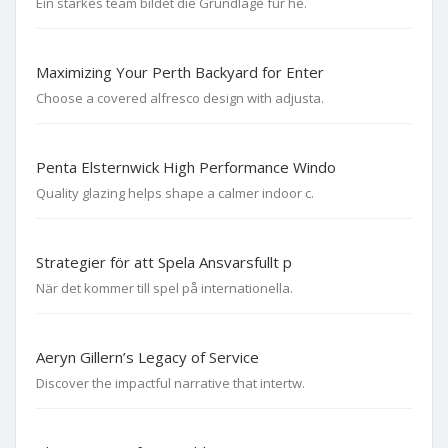
Ein starkes team bildet die Grundlage für he.
Maximizing Your Perth Backyard for Enter
Choose a covered alfresco design with adjusta.
Penta Elsternwick High Performance Windo
Quality glazing helps shape a calmer indoor c.
Strategier för att Spela Ansvarsfullt p
När det kommer till spel på internationella.
Aeryn Gillern’s Legacy of Service
Discover the impactful narrative that intertw.