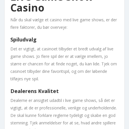
Casino
Når du skal vælge et casino med live game shows, er der
flere faktorer, du bør overveje:
Spiludvalg
Det er vigtigt, at casinoet tilbyder et bredt udvalg af live
game shows. Jo flere spil der er at vælge imellem, jo
større er chancen for at finde noget, du kan lide. Tjek om
casinoet tilbyder dine favoritspil, og om der løbende
tilføjes nye spil.
Dealerens Kvalitet
Dealerne er ansigtet udadtil i live game shows, så det er
vigtigt, at de er professionelle, venlige og underholdende.
De skal kunne forklare reglerne tydeligt og skabe en god
stemning. Tjek anmeldelser for at se, hvad andre spillere