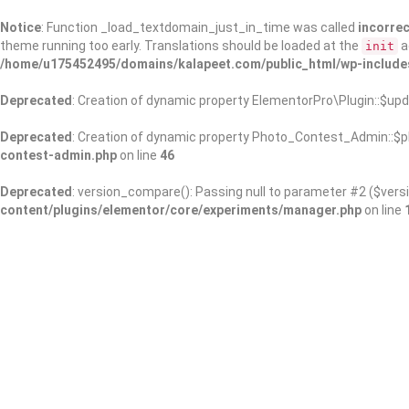
Notice
: Function _load_textdomain_just_in_time was called
incorrec
theme running too early. Translations should be loaded at the
a
init
/home/u175452495/domains/kalapeet.com/public_html/wp-include
Deprecated
: Creation of dynamic property ElementorPro\Plugin::$upd
Deprecated
: Creation of dynamic property Photo_Contest_Admin::$pl
contest-admin.php
on line
46
Deprecated
: version_compare(): Passing null to parameter #2 ($versi
content/plugins/elementor/core/experiments/manager.php
on line
About Us
Kalapeet Franchise
Kalapeet Academy
C