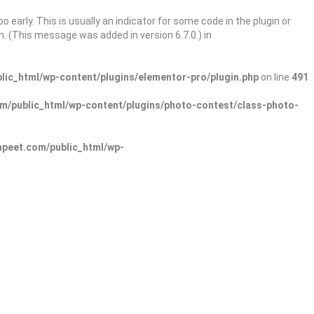
 early. This is usually an indicator for some code in the plugin or
. (This message was added in version 6.7.0.) in
ic_html/wp-content/plugins/elementor-pro/plugin.php
on line
491
/public_html/wp-content/plugins/photo-contest/class-photo-
peet.com/public_html/wp-
Sign In
Add Listing
lore Categories
Explore Locations