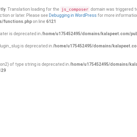
tly
. Translation loading for the
domain was triggered too
js_composer
ction or later. Please see
Debugging in WordPress
for more information
s/functions.php
on line
6121
ater is deprecated in
/home/u175452495/domains/kalapeet.com/publ
ugin_slug is deprecated in
/home/u175452495/domains/kalapeet.com
on2) of type string is deprecated in
/home/u175452495/domains/kala
129
ontests
NGO
Blog
Exp