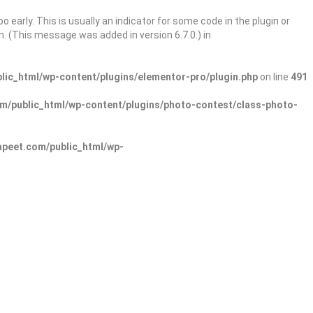
 early. This is usually an indicator for some code in the plugin or
. (This message was added in version 6.7.0.) in
ic_html/wp-content/plugins/elementor-pro/plugin.php
on line
491
/public_html/wp-content/plugins/photo-contest/class-photo-
peet.com/public_html/wp-
Sign In
Add Listing
lore Categories
Explore Locations