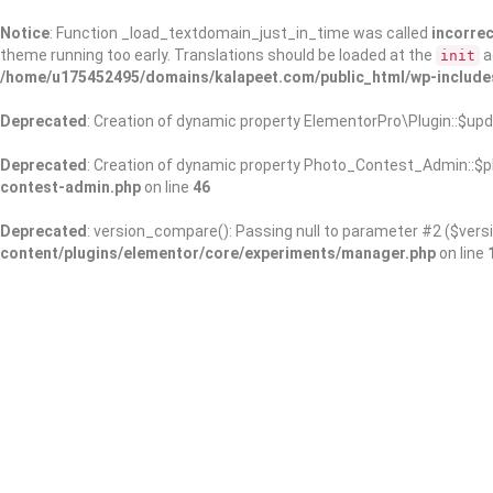
Notice
: Function _load_textdomain_just_in_time was called
incorrec
theme running too early. Translations should be loaded at the
a
init
/home/u175452495/domains/kalapeet.com/public_html/wp-include
Deprecated
: Creation of dynamic property ElementorPro\Plugin::$upd
Deprecated
: Creation of dynamic property Photo_Contest_Admin::$pl
contest-admin.php
on line
46
Deprecated
: version_compare(): Passing null to parameter #2 ($versi
content/plugins/elementor/core/experiments/manager.php
on line
About Us
Kalapeet Franchise
Kalapeet Academy
C