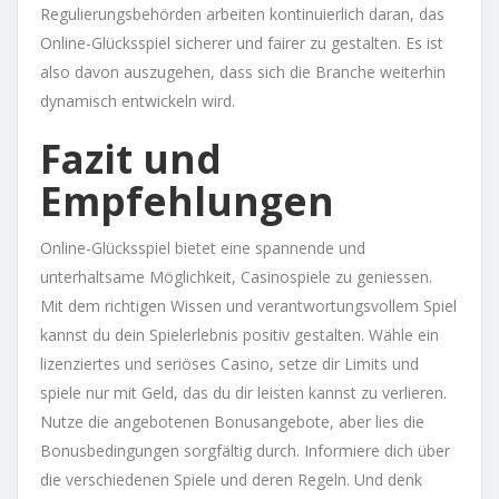
Regulierungsbehörden arbeiten kontinuierlich daran, das
Online-Glücksspiel sicherer und fairer zu gestalten. Es ist
also davon auszugehen, dass sich die Branche weiterhin
dynamisch entwickeln wird.
Fazit und
Empfehlungen
Online-Glücksspiel bietet eine spannende und
unterhaltsame Möglichkeit, Casinospiele zu geniessen.
Mit dem richtigen Wissen und verantwortungsvollem Spiel
kannst du dein Spielerlebnis positiv gestalten. Wähle ein
lizenziertes und seriöses Casino, setze dir Limits und
spiele nur mit Geld, das du dir leisten kannst zu verlieren.
Nutze die angebotenen Bonusangebote, aber lies die
Bonusbedingungen sorgfältig durch. Informiere dich über
die verschiedenen Spiele und deren Regeln. Und denk