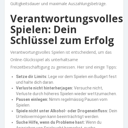
Gültigkeitsdauer und maximale Auszahlungsbeträge.
Verantwortungsvolles
Spielen: Dein
Schlüssel zum Erfolg
Verantwortungsvolles Spielen ist entscheidend, um das
Online-Glücksspiel als unterhaltsame
Freizeitbeschäftigung zu geniessen. Hier sind einige Tipps:
Setze dir Limits:
Lege vor dem Spielen ein Budget fest
und halte dich daran.
Verluste nicht hinterherjagen:
Versuche nicht,
Verluste durch höheres Spielen wieder wettzumachen.
Pausen einlegen:
Nimm regelmässig Pausen vom
Spielen.
Spiele nicht unter Alkohol- oder Drogeneinfluss:
Dein
Urteilsvermögen kann beeinträchtigt werden.
Suche Hilfe, wenn du Probleme hast:
Wenn du