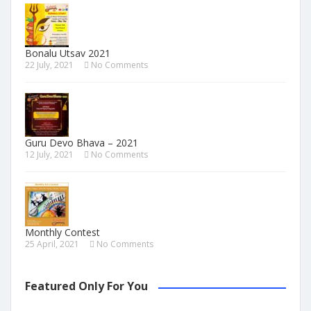
Bonalu Utsav 2021
22 July, 2021
No Comments
Guru Devo Bhava – 2021
12 July, 2021
No Comments
Monthly Contest
25 April, 2021
No Comments
Featured Only For You