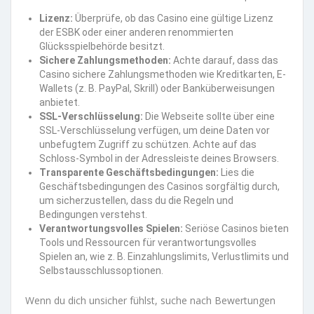
Lizenz:
Überprüfe, ob das Casino eine gültige Lizenz
der ESBK oder einer anderen renommierten
Glücksspielbehörde besitzt.
Sichere Zahlungsmethoden:
Achte darauf, dass das
Casino sichere Zahlungsmethoden wie Kreditkarten, E-
Wallets (z. B. PayPal, Skrill) oder Banküberweisungen
anbietet.
SSL-Verschlüsselung:
Die Webseite sollte über eine
SSL-Verschlüsselung verfügen, um deine Daten vor
unbefugtem Zugriff zu schützen. Achte auf das
Schloss-Symbol in der Adressleiste deines Browsers.
Transparente Geschäftsbedingungen:
Lies die
Geschäftsbedingungen des Casinos sorgfältig durch,
um sicherzustellen, dass du die Regeln und
Bedingungen verstehst.
Verantwortungsvolles Spielen:
Seriöse Casinos bieten
Tools und Ressourcen für verantwortungsvolles
Spielen an, wie z. B. Einzahlungslimits, Verlustlimits und
Selbstausschlussoptionen.
Wenn du dich unsicher fühlst, suche nach Bewertungen