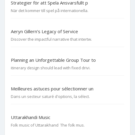
Strategier för att Spela Ansvarsfullt p
När det kommer till spel på internationella.
Aeryn Gillern’s Legacy of Service
Discover the impactful narrative that intertw.
Planning an Unforgettable Group Tour to
itinerary design should lead with fixed drivi.
Meilleures astuces pour sélectionner un
Dans un secteur saturé d'options, la sélect.
Uttarakhandi Music
Folk music of Uttarakhand The folk mus.