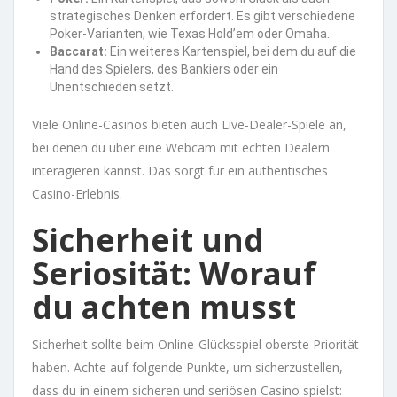
strategisches Denken erfordert. Es gibt verschiedene
Poker-Varianten, wie Texas Hold’em oder Omaha.
Baccarat:
Ein weiteres Kartenspiel, bei dem du auf die
Hand des Spielers, des Bankiers oder ein
Unentschieden setzt.
Viele Online-Casinos bieten auch Live-Dealer-Spiele an,
bei denen du über eine Webcam mit echten Dealern
interagieren kannst. Das sorgt für ein authentisches
Casino-Erlebnis.
Sicherheit und
Seriosität: Worauf
du achten musst
Sicherheit sollte beim Online-Glücksspiel oberste Priorität
haben. Achte auf folgende Punkte, um sicherzustellen,
dass du in einem sicheren und seriösen Casino spielst: