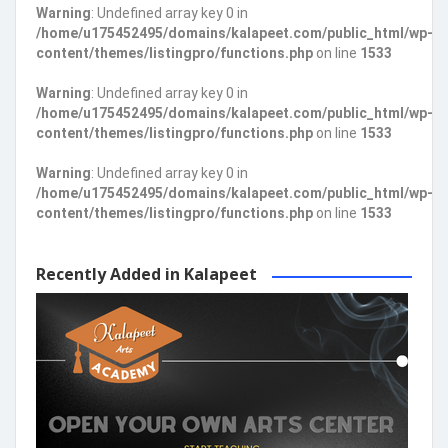
Warning
: Undefined array key 0 in
/home/u175452495/domains/kalapeet.com/public_html/wp-
content/themes/listingpro/functions.php
on line
1533
Warning
: Undefined array key 0 in
/home/u175452495/domains/kalapeet.com/public_html/wp-
content/themes/listingpro/functions.php
on line
1533
Warning
: Undefined array key 0 in
/home/u175452495/domains/kalapeet.com/public_html/wp-
content/themes/listingpro/functions.php
on line
1533
Recently Added in Kalapeet