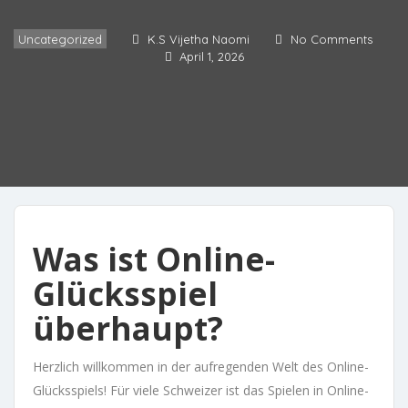
Uncategorized
K.S Vijetha Naomi
No Comments
April 1, 2026
Was ist Online-
Glücksspiel
überhaupt?
Herzlich willkommen in der aufregenden Welt des Online-
Glücksspiels! Für viele Schweizer ist das Spielen in Online-